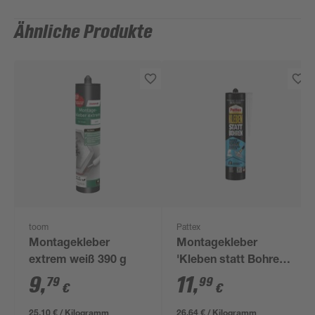
Ähnliche Produkte
toom
Pattex
Montagekleber
Montagekleber
extrem weiß 390 g
'Kleben statt Bohren'
weiß 450 g
9
,
11
,
79
99
€
€
25,10 € / Kilogramm
26,64 € / Kilogramm