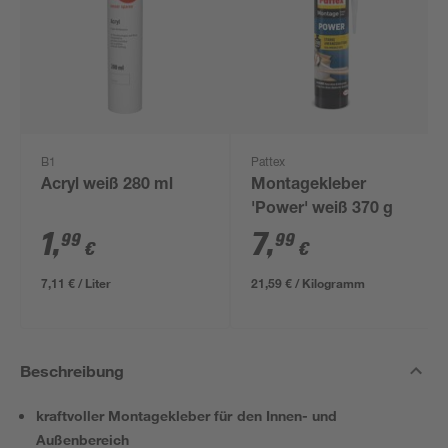
B1
Pattex
Acryl weiß 280 ml
Montagekleber
'Power' weiß 370 g
1
,
7
,
99
99
€
€
7,11 € / Liter
21,59 € / Kilogramm
Beschreibung
kraftvoller Montagekleber für den Innen- und
Außenbereich