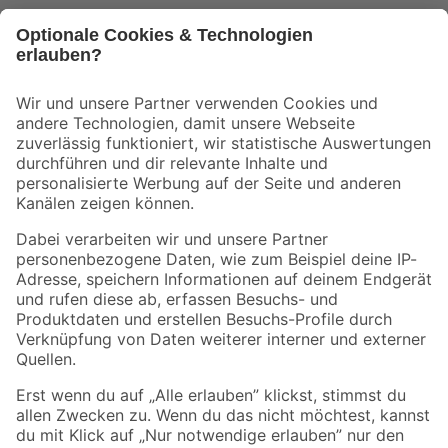
Bleib auf dem Laufenden mit unserem Newsletter
Der toom Newsletter: Keine Angebote und Aktionen mehr verpassen!
Zur Newsletter Anmeldung
Folge uns
Zahlungsarten
Versandarten
Sicher einkaufen
Jetzt die toom-App herunterladen