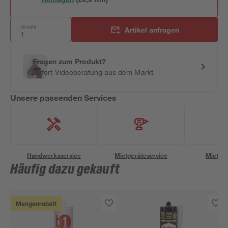
Anzahl:
Artikel anfragen
Fragen zum Produkt?
Sofort-Videoberatung aus dem Markt
Unsere passenden Services
Handwerksservice
Mietgeräteservice
Miettra
Häufig dazu gekauft
Mengenrabatt