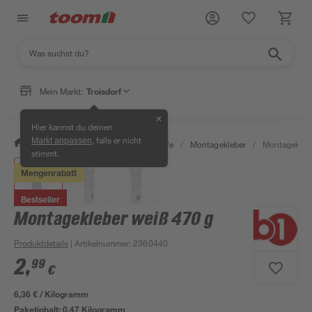
Mein Markt:
Troisdorf
✕
Hier kannst du deinen
, falls er nicht
Markt anpassen
/
Bauen & Renovieren
/
Klebstoffe
/
Montagekleber
/
Montageklebe
stimmt.
Mengenrabatt
Bestseller
Montagekleber weiß 470 g
Produktdetails
| Artikelnummer
:
2360440
2
,
99
€
6,36 € / Kilogramm
Paketinhalt:
0,47 Kilogramm