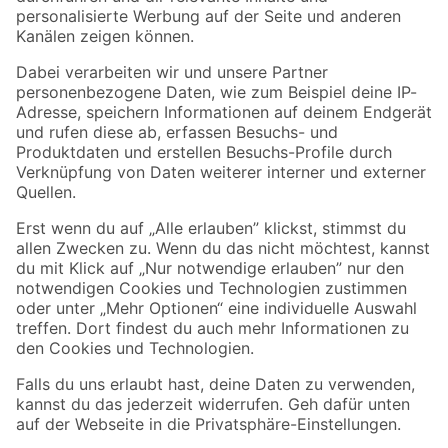
Folge uns
Zahlungsarten
Versandarten
Sicher einkaufen
Jetzt die toom-App herunterladen
Alle Preisangaben in EUR inkl. gesetzl. MwSt.. Die dargestellten Angebote sind unter
Umständen nicht in allen Märkten verfügbar. Die angegebenen Verfügbarkeiten beziehen
sich auf den unter "Mein Markt" ausgewählten toom Baumarkt. Alle Angebote und