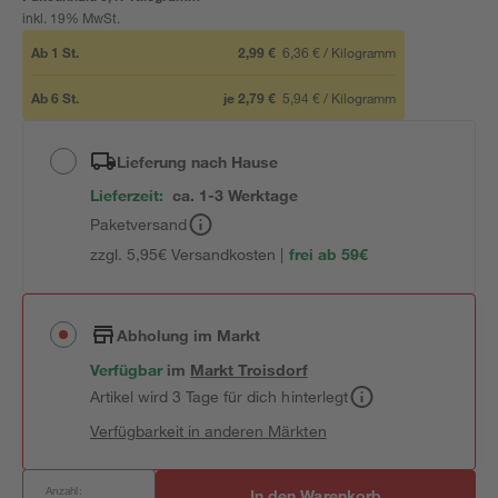
inkl. 19% MwSt.
Ab
1
St.
2,99 €
6,36 €
/
Kilogramm
Ab
6
St.
je
2,79 €
5,94 €
/
Kilogramm
Lieferung nach Hause
Lieferzeit:
ca. 1-3 Werktage
Paketversand
zzgl. 5,95€ Versandkosten |
frei ab 59€
Abholung im Markt
Verfügbar
im
Markt
Troisdorf
Artikel wird 3 Tage für dich hinterlegt
Verfügbarkeit in anderen Märkten
Anzahl:
In den Warenkorb