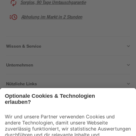
Sorglos, 90 Tage Umtauschgarantie
Abholung im Markt in 2 Stunden
Wissen & Service
Unternehmen
Nützliche Links
Bleib auf dem Laufenden mit unserem Newsletter
Der toom Newsletter: Keine Angebote und Aktionen mehr verpassen!
Zur Newsletter Anmeldung