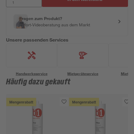
Fragen zum Produkt?
Sofort-Videoberatung aus dem Markt
Unsere passenden Services
Handwerksservice
Mietgeräteservice
Miettra
Häufig dazu gekauft
Mengenrabatt
Mengenrabatt