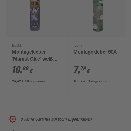
Bostik
toom
Montagekleber
Montagekleber 50A
'Mamut Glue' weiß
450 g
10
,
7
,
99
79
€
€
24,42 € / Kilogramm
16,57 € / Kilogramm
5 Jahre Garantie auf toom Eigenmarken