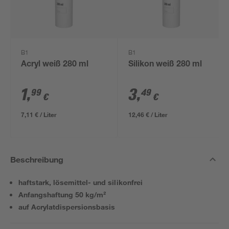
B1
B1
Acryl weiß 280 ml
Silikon weiß 280 ml
1
,
3
,
99
49
€
€
7,11 € / Liter
12,46 € / Liter
Beschreibung
haftstark, lösemittel- und silikonfrei
Anfangshaftung 50 kg/m²
auf Acrylatdispersionsbasis