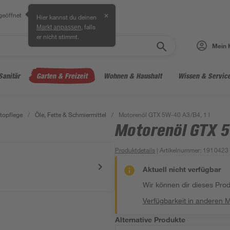
geöffnet
✕
Hier kannst du deinen
, falls
Markt anpassen
er nicht stimmt.
Mein 
Sanitär
Garten & Freizeit
Wohnen & Haushalt
Wissen & Servic
topflege
/
Öle, Fette & Schmiermittel
/
Motorenöl GTX 5W-40 A3/B4, 1 l
Motorenöl GTX 5
Produktdetails
| Artikelnummer
:
1910423
Aktuell nicht verfügbar
Wir können dir dieses Produ
Verfügbarkeit in anderen 
Alternative Produkte