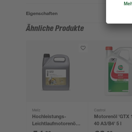
Eigenschaften
Ähnliche Produkte
Meilz
Castrol
Hochleistungs-
Motorenöl 'GTX
Leichtlaufmotorenöl
40 A3/B4' 5 l
'Synth 5W-40' 5 l