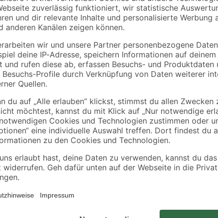
ber
Gummiauflage für
Parkscheibe mit 5
t
Wagenheber Ø 38/65
Funktionen
mm
8
,
2
,
99
59
€
€
Schützen Sie Ihren Motor mit dem
mmbildung
schädlichen Ablagerungen und för
hochwirksame Antiverschleiß-Tech
Rückstandsbildung bei hohen Tempe
VW, BMW, Skoda, Mercedes-Benz, 
dem Gebrauch bitte rückseitige 
Herstellervorschriften der Fahrze