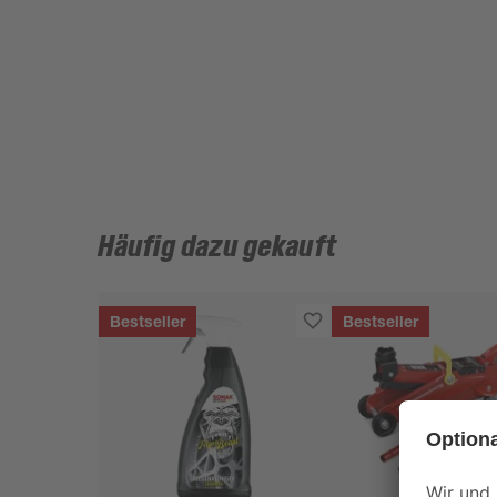
Häufig dazu gekauft
Bestseller
Bestseller