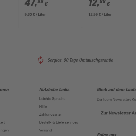
47
,
12
,
99
99
€
€
9,60 € / Liter
12,99 € / Liter
Sorglos, 90 Tage Umtauschgarantie
hmen
Nützliche Links
Bleib auf dem Lauf
Leichte Sprache
Der toom Newsletter: K
Hilfe
Zur Newsletter 
Zahlungsarten
eit
Bestell- & Lieferservices
ungen
Versand
Folge uns