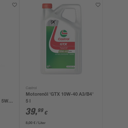
Castrol
Motorenöl 'GTX 10W-40 A3/B4'
h 5W-
5 l
39
,
99
€
8,00 € / Liter