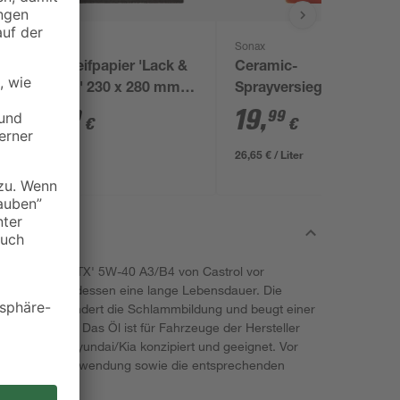
kwb
Sonax
Schleifpapier 'Lack &
Ceramic-
Auto' 230 x 280 mm
Sprayversiegelung
K600
'Xtreme' 750 ml
1
,
19
,
79
99
€
€
26,65 € / Liter
 Motorenöl 'GTX' 5W-40 A3/B4 von Castrol vor
dern Sie stattdessen eine lange Lebensdauer. Die
nologie verhindert die Schlammbildung und beugt einer
raturen vor. Das Öl ist für Fahrzeuge der Hersteller
SEAT und Hyundai/Kia konzipiert und geeignet. Vor
Hinweise zur Anwendung sowie die entsprechenden
uge beachten.