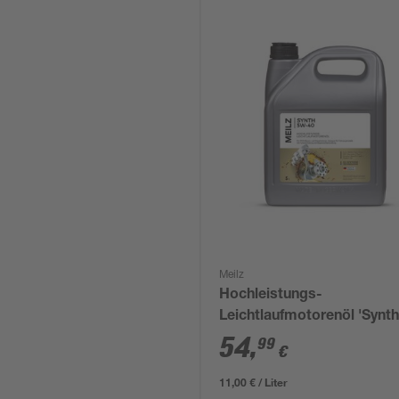
Meilz
Hochleistungs-
Leichtlaufmotorenöl 'Synt
40' 5 l
54
,
99
€
11,00 € / Liter