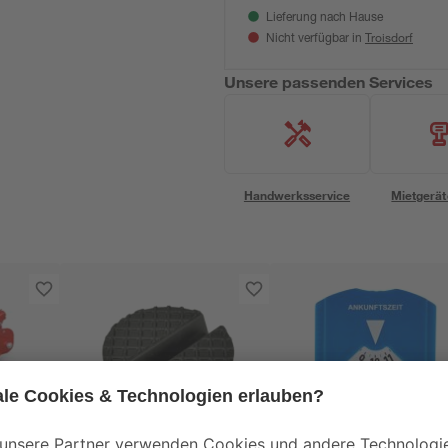
Lieferung nach Hause
Troisdorf
Nicht verfügbar in
Unsere passenden Services
Handwerksservice
Mietgerät