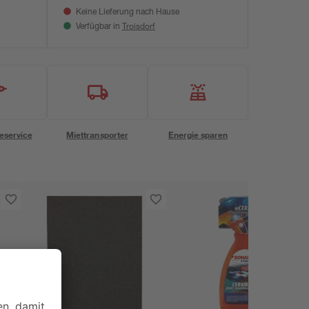
Keine Lieferung nach Hause
Troisdorf
Verfügbar in
eservice
Miettransporter
Energie sparen