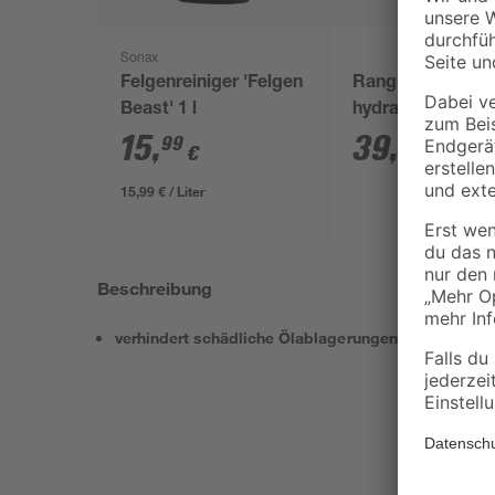
Sonax
Felgenreiniger 'Felgen
Rangierwagenhe
Beast' 1 l
hydraulisch rot 2 
15
,
39
,
99
99
€
€
15,99 € / Liter
Beschreibung
verhindert schädliche Ölablagerungen und Schla