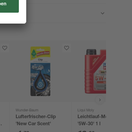
Wunder-Baum
Liqui Moly
Lufterfrischer-Clip
Leichtlauf-Motoröl
'New Car Scent'
'5W-30' 1 l