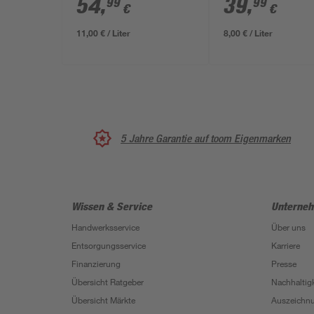
54
,
39
,
99
99
€
€
11,00 € / Liter
8,00 € / Liter
5 Jahre Garantie auf toom Eigenmarken
Wissen & Service
Unterne
Handwerksservice
Über uns
Entsorgungsservice
Karriere
Finanzierung
Presse
Übersicht Ratgeber
Nachhaltigk
Übersicht Märkte
Auszeichn