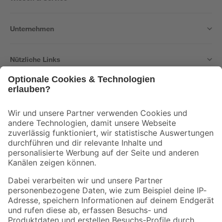
Unternehmen
Nützliche Links
Bleib auf dem Laufenden mit unserem Newsletter
Der toom Newsletter: Keine Angebote und Aktionen mehr verpassen!
Zur Newsletter Anmeldung
Folge uns
Zahlungsarten
Versandarten