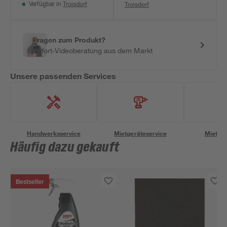
Troisdorf
Troisdorf
Verfügbar in
Fragen zum Produkt?
Sofort-Videoberatung aus dem Markt
Unsere passenden Services
Handwerksservice
Mietgeräteservice
Miettra
Häufig dazu gekauft
Bestseller