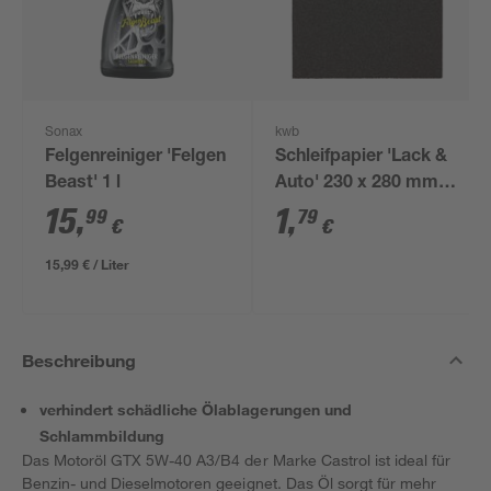
Sonax
kwb
Felgenreiniger 'Felgen
Schleifpapier 'Lack &
Beast' 1 l
Auto' 230 x 280 mm
K600
15
,
1
,
99
79
€
€
15,99 € / Liter
Beschreibung
verhindert schädliche Ölablagerungen und
Schlammbildung
Das Motoröl GTX 5W-40 A3/B4 der Marke Castrol ist ideal für
Benzin- und Dieselmotoren geeignet. Das Öl sorgt für mehr