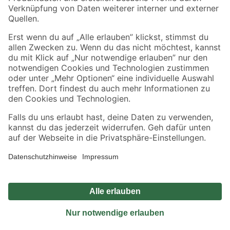
Sicher einkaufen
Jetzt die toom-App herunterladen
Alle Preisangaben in EUR inkl. gesetzl. MwSt.. Die dargestellten Angebote sind unter
Umständen nicht in allen Märkten verfügbar. Die angegebenen Verfügbarkeiten beziehen
sich auf den unter "Mein Markt" ausgewählten toom Baumarkt. Alle Angebote und
Produkte nur solange der Vorrat reicht.
*Paketversand ab 59 € versandkostenfrei, gilt nicht für Artikel mit Speditionsversand, hier
fallen zusätzliche Versandkosten an.
Datenschutz
Privatsphäre
Impressum
AGB
Nutzungsbedingungen
Widerrufsrecht
Vertrag widerrufen
Barrierefreiheit