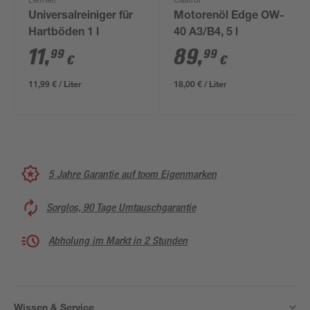
Leifheit
Castrol
Universalreiniger für
Motorenöl Edge OW-
Hartböden 1 l
40 A3/B4, 5 l
11
,
89
,
99
99
€
€
11,99 € / Liter
18,00 € / Liter
5 Jahre Garantie auf toom Eigenmarken
Sorglos, 90 Tage Umtauschgarantie
Abholung im Markt in 2 Stunden
Wissen & Service