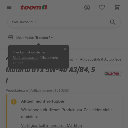
Mein Markt:
Troisdorf
✕
Hier kannst du deinen
, falls er nicht
Markt anpassen
/
Garten & Freizeit
/
Auto & Fahrrad
/
Autozubehör & Autopflege
/
stimmt.
Motoröl GTX 5W-40 A3/B4, 5
l
Produktdetails
| Artikelnummer
:
1910393
Aktuell nicht verfügbar
Wir können dir dieses Produkt zur Zeit leider nicht
anbieten.
Verfügbarkeit in anderen Märkten