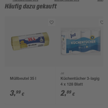
Häufig dazu gekauft
Ja!
Müllbeutel 35 l
Küchentücher 3-lagig
4 x 128 Blatt
3
,
2
,
99
89
€
€