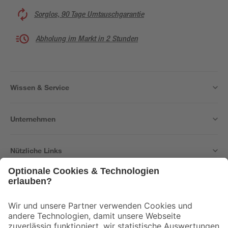
Sorglos, 90 Tage Umtauschgarantie
Abholung im Markt in 2 Stunden
Wissen & Service
Unternehmen
Nützliche Links
Bleib auf dem Laufenden mit unserem Newsletter
Der toom Newsletter: Keine Angebote und Aktionen mehr verpassen!
Zur Newsletter Anmeldung