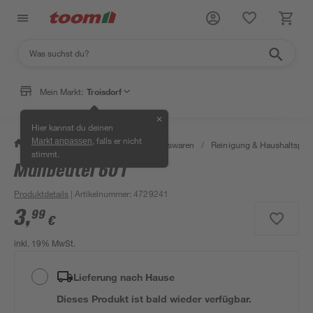
Mein Markt:
Troisdorf
✕
Hier kannst du deinen
, falls er nicht
Markt anpassen
/
Wohnen & Haushalt
/
Haushaltswaren
/
Reinigung & Haushaltspro
stimmt.
Müllbeutel 60 l
Produktdetails
| Artikelnummer
:
4729241
3
,
99
€
inkl. 19% MwSt.
Lieferung nach Hause
Dieses Produkt ist bald wieder verfügbar.