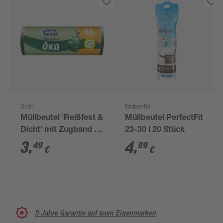
Swirl
Brabantia
Müllbeutel 'Reißfest &
Müllbeutel PerfectFit
Dicht' mit Zugband 60
23-30 l 20 Stück
l 8 Stück
3
,
4
,
49
99
€
€
5 Jahre Garantie auf toom Eigenmarken