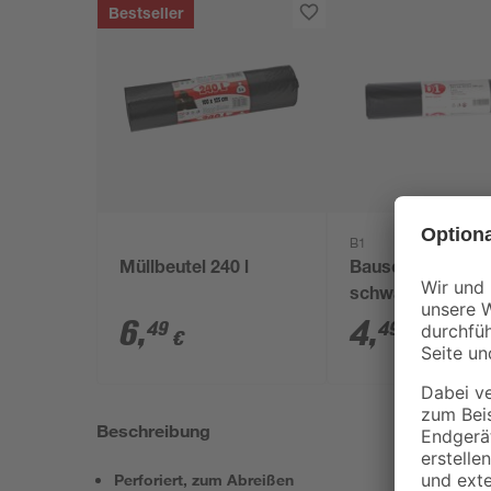
Bestseller
B1
Müllbeutel 240 l
Bauschuttsäcke
schwarz 57,5 x 1
cm 75 l 5 Stück
6
,
4
,
49
49
€
€
Beschreibung
Perforiert, zum Abreißen