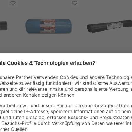
Jufol
Jufol
Müllsäcke 120 l 50
Müllsäcke 60 l
00
Stück
schwarz 10 Stück
11
,
2
,
49
99
€
€
25 große Müllsäcke mit einem Fass