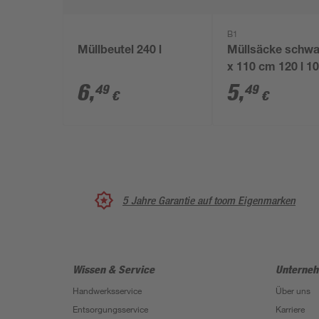
B1
Müllbeutel 240 l
Müllsäcke schwa
x 110 cm 120 l 1
Stück
6
,
5
,
49
49
€
€
5 Jahre Garantie auf toom Eigenmarken
Wissen & Service
Unterne
Handwerksservice
Über uns
Entsorgungsservice
Karriere