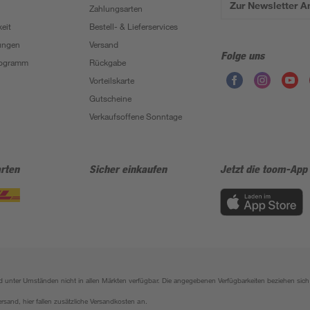
Zur Newsletter 
Zahlungsarten
eit
Bestell- & Lieferservices
ungen
Versand
Folge uns
Programm
Rückgabe
Vorteilskarte
Gutscheine
Verkaufsoffene Sonntage
rten
Sicher einkaufen
Jetzt die toom-App
sind unter Umständen nicht in allen Märkten verfügbar. Die angegebenen Verfügbarkeiten beziehen s
ersand, hier fallen zusätzliche Versandkosten an.