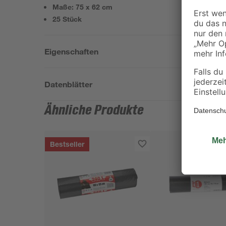
Maße: 75 x 62 cm
25 Stück
Eigenschaften
Datenblätter
Ähnliche Produkte
Bestseller