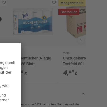
Mengenrabatt
Bestseller
Ja!
toom
Küchentücher 3-lagig
Umzugskarton mit
4 x 128 Blatt
Textfeld 80 l
2
,
4
,
89
59
€
€
ungsvermögen von je 120 l erhalten Sie hier auf der