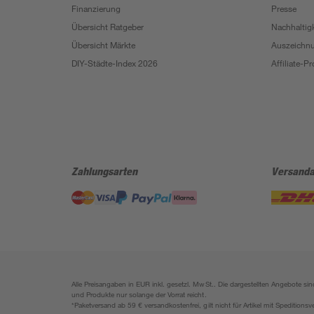
Finanzierung
Presse
Übersicht Ratgeber
Nachhaltigk
Übersicht Märkte
Auszeichn
DIY-Städte-Index 2026
Affiliate-
Zahlungsarten
Versanda
Alle Preisangaben in EUR inkl. gesetzl. MwSt.. Die dargestellten Angebote 
und Produkte nur solange der Vorrat reicht.
*Paketversand ab 59 € versandkostenfrei, gilt nicht für Artikel mit Speditionsv