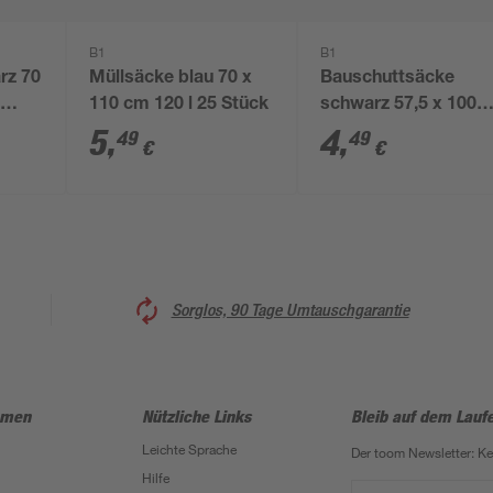
B1
B1
rz 70
Müllsäcke blau 70 x
Bauschuttsäcke
0
110 cm 120 l 25 Stück
schwarz 57,5 x 100
cm 75 l 5 Stück
5
,
4
,
49
49
€
€
Sorglos, 90 Tage Umtauschgarantie
hmen
Nützliche Links
Bleib auf dem Lauf
Leichte Sprache
Der toom Newsletter: K
Hilfe