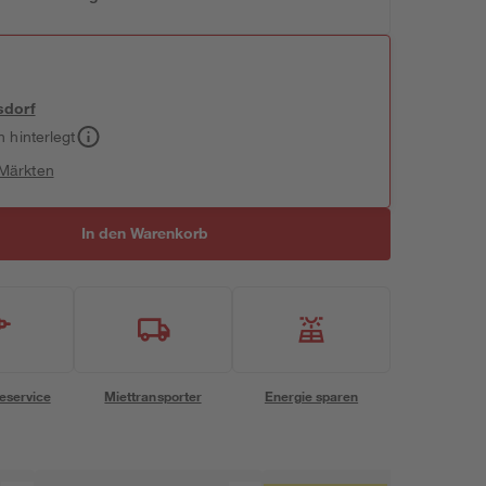
sdorf
h hinterlegt
 Märkten
In den Warenkorb
eservice
Miettransporter
Energie sparen