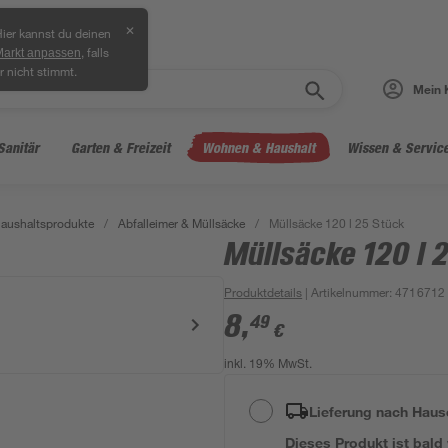
✕
ier kannst du deinen
, falls
Markt anpassen
r nicht stimmt.
Mein 
Sanitär
Garten & Freizeit
Wohnen & Haushalt
Wissen & Servic
aushaltsprodukte
/
Abfalleimer & Müllsäcke
/
Müllsäcke 120 l 25 Stück
Müllsäcke 120 l 
Produktdetails
| Artikelnummer
:
4716712
8
,
49
€
inkl. 19% MwSt.
Lieferung nach Haus
Dieses Produkt ist bald