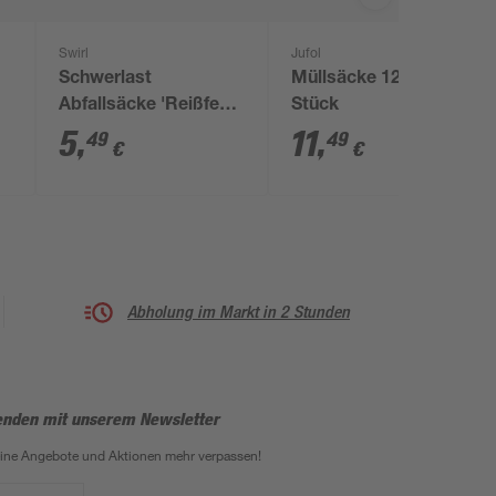
Swirl
Jufol
Schwerlast
Müllsäcke 120 l 50
Abfallsäcke 'Reißfest
Stück
& Dicht' mit Zugband
5
,
11
,
49
49
€
€
120 l 12 Stück
Abholung im Markt in 2 Stunden
enden mit unserem Newsletter
eine Angebote und Aktionen mehr verpassen!