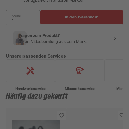
Verfügbarkeit in anderen Märkten
Anzahl:
In den Warenkorb
Fragen zum Produkt?
Sofort-Videoberatung aus dem Markt
Unsere passenden Services
Handwerksservice
Mietgeräteservice
Miettra
Häufig dazu gekauft