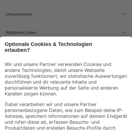
Unternehmen
Nützliche Links
Bleib auf dem Laufenden mit unserem Newsletter
Der toom Newsletter: Keine Angebote und Aktionen mehr verpassen!
Zur Newsletter Anmeldung
Folge uns
Zahlungsarten
Versandarten