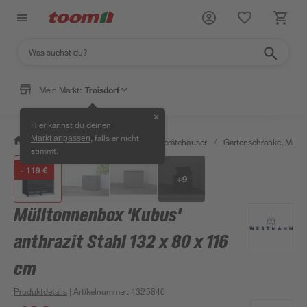
Mein Markt:
Troisdorf
✕
Hier kannst du deinen
, falls er nicht
Markt anpassen
/
Garten & Freizeit
/
Garten- & Gerätehäuser
/
Gartenschränke, Müll
stimmt.
- 119 €
+
9
Mülltonnenbox 'Kubus'
anthrazit Stahl 132 x 80 x 116
cm
Produktdetails
| Artikelnummer
:
4325840