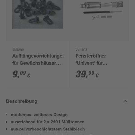
Juliana
Juliana
Aufhängevorrichtungen
Fensteröffner
für Gewächshäuser
'Univent' für
schwarz 20 Stück
Gewächshäuser
9
,
39
,
09
99
€
€
Beschreibung
modernes, zeitloses Design
ausreichend für 2 x 240 l Mülltonnen
aus pulverbeschichtetem Stahlblech