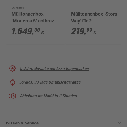
Westmann
Mülltonnenbox
Mülltonnenbox 'Stora
'Moderna 5' anthrazit
Way' für 2
83 x 350 x 135 cm
Abfalltonnen 145 x
1.649
,
219
,
00
99
€
€
125 x 86 cm grün
5 Jahre Garantie auf toom Eigenmarken
Sorglos, 90 Tage Umtauschgarantie
Abholung im Markt in 2 Stunden
Wissen & Service