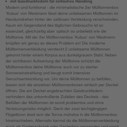
mit Gasdruckfedern für einfaches Handling
Modern und funktional - die minimalistische 2er Mülltonnenbox
'Kubus' von Westmann lässt deine unliebsamen Mülltonnen im
Handumdrehen hinter der zeitlosen Verkleidung verschwinden.
Kaum ein Gegenstand des täglichen Gebrauchs ist so
essenziell, gleichzeitig aber optisch so unbeliebt wie die
Mülltonne. Mit der 2er Mülltonnenbox 'Kubus' von Westmann
knüpfen wir genau an dieses Problem an! Die moderne
Mülltonnenverkleidung versteckt 2 unliebsame Mülltonnen
gekonnt hinter einem Korpus aus dunkelgrauem Stahl. Neben
der sichtbaren Aufwertung der Mülltonne schützt die
Mülltonnenbox deine Mülltonne auch vor zu starker
Sonneneinstrahlung und beugt somit intensiver
Geruchsentwicklung vor. Um deine Mülltonnen zu befüllen,
lassen sich die einzelnen Mülltonnenboxen einfach per Deckel
öffnen. Die am Deckel angebrachten Gasdruckfedern
verhindern das unkontrollierte Zufallen des Deckels - das
Befüllen der Mülltonnen ist somit problemlos und ohne
Verletzungsrisiko möglich. Dank der zwei leichtgängigen
Flügeltüren lässt sich die Tonne mühelos in die Mülltonnenbox
hineinschieben. Alternativ kannst du die Mülltonnenverkleidung
auch als Gartenschrank oder Gartenbox verwenden und somit