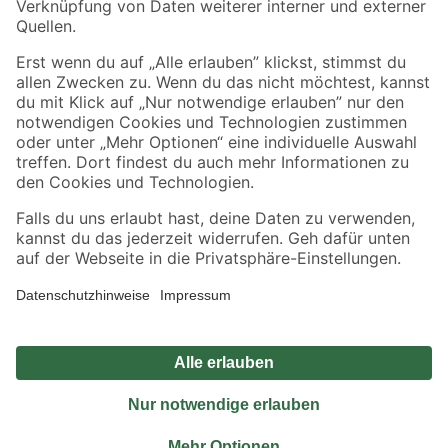
Sicher einkaufen
Jetzt die toom-App herunterladen
Alle Preisangaben in EUR inkl. gesetzl. MwSt.. Die dargestellten Angebote sind unter
Umständen nicht in allen Märkten verfügbar. Die angegebenen Verfügbarkeiten beziehen
sich auf den unter "Mein Markt" ausgewählten toom Baumarkt. Alle Angebote und
Produkte nur solange der Vorrat reicht.
*Paketversand ab 59 € versandkostenfrei, gilt nicht für Artikel mit Speditionsversand, hier
fallen zusätzliche Versandkosten an.
Datenschutz
Privatsphäre
Impressum
AGB
Nutzungsbedingungen
Widerrufsrecht
Vertrag widerrufen
Barrierefreiheit