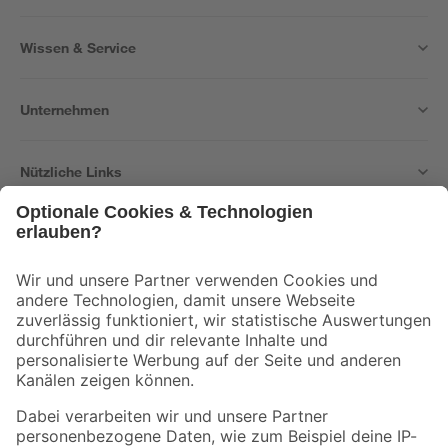
Wissen & Service
Unternehmen
Nützliche Links
Bleib auf dem Laufenden mit unserem Newsletter
Der toom Newsletter: Keine Angebote und Aktionen mehr verpassen!
Zur Newsletter Anmeldung
Folge uns