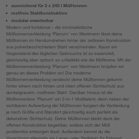
ausreichend für 3 x 240 l Mülltonnen
rostfreie Stahlkonstruktion
modular erweiterbar
Modern und funktional – die minimalistische
Mülltonnenverkleidung 'Planum' von Westmann lässt deine
Mülltonnen im Handumdrehen hinter der zeitlosen Konstruktion
aus pulverbeschichtetem Stahl verschwinden. Kaum ein
Gegenstand des täglichen Gebrauchs ist so essenziell,
gleichzeitig aber optisch so unbeliebt wie die Mülltonne. Mit der
Mülltonnenverkleidung 'Planum' von Westmann knüpfen wir
genau an dieses Problem an! Die moderne
Mülltonnenverkleidung versteckt deine Mülltonnen gekonnt
hinter einem nach hinten und oben offenen Sichtschutz aus
dunkelgrauem, rostfreien Stahl. Darüber hinaus ist die
Mülltonnenbox 'Planum' ein 2-in-1 Multitalent, denn neben der
sichtbaren Aufwertung der Mülltonnen fungiert die Verkleidung
je nach Größe und Standort gleichzeitig auch perfekt als
dekorativer Sichtschutz. Deine Mülltonnen bleibt dank der
offenen Konstruktion begehbar, sodass sich der Müll
problemlos entsorgen lässt. Außerdem kannst du die
Vorrichtung alternativ als Lager- oder Stellplatz für Fahrrad,