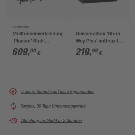
Westmann
Mülltonnenverkleidung
Universalbox 'Stora
'Planum' Stahl
Way Plus' anthrazit
anthrazit 330 x 90 x
145 x 125 x 86 cm
609
,
219
,
00
99
€
€
150 cm
5 Jahre Garantie auf toom Eigenmarken
Sorglos, 90 Tage Umtauschgarantie
Abholung im Markt in 2 Stunden