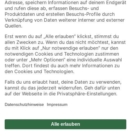
Zahlungsarten
Versandarten
Sicher einkaufen
Jetzt die toom-App herunterladen
Alle Preisangaben in EUR inkl. gesetzl. MwSt.. Die dargestellten Angebote sind unter
Umständen nicht in allen Märkten verfügbar. Die angegebenen Verfügbarkeiten beziehen
sich auf den unter "Mein Markt" ausgewählten toom Baumarkt. Alle Angebote und
Produkte nur solange der Vorrat reicht.
*Paketversand ab 59 € versandkostenfrei, gilt nicht für Artikel mit Speditionsversand, hier
fallen zusätzliche Versandkosten an.
Datenschutz
Privatsphäre
Impressum
AGB
Nutzungsbedingungen
Widerrufsrecht
Vertrag widerrufen