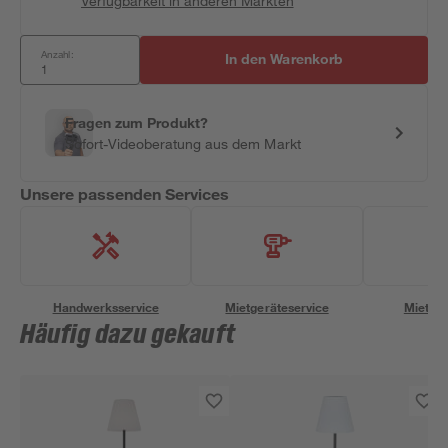
Verfügbarkeit in anderen Märkten
Anzahl:
In den Warenkorb
Fragen zum Produkt?
Sofort-Videoberatung aus dem Markt
Unsere passenden Services
Handwerksservice
Mietgeräteservice
Miettra
Häufig dazu gekauft