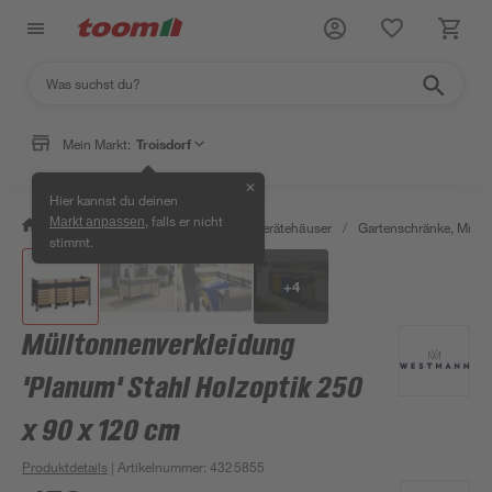
Mein Markt:
Troisdorf
✕
Hier kannst du deinen
, falls er nicht
Markt anpassen
/
Garten & Freizeit
/
Garten- & Gerätehäuser
/
Gartenschränke, Müll
stimmt.
+
4
Mülltonnenverkleidung
'Planum' Stahl Holzoptik 250
x 90 x 120 cm
Produktdetails
| Artikelnummer
:
4325855