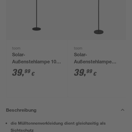
toom
toom
Solar-
Solar-
Außenstehlampe 100
Außenstehlampe
lm warmweiß IP 44 Ø
warmweiß,
39
,
39
,
99
99
€
€
34,5 x 150 cm
Farbwechsler IP 44 Ø
34 x 150 cm
Beschreibung
die Mülltonnenverkleidung dient gleichzeitig als
Sichtschutz