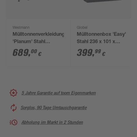
Westmann
Globel
Mülltonnenverkleidung
Mülltonnenbox 'Easy'
'Planum' Stahl
Stahl 236 x 101 x
anthrazit 410 x 90 x
131,5 cm
689
,
399
,
00
99
€
€
150 cm
5 Jahre Garantie auf toom Eigenmarken
Sorglos, 90 Tage Umtauschgarantie
Abholung im Markt in 2 Stunden