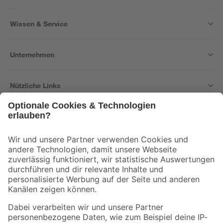
Wissen & Service
Unternehmen
Nützliche Links
Bleib auf dem Laufenden mit unserem Newsletter
Der toom Newsletter: Keine Angebote und Aktionen mehr verpassen!
Zur Newsletter Anmeldung
Folge uns