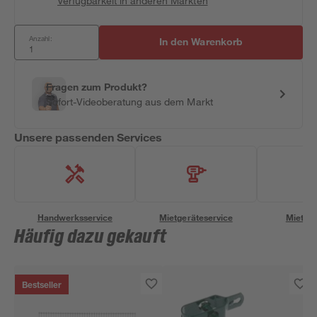
Verfügbarkeit in anderen Märkten
Anzahl:
In den Warenkorb
Fragen zum Produkt?
Sofort-Videoberatung aus dem Markt
Unsere passenden Services
Handwerksservice
Mietgeräteservice
Miettra
Häufig dazu gekauft
Bestseller