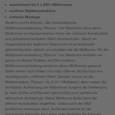
ausreichend für 5 x 240 l Mülltonnen
rostfreie Stahlkonstruktion
einfache Montage
Modern und funktional – die minimalistische
Mülltonnenverkleidung 'Planum' von Westmann lässt deine
Mülltonnen im Handumdrehen hinter der zeitlosen Konstruktion
aus pulverbeschichtetem Stahl verschwinden. Kaum ein
Gegenstand des täglichen Gebrauchs ist so essenziell,
gleichzeitig aber optisch so unbeliebt wie die Mülltonne. Mit der
Mülltonnenverkleidung 'Planum' von Westmann knüpfen wir
genau an dieses Problem an! Die moderne
Mülltonnenverkleidung versteckt deine Mülltonnen gekonnt
hinter einem nach hinten und oben offenen Sichtschutz aus
dunkelgrauem, rostfreien Stahl. Darüber hinaus ist die
Mülltonnenbox 'Planum' ein 2-in-1 Multitalent, denn neben der
sichtbaren Aufwertung der Mülltonnen fungiert die Verkleidung
je nach Größe und Standort gleichzeitig auch perfekt als
dekorativer Sichtschutz. Deine Mülltonne bleibt dank der
offenen Konstruktion begehbar, sodass sich der Müll
problemlos entsorgen lässt. Außerdem kannst du die
Vorrichtung alternativ als Lager- oder Stellplatz für Fahrrad,