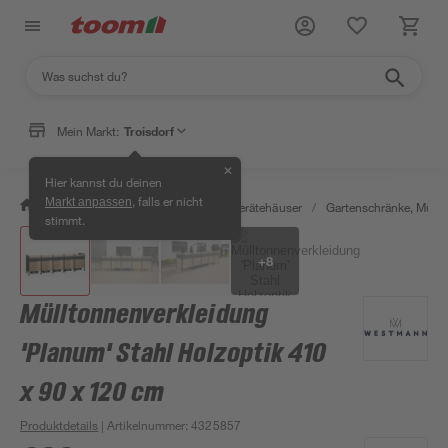
Mein Markt:
Troisdorf
✕
Hier kannst du deinen
, falls er nicht
Markt anpassen
/
Garten & Freizeit
/
Garten- & Gerätehäuser
/
Gartenschränke, Müll
stimmt.
+
8
Mülltonnenverkleidung
'Planum' Stahl Holzoptik 410
x 90 x 120 cm
Produktdetails
| Artikelnummer
:
4325857