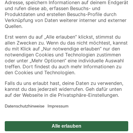
Zahlungsarten
Versandarten
Sicher einkaufen
Jetzt die toom-App herunterladen
Alle Preisangaben in EUR inkl. gesetzl. MwSt.. Die dargestellten Angebote sind unter
Umständen nicht in allen Märkten verfügbar. Die angegebenen Verfügbarkeiten beziehen
sich auf den unter "Mein Markt" ausgewählten toom Baumarkt. Alle Angebote und
Produkte nur solange der Vorrat reicht.
*Paketversand ab 59 € versandkostenfrei, gilt nicht für Artikel mit Speditionsversand, hier
fallen zusätzliche Versandkosten an.
Datenschutz
Privatsphäre
Impressum
AGB
Nutzungsbedingungen
Widerrufsrecht
Vertrag widerrufen