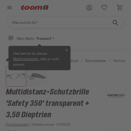
Mein Markt:
Troisdorf
✕
Hier kannst du deinen
, falls er nicht
Markt anpassen
/
Bauen & Renovieren
/
Arbeitsschutz
/
Schutzbrillen
/
Multidistan
stimmt.
Multidistanz-Schutzbrille
'Safety 350' transparent +
3,50 Dioptrien
Produktdetails
| Artikelnummer
:
1400532