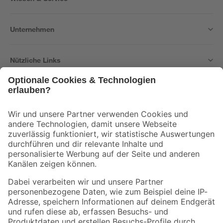
Unternehmen
Nützliche Links
Bleib auf dem Laufenden mit unserem Newsletter
Der toom Newsletter: Keine Angebote und Aktionen mehr verpassen!
Zur Newsletter Anmeldung
Folge uns
Zahlungsarten
Versandarten