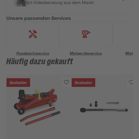
Sofort-Videoberatung aus dem Markt
Unsere passenden Services
Handwerksservice
Mietgeräteservice
Miettra
Häufig dazu gekauft
Bestseller
Bestseller