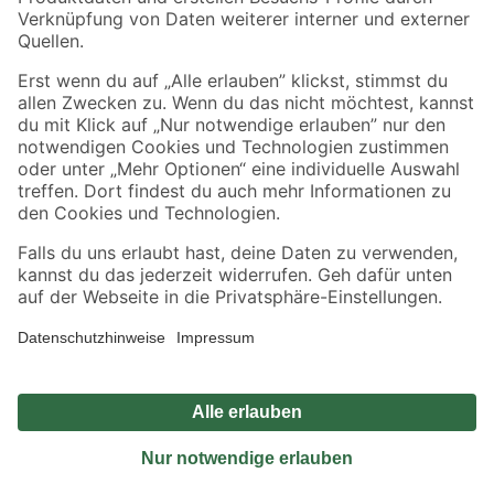
Sicher einkaufen
Jetzt die toom-App herunterladen
Alle Preisangaben in EUR inkl. gesetzl. MwSt.. Die dargestellten Angebote sind unter
Umständen nicht in allen Märkten verfügbar. Die angegebenen Verfügbarkeiten beziehen
sich auf den unter "Mein Markt" ausgewählten toom Baumarkt. Alle Angebote und
Produkte nur solange der Vorrat reicht.
*Paketversand ab 59 € versandkostenfrei, gilt nicht für Artikel mit Speditionsversand, hier
fallen zusätzliche Versandkosten an.
Datenschutz
Privatsphäre
Impressum
AGB
Nutzungsbedingungen
Widerrufsrecht
Vertrag widerrufen
Barrierefreiheit