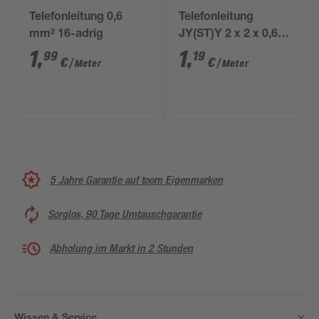
Telefonleitung 0,6
Telefonleitung
mm² 16-adrig
JY(ST)Y 2 x 2 x 0,6
mm² grau
1
,
1
,
99
19
€
€
/ Meter
/ Meter
5 Jahre Garantie auf toom Eigenmarken
Sorglos, 90 Tage Umtauschgarantie
Abholung im Markt in 2 Stunden
Wissen & Service