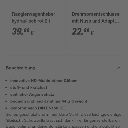
Rangierwagenheber
Drehmomentschlüssel
hydraulisch rot 2 t
mit Nuss und Adapter
1/2"
39
,
22
,
99
99
€
€
Beschreibung
innovative HD-Multidistanz-Gläser
stoß- und kratzfest
seitlicher Augenschutz
bequem und leicht mit nur 44 g Gewicht
genormt nach DIN EN166 CE
Sicher, geschützt und immer klare Sicht: Diese leichtgewichtige
Gleitsicht-Schutzbrille lässt sich dank ihrer längenverstellbaren
Bügel optimal an deine Sehstärke anpassen und ermöglicht so