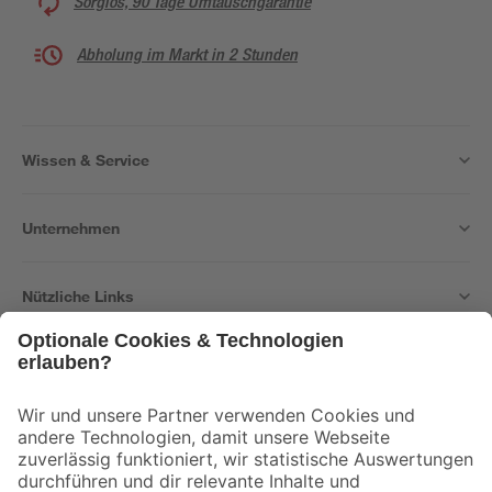
Sorglos, 90 Tage Umtauschgarantie
Abholung im Markt in 2 Stunden
Wissen & Service
Unternehmen
Nützliche Links
Bleib auf dem Laufenden mit unserem Newsletter
Der toom Newsletter: Keine Angebote und Aktionen mehr verpassen!
Zur Newsletter Anmeldung