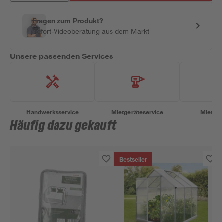
Fragen zum Produkt?
Sofort-Videoberatung aus dem Markt
Unsere passenden Services
Handwerksservice
Mietgeräteservice
Miettra
Häufig dazu gekauft
Bestseller