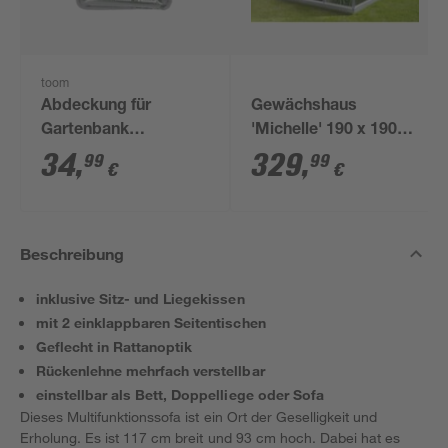
toom
Abdeckung für
Gewächshaus
Gartenbank
'Michelle' 190 x 190
wasserabweisend
cm mit 4 mm
34
,
329
,
99
99
€
€
122 x 95 x 95 cm
Hohlkammerplatten
aluminiumfarben
Beschreibung
inklusive Sitz- und Liegekissen
mit 2 einklappbaren Seitentischen
Geflecht in Rattanoptik
Rückenlehne mehrfach verstellbar
einstellbar als Bett, Doppelliege oder Sofa
Dieses Multifunktionssofa ist ein Ort der Geselligkeit und
Erholung. Es ist 117 cm breit und 93 cm hoch. Dabei hat es