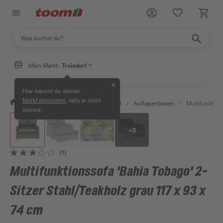
Mein Markt:
Troisdorf
✕
Hier kannst du deinen
, falls er nicht
Markt anpassen
/
Garten & Freizeit
/
Gartenmöbel
/
Auflagenboxen
/
Multifunktion
stimmt.
+
2
(1)
Multifunktionssofa 'Bahia Tobago' 2-
Sitzer Stahl/Teakholz grau 117 x 93 x
74 cm