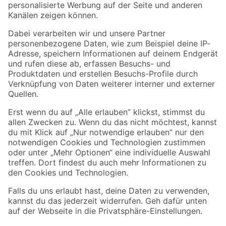
Folge uns
Zahlungsarten
Versandarten
Sicher einkaufen
Jetzt die toom-App herunterladen
Alle Preisangaben in EUR inkl. gesetzl. MwSt.. Die dargestellten Angebote sind unter
Umständen nicht in allen Märkten verfügbar. Die angegebenen Verfügbarkeiten beziehen
sich auf den unter "Mein Markt" ausgewählten toom Baumarkt. Alle Angebote und