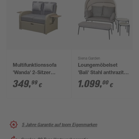
Siena Garden
Multifunktionssofa
Loungemöbelset
'Wanda' 2-Sitzer
'Bali' Stahl anthrazit
beige/grau 115,5 x 90
4-teilig
349
,
1.099
,
99
00
€
€
x 89 cm
5 Jahre Garantie auf toom Eigenmarken