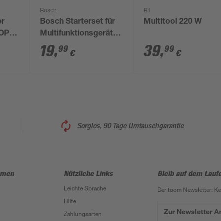
Bosch
B1
er
Bosch Starterset für
Multitool 220 W
GOP
Multifunktionsgeräte
3-teilig
19
,
39
,
99
99
€
€
Sorglos, 90 Tage Umtauschgarantie
hmen
Nützliche Links
Bleib auf dem Lauf
Leichte Sprache
Der toom Newsletter: K
Hilfe
Zur Newsletter 
Zahlungsarten