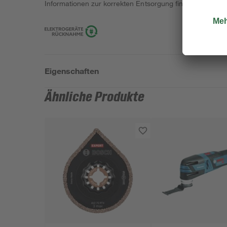
Informationen zur korrekten Entsorgung findest du
hier
.
Eigenschaften
Ähnliche Produkte