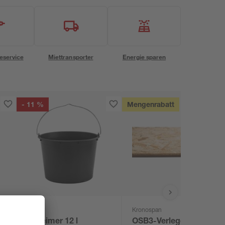
eservice
Miettransporter
Energie sparen
- 11 %
Mengenrabatt
Kronospan
0
Baueimer 12 l
OSB3-Verlegeplatte