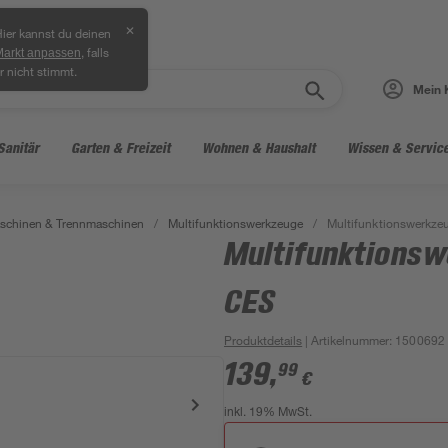
✕
ier kannst du deinen
, falls
Markt anpassen
r nicht stimmt.
Mein 
Sanitär
Garten & Freizeit
Wohnen & Haushalt
Wissen & Servic
aschinen & Trennmaschinen
/
Multifunktionswerkzeuge
/
Multifunktionswerkz
Multifunktions
CES
Produktdetails
| Artikelnummer
:
1500692
139
,
99
€
inkl. 19% MwSt.