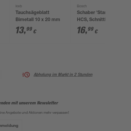
kwb
Bosch
Tauchsägeblatt
Schaber 'Starlock'
Bimetall 10 x 20 mm
HCS, Schnittbreite 5,2
cm
13
,
16
,
99
99
€
€
Abholung im Markt in 2 Stunden
enden mit unserem Newsletter
eine Angebote und Aktionen mehr verpassen!
Anmeldung