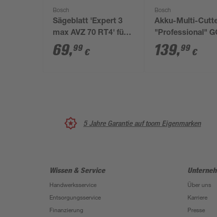
Bosch
Bosch
Sägeblatt 'Expert 3
Akku-Multi-Cutt
max AVZ 70 RT4' für
"Professional" 
Multifunktionswerkzeuge
12V-28
69
,
139
,
99
99
€
€
Ø 70 mm
5 Jahre Garantie auf toom Eigenmarken
Wissen & Service
Unterne
Handwerksservice
Über uns
Entsorgungsservice
Karriere
Finanzierung
Presse