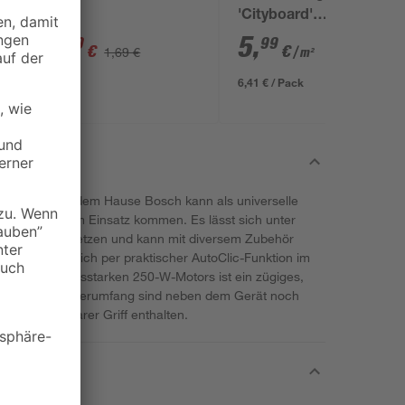
'Cityboard'
ungeschliffen 1690 x
1
,
5
,
49
99
€
€
1,69 €
/ m²
634 x 12 mm
6,41 € / Pack
250 CES aus dem Hause Bosch kann als universelle
erarbeiten zum Einsatz kommen. Es lässt sich unter
der Fräse einsetzen und kann mit diversem Zubehör
sätze lassen sich per praktischer AutoClic-Funktion im
es leistungsstarken 250-W-Motors ist ein zügiges,
möglich. Im Lieferumfang sind neben dem Gerät noch
 ein ansteckbarer Griff enthalten.