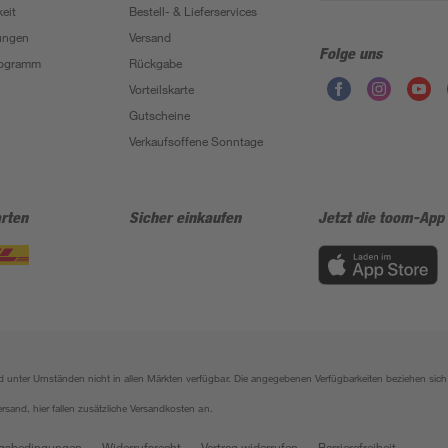
eit
Bestell- & Lieferservices
ungen
Versand
Folge uns
Programm
Rückgabe
Vorteilskarte
Gutscheine
Verkaufsoffene Sonntage
rten
Sicher einkaufen
Jetzt die toom-App
sind unter Umständen nicht in allen Märkten verfügbar. Die angegebenen Verfügbarkeiten beziehen s
ersand, hier fallen zusätzliche Versandkosten an.
gsbedingungen
Widerrufsrecht
Vertrag widerrufen
Barrierefreiheit