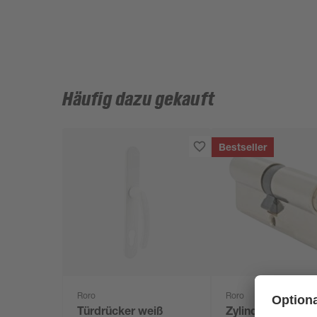
Häufig dazu gekauft
Bestseller
Roro
Roro
Türdrücker weiß
Zylinder für Holz