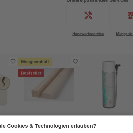
Handwerksservice
Mietgerät
Mengenrabatt
Bestseller
binderholz
- und
Latte sägerau 2000 x
Montageschaum 50