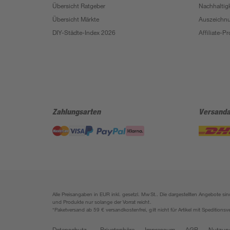
Übersicht Ratgeber
Nachhaltigk
Übersicht Märkte
Auszeichn
DIY-Städte-Index 2026
Affiliate-
Zahlungsarten
Versanda
Alle Preisangaben in EUR inkl. gesetzl. MwSt.. Die dargestellten Angebote 
und Produkte nur solange der Vorrat reicht.
*Paketversand ab 59 € versandkostenfrei, gilt nicht für Artikel mit Speditionsv
Datenschutz
Privatsphäre
Impressum
AGB
Nutzun