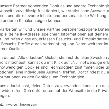
40/40
48 x 24 mm
ml
1
,
5
,
78
99
€
€
0,89 € / Meter
11,98 € / Liter
Das Multifunktionswerkzeug PMF 
Unterstützung bei Ihren Heimwerk
anderem als Schleifgerät, Säge o
genutzt werden. Die einzelnen Auf
Handumdrehen auswechseln. Dank d
präzises und effektives Arbeiten 
Schleifblätter, Sägeaufsätze sowie