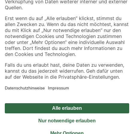
Sicher einkaufen
Jetzt die toom-App herunterladen
Alle Preisangaben in EUR inkl. gesetzl. MwSt.. Die dargestellten Angebote sind unter
Umständen nicht in allen Märkten verfügbar. Die angegebenen Verfügbarkeiten beziehen
sich auf den unter "Mein Markt" ausgewählten toom Baumarkt. Alle Angebote und
Produkte nur solange der Vorrat reicht.
*Paketversand ab 59 € versandkostenfrei, gilt nicht für Artikel mit Speditionsversand, hier
fallen zusätzliche Versandkosten an.
Datenschutz
Privatsphäre
Impressum
AGB
Nutzungsbedingungen
Widerrufsrecht
Vertrag widerrufen
Barrierefreiheit