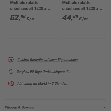
Multiplexplatte
Multiplexplatte
unbehandelt 1220 x
unbehandelt 1220 x
2500 x 18 mm
2500 x 12 mm
62
,
44
,
99
99
€
€
/ m²
/ m²
5 Jahre Garantie auf toom Eigenmarken
Sorglos, 90 Tage Umtauschgarantie
Abholung im Markt in 2 Stunden
Wissen & Service