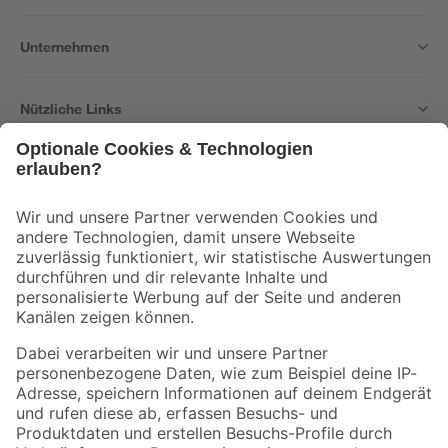
Unternehmen
Nützliche Links
Bleib auf dem Laufenden mit unserem Newsletter
Der toom Newsletter: Keine Angebote und Aktionen mehr verpassen!
Zur Newsletter Anmeldung
Folge uns
Zahlungsarten
Versandarten