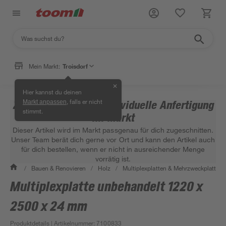
Mein Markt:
Troisdorf
✕
Hier kannst du deinen
, falls er nicht
Zuschnittsartikel – individuelle Anfertigung
Markt anpassen
stimmt.
im Markt
Dieser Artikel wird im Markt passgenau für dich zugeschnitten.
Unser Team berät dich gerne vor Ort und kann den Artikel auch
für dich bestellen, wenn er nicht in ausreichender Menge
vorrätig ist.
/
Bauen & Renovieren
/
Holz
/
Multiplexplatten & Mehrzweckplatten
Multiplexplatte unbehandelt 1220 x
2500 x 24 mm
Produktdetails
| Artikelnummer
:
7100833