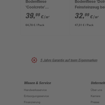
Bodenfliese
Bodenfliese 'Dol
'Coolcrete'
Feinsteinzeug be
Feinsteinzeug weiß 90
60 x 120 x 0,9cm
39
,
32
,
99
99
€
€
/ m²
/ m²
x 90 x 0,9 cm
64,78 € / Pack
47,51 € / Pack
5 Jahre Garantie auf toom Eigenmarken
Wissen & Service
Unterne
Handwerksservice
Über uns
Entsorgungsservice
Karriere
Finanzierung
Presse