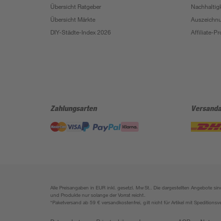
Übersicht Ratgeber
Nachhaltigk
Übersicht Märkte
Auszeichn
DIY-Städte-Index 2026
Affiliate-
Zahlungsarten
Versanda
Alle Preisangaben in EUR inkl. gesetzl. MwSt.. Die dargestellten Angebote 
und Produkte nur solange der Vorrat reicht.
*Paketversand ab 59 € versandkostenfrei, gilt nicht für Artikel mit Speditionsv