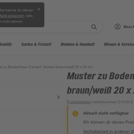
✕
ier kannst du deinen
, falls
Markt anpassen
r nicht stimmt.
Mein 
Sanitär
Garten & Freizeit
Wohnen & Haushalt
Wissen & Servic
r zu Bodenfliese 'Cement' Zement braun/weiß 20 x 20 cm
Muster zu Boden
braun/weiß 20 x
Produktdetails
| Artikelnummer
:
2152012
Aktuell nicht verfügbar
Wir können dir dieses Produ
Verfügbarkeit in anderen 