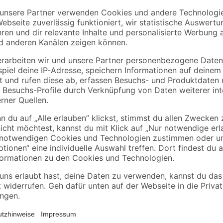
B1
B1
'
Rindenmulch 0-40
Fliesen- und
61 cm
mm 40 l
Baukleber 25 kg
3
,
7
,
99
89
€
€
0,10 € / Liter
0,32 € / Kilogramm