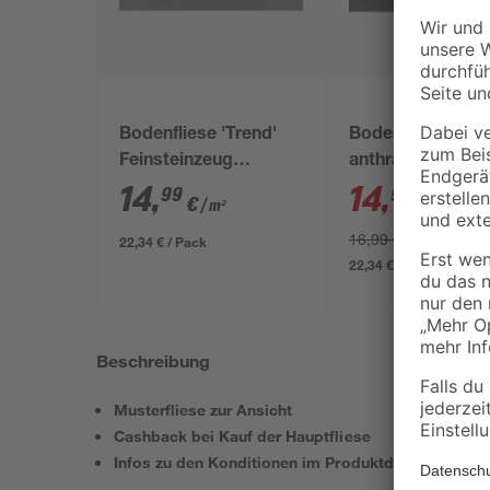
Bodenfliese 'Trend'
Bodenfliese 'Star
Feinsteinzeug
anthrazit 30,5 x 
anthrazit 30,5 x 61 cm
14
,
14
,
99
99
€
€
/ m²
/ m²
16,99 € / m²
22,34 € / Pack
22,34 € / Pack
Beschreibung
Musterfliese zur Ansicht
Cashback bei Kauf der Hauptfliese
Infos zu den Konditionen im Produktdatenblatt