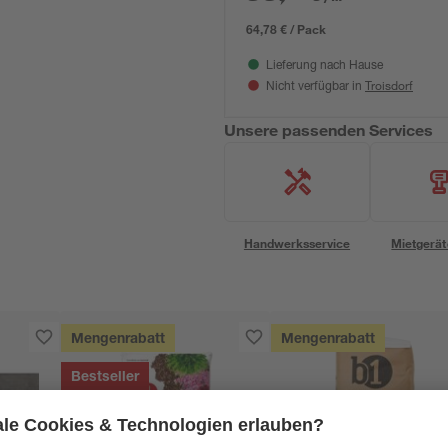
64,78 € / Pack
Lieferung nach Hause
Troisdorf
Nicht verfügbar in
Unsere passenden Services
Handwerksservice
Mietgerät
Mengenrabatt
Mengenrabatt
Bestseller