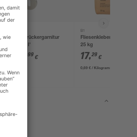
B1
B1
Türdrückergarnitur
Fliesenkleber flexibel
'Loft I'
25 kg
10
,
17
,
99
29
€
€
0,69 € / Kilogramm