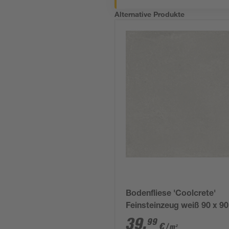
Alternative Produkte
Bodenfliese 'Coolcrete'
Feinsteinzeug weiß 90 x 90
cm
39
,
99
€
/ m²