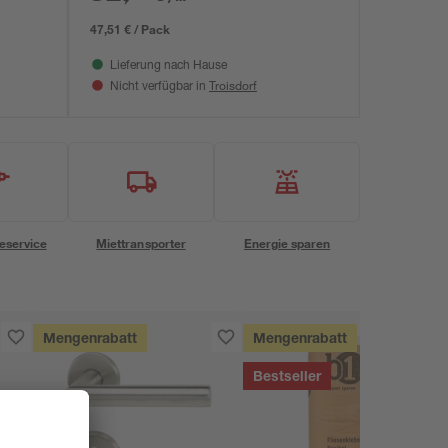
47,51 € / Pack
Lieferung nach Hause
Troisdorf
Nicht verfügbar in
eservice
Miettransporter
Energie sparen
Mengenrabatt
Mengenrabatt
Bestseller