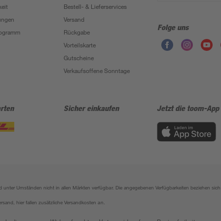
eit
Bestell- & Lieferservices
ungen
Versand
Folge uns
Programm
Rückgabe
Vorteilskarte
Gutscheine
Verkaufsoffene Sonntage
rten
Sicher einkaufen
Jetzt die toom-App
sind unter Umständen nicht in allen Märkten verfügbar. Die angegebenen Verfügbarkeiten beziehen s
ersand, hier fallen zusätzliche Versandkosten an.