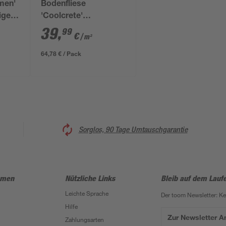
men'
Bodenfliese
ige
'Coolcrete'
Feinsteinzeug grau 90
39
,
99
€
/ m²
x 90 x 0,9 cm
64,78 € / Pack
Sorglos, 90 Tage Umtauschgarantie
hmen
Nützliche Links
Bleib auf dem Lauf
Leichte Sprache
Der toom Newsletter: K
Hilfe
Zur Newsletter 
Zahlungsarten