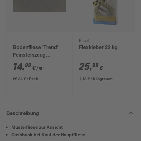
Knauf
Bodenfliese 'Trend'
Flexkleber 22 kg
Feinsteinzeug
anthrazit 30,5 x 61 cm
14
,
25
,
99
99
€
€
/ m²
22,34 € / Pack
1,18 € / Kilogramm
Beschreibung
Musterfliese zur Ansicht
Cashback bei Kauf der Hauptfliese