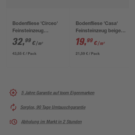
Bodenfliese 'Circeo'
Bodenfliese 'Casa'
Feinsteinzeug
Feinsteinzeug beige
graubeige 22,8 x 91,5
30 x 60 cm
32
,
19
,
99
99
€
€
/ m²
/ m²
cm
43,55 € / Pack
21,59 € / Pack
5 Jahre Garantie auf toom Eigenmarken
Sorglos, 90 Tage Umtauschgarantie
Abholung im Markt in 2 Stunden