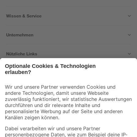
Wissen & Service
Unternehmen
Nützliche Links
Bleib auf dem Laufenden mit unserem Newsletter
Der toom Newsletter: Keine Angebote und Aktionen mehr verpassen!
Zur Newsletter Anmeldung
Folge uns