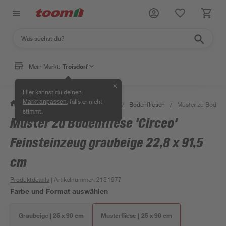
Mein Markt:
Troisdorf
✕
Hier kannst du deinen
, falls er nicht
Markt anpassen
/
Bauen & Renovieren
/
Fliesen
/
Bodenfliesen
/
Muster zu Bodenfl
stimmt.
Muster zu Bodenfliese 'Circeo'
Feinsteinzeug graubeige 22,8 x 91,5
cm
Produktdetails
| Artikelnummer
:
2151977
Farbe und Format auswählen
Graubeige | 25 x 90 cm
Musterfliese | 25 x 90 cm