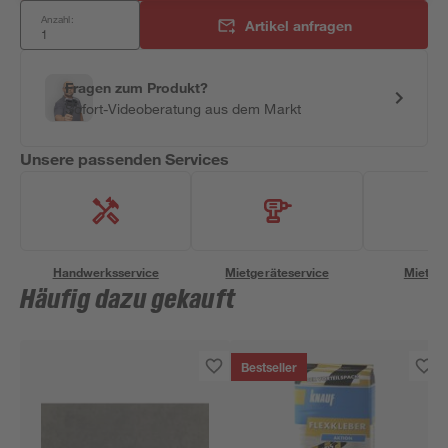
Anzahl:
Artikel anfragen
Fragen zum Produkt?
Sofort-Videoberatung aus dem Markt
Unsere passenden Services
Handwerksservice
Mietgeräteservice
Miettra
Häufig dazu gekauft
Bestseller