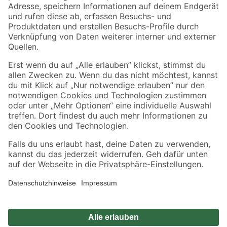
Zahlungsarten
Versandarten
Sicher einkaufen
Jetzt die toom-App herunterladen
Alle Preisangaben in EUR inkl. gesetzl. MwSt.. Die dargestellten Angebote sind unter
Umständen nicht in allen Märkten verfügbar. Die angegebenen Verfügbarkeiten beziehen
sich auf den unter "Mein Markt" ausgewählten toom Baumarkt. Alle Angebote und
Produkte nur solange der Vorrat reicht.
*Paketversand ab 59 € versandkostenfrei, gilt nicht für Artikel mit Speditionsversand, hier
fallen zusätzliche Versandkosten an.
Datenschutz
Privatsphäre
Impressum
AGB