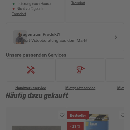
Troisdorf
Lieferung nach Hause
Nicht verfügbar in
Troisdorf
Fragen zum Produkt?
Sofort-Videoberatung aus dem Markt
Unsere passenden Services
Handwerksservice
Mietgeräteservice
Miettra
Häufig dazu gekauft
Bestseller
- 23 %