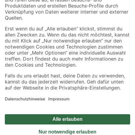
Sicher einkaufen
Jetzt die toom-App herunterladen
Alle Preisangaben in EUR inkl. gesetzl. MwSt.. Die dargestellten Angebote sind unter
Umständen nicht in allen Märkten verfügbar. Die angegebenen Verfügbarkeiten beziehen
sich auf den unter "Mein Markt" ausgewählten toom Baumarkt. Alle Angebote und
Produkte nur solange der Vorrat reicht.
*Paketversand ab 59 € versandkostenfrei, gilt nicht für Artikel mit Speditionsversand, hier
fallen zusätzliche Versandkosten an.
Datenschutz
Privatsphäre
Impressum
AGB
Nutzungsbedingungen
Widerrufsrecht
Vertrag widerrufen
Barrierefreiheit