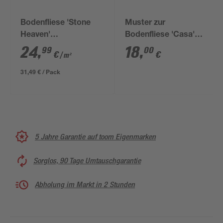
Bodenfliese 'Stone
Muster zur
Heaven'
Bodenfliese 'Casa'
Feinsteinzeug braun
Feinsteinzeug beige
24
,
18
,
99
00
€
€
/ m²
30 x 60 x 0,85 cm
30 x 60 cm
31,49 € / Pack
5 Jahre Garantie auf toom Eigenmarken
Sorglos, 90 Tage Umtauschgarantie
Abholung im Markt in 2 Stunden