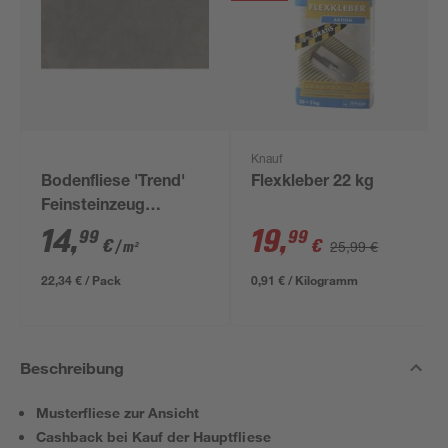
Knauf
Bodenfliese 'Trend'
Flexkleber 22 kg
Feinsteinzeug
anthrazit 30,5 x 61 cm
14
,
19
,
99
99
€
€
25,99 €
/ m²
22,34 € / Pack
0,91 € / Kilogramm
Beschreibung
Musterfliese zur Ansicht
Cashback bei Kauf der Hauptfliese