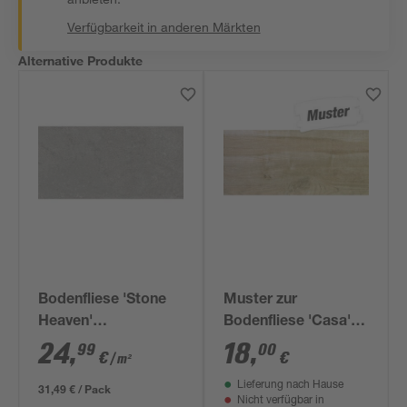
Verfügbarkeit in anderen Märkten
Alternative Produkte
Bodenfliese 'Stone
Muster zur
Heaven'
Bodenfliese 'Casa'
Feinsteinzeug braun
Feinsteinzeug beige
24
,
18
,
99
00
€
€
/ m²
30 x 60 x 0,85 cm
30 x 60 cm
Lieferung nach Hause
31,49 € / Pack
Nicht verfügbar in