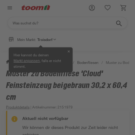
Mein Markt:
Troisdorf
✕
Hier kannst du deinen
, falls er nicht
Markt anpassen
/
Bauen & Renovieren
/
Fliesen
/
Bodenfliesen
/
Muster zu Bodenfl
stimmt.
Muster zu Bodenfliese 'Cloud'
Feinsteinzeug beigebraun 30,2 x 60,4
cm
Produktdetails
| Artikelnummer
:
2151979
Aktuell nicht verfügbar
Wir können dir dieses Produkt zur Zeit leider nicht
anbieten.