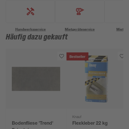
Handwerksservice
Mietgeräteservice
Miettra
Häufig dazu gekauft
Bestseller
Knauf
Bodenfliese 'Trend'
Flexkleber 22 kg