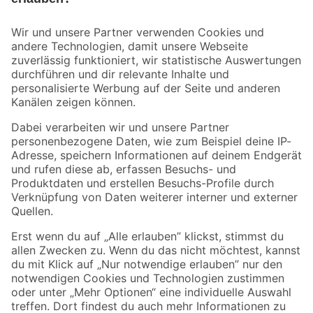
Bleib auf dem Laufenden mit unserem Newsletter
Der toom Newsletter: Keine Angebote und Aktionen mehr verpassen!
Zur Newsletter Anmeldung
Folge uns
Zahlungsarten
Versandarten
Sicher einkaufen
Jetzt die toom-App herunterladen