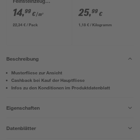
Feinsteinzeug
anthrazit 30,5 x 61 cm
14
,
25
,
99
99
€
€
/ m²
22,34 € / Pack
1,18 € / Kilogramm
Beschreibung
Musterfliese zur Ansicht
Cashback bei Kauf der Hauptfliese
Infos zu den Konditionen im Produktdatenblatt
Eigenschaften
Datenblätter