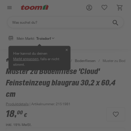
Mein Markt:
Troisdorf
✕
Hier kannst du deinen
, falls er nicht
Markt anpassen
/
Bauen & Renovieren
/
Fliesen
/
Bodenfliesen
/
Muster zu Bodenfl
stimmt.
Muster zu Bodenfliese 'Cloud'
Feinsteinzeug blaugrau 30,2 x 60,4
cm
Produktdetails
| Artikelnummer
:
2151981
18
,
00
€
inkl. 19% MwSt.