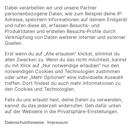
Zahlungsarten
Versandarten
Sicher einkaufen
Jetzt die toom-App herunterladen
Alle Preisangaben in EUR inkl. gesetzl. MwSt.. Die dargestellten Angebote sind unter
Umständen nicht in allen Märkten verfügbar. Die angegebenen Verfügbarkeiten beziehen
sich auf den unter "Mein Markt" ausgewählten toom Baumarkt. Alle Angebote und
Produkte nur solange der Vorrat reicht.
*Paketversand ab 59 € versandkostenfrei, gilt nicht für Artikel mit Speditionsversand, hier
fallen zusätzliche Versandkosten an.