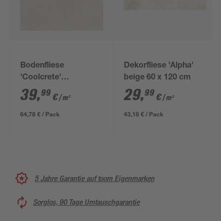
Bodenfliese
Dekorfliese 'Alpha'
'Coolcrete'
beige 60 x 120 cm
Feinsteinzeug weiß 90
39
,
29
,
99
99
€
€
/ m²
/ m²
x 90 x 0,9 cm
64,78 € / Pack
43,18 € / Pack
5 Jahre Garantie auf toom Eigenmarken
Sorglos, 90 Tage Umtauschgarantie