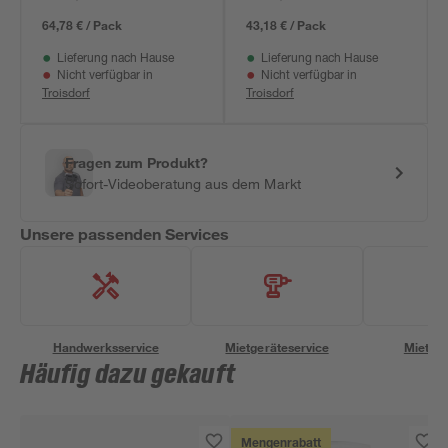
90 x 90 x 0,9 cm
64,78 € / Pack
43,18 € / Pack
Lieferung nach Hause
Lieferung nach Hause
Nicht verfügbar in
Nicht verfügbar in
Troisdorf
Troisdorf
Fragen zum Produkt?
Sofort-Videoberatung aus dem Markt
Unsere passenden Services
Handwerksservice
Mietgeräteservice
Miettra
Häufig dazu gekauft
Mengenrabatt