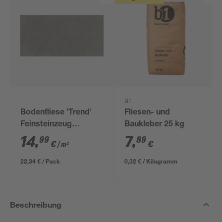
B1
Bodenfliese 'Trend'
Fliesen- und
Feinsteinzeug
Baukleber 25 kg
anthrazit 30,5 x 61 cm
14
,
7
,
99
89
€
€
/ m²
22,34 € / Pack
0,32 € / Kilogramm
Beschreibung