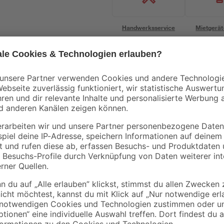
Handwerksservice
Mietgerät
Bestseller
Bestseller
toom
toom
0-2
Zimmerpflanzenerde
Rasenerde torffrei 40
torffrei 10 l
5
,
10
,
99
99
€
€