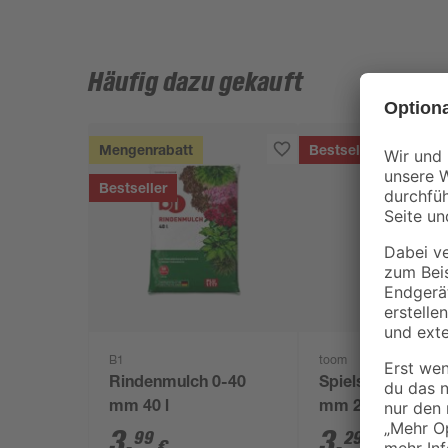
Häufig dazu gekauft
Mengenrabatt
Bestseller
Bestseller
B1
toom
Rindenmulch 0-40
Spielsand beige 
mm 40 l
mm 25 kg
3
,
3
,
99
29
€
€