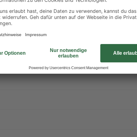
0,60 € / Liter
0,27 € / Liter
Dies ist das Handmuster zum Haupt
Fliese zu Hause ausprobieren.