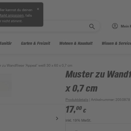
✕
ier kannst du deinen
, falls
Markt anpassen
r nicht stimmt.
Mein 
Sanitär
Garten & Freizeit
Wohnen & Haushalt
Wissen & Servic
 zu Wandfliese 'Appeal' weiß 30 x 60 x 0,7 cm
Muster zu Wandfl
x 0,7 cm
Produktdetails
| Artikelnummer
:
2050878
17
,
00
€
inkl. 19% MwSt.