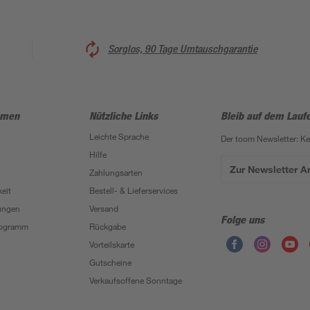
Sorglos, 90 Tage Umtauschgarantie
hmen
Nützliche Links
Bleib auf dem Lauf
Leichte Sprache
Der toom Newsletter: K
Hilfe
Zur Newsletter 
Zahlungsarten
eit
Bestell- & Lieferservices
ungen
Versand
Folge uns
Programm
Rückgabe
Vorteilskarte
Gutscheine
Verkaufsoffene Sonntage