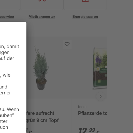
eservice
Miettransporter
Energie sparen
toom
toom
 l
Konifere aufrecht
Pflanzerde torffrei 60 l
blaugrün 9 cm Topf
1
,
12
,
99
99
€
€