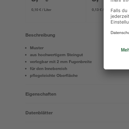
0,10 € / Liter
0,13 € / Kilogramm
Beschreibung
Muster
aus hochwertigem Steingut
verlegbar mit 2 mm Fugenbreite
für den Innebereich
pflegeleichte Oberfläche
Eigenschaften
Datenblätter