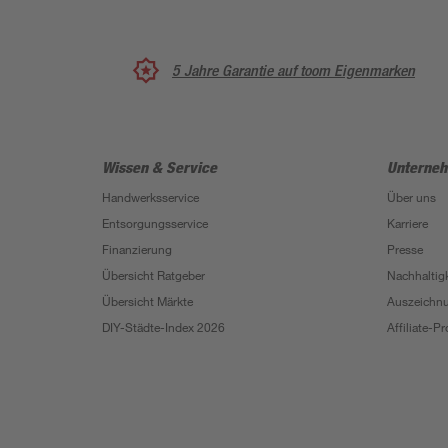
5 Jahre Garantie auf toom Eigenmarken
Wissen & Service
Unterne
Handwerksservice
Über uns
Entsorgungsservice
Karriere
Finanzierung
Presse
Übersicht Ratgeber
Nachhaltigk
Übersicht Märkte
Auszeichn
DIY-Städte-Index 2026
Affiliate-