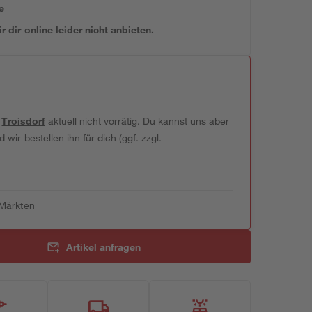
e
 dir online leider nicht anbieten.
t
Troisdorf
aktuell nicht vorrätig. Du kannst uns aber
wir bestellen ihn für dich (ggf. zzgl.
 Märkten
Artikel anfragen