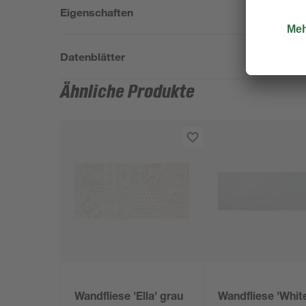
Eigenschaften
Datenblätter
Ähnliche Produkte
Wandfliese 'Ella' grau
Wandfliese 'Whit