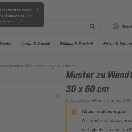
✕
ier kannst du deinen
, falls
Markt anpassen
r nicht stimmt.
Mein 
Sanitär
Garten & Freizeit
Wohnen & Haushalt
Wissen & Servic
 zu Wandfliese 'Ella' Steingut beige 30 x 60 cm
Muster zu Wandfl
30 x 60 cm
Produktdetails
| Artikelnummer
:
2050705
Aktuell nicht verfügbar
Wir können dir dieses Produ
Verfügbarkeit in anderen 