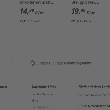
strukturiert matt
Steingut weiß
0 cm
Steingut 30 x 60 cm
matt/glänzend 30 x 
14
,
19
,
99
99
€
€
/ m²
/ m²
cm
24,28 € / Pack
32,38 € / Pack
Sorglos, 90 Tage Umtauschgarantie
hmen
Nützliche Links
Bleib auf dem Lauf
Leichte Sprache
Der toom Newsletter: K
Hilfe
Zur Newsletter 
Zahlungsarten