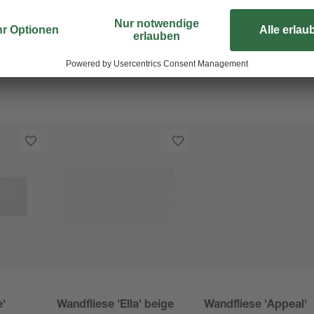
e'
Wandfliese 'Ella' beige
Wandfliese 'Appeal'