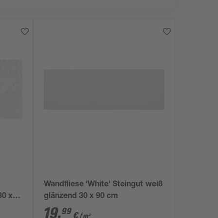
Wandfliese 'White' Steingut weiß
30 x
glänzend 30 x 90 cm
19
,
99
€
/ m²