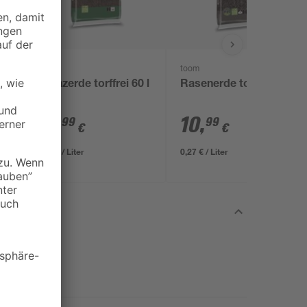
toom
toom
Pflanzerde torffrei 60 l
Rasenerde torffrei 40 l
12
,
10
,
99
99
€
€
0,22 € / Liter
0,27 € / Liter