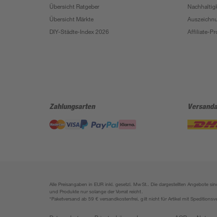
Übersicht Ratgeber
Nachhaltigk
Übersicht Märkte
Auszeichn
DIY-Städte-Index 2026
Affiliate-
Zahlungsarten
Versanda
Alle Preisangaben in EUR inkl. gesetzl. MwSt.. Die dargestellten Angebote 
und Produkte nur solange der Vorrat reicht.
*Paketversand ab 59 € versandkostenfrei, gilt nicht für Artikel mit Speditionsv