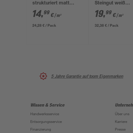
strukturiert matt
Steingut weiß
Steingut 30 x 60 cm
glänzend 30 x 9
14
,
19
,
99
99
€
€
/ m²
/ m²
24,28 € / Pack
32,38 € / Pack
5 Jahre Garantie auf toom Eigenmarken
Wissen & Service
Unterne
Handwerksservice
Über uns
Entsorgungsservice
Karriere
Finanzierung
Presse