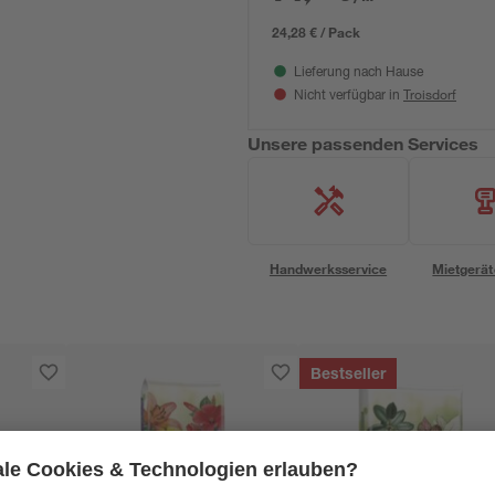
24,28 € / Pack
Lieferung nach Hause
Troisdorf
Nicht verfügbar in
Unsere passenden Services
Handwerksservice
Mietgerät
Bestseller