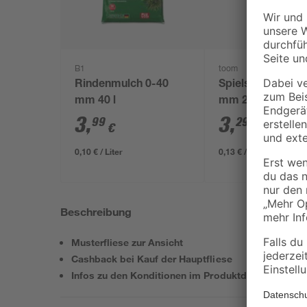
B1
toom
Rindenmulch 0-40
Spielsand beige 
mm 40 l
mm 25 kg
3
,
3
,
99
29
€
€
0,10 € / Liter
0,13 € / Kilogramm
Beschreibung
Musterfliese zur Ansicht
Cashback bei Kauf der Hauptfliese
Infos zu den Konditionen im Produktdatenblatt