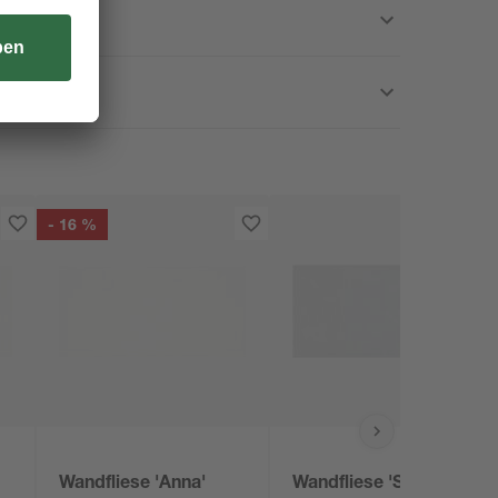
- 16 %
Wandfliese 'Anna'
Wandfliese 'Seal' weiß