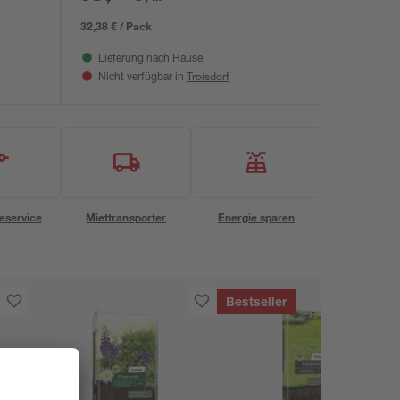
32,38 € / Pack
Lieferung nach Hause
Troisdorf
Nicht verfügbar in
eservice
Miettransporter
Energie sparen
Bestseller