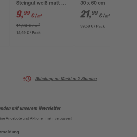
Steingut weiß matt 30
30 x 60 cm
60
x 60 cm
9
,
21
,
99
99
€
€
/ m²
/ m²
11,99 € / m²
39,58 € / Pack
12,49 € / Pack
Abholung im Markt in 2 Stunden
enden mit unserem Newsletter
eine Angebote und Aktionen mehr verpassen!
Anmeldung