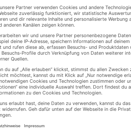
toom
toom
0-2
Blumenerde torffrei
Zimmerpflanzenerde
50 l
torffrei 10 l
9
,
5
,
99
99
€
€
0,20 € / Liter
0,60 € / Liter