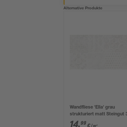
Alternative Produkte
Wandfliese 'Ella' grau
strukturiert matt Steingut 
60 cm
14
,
99
€
/ m²