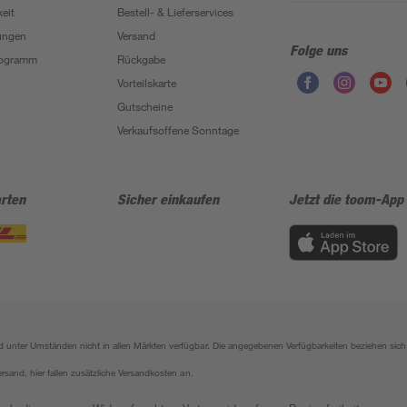
eit
Bestell- & Lieferservices
ungen
Versand
Folge uns
Programm
Rückgabe
Vorteilskarte
Gutscheine
Verkaufsoffene Sonntage
rten
Sicher einkaufen
Jetzt die toom-App
sind unter Umständen nicht in allen Märkten verfügbar. Die angegebenen Verfügbarkeiten beziehen s
ersand, hier fallen zusätzliche Versandkosten an.