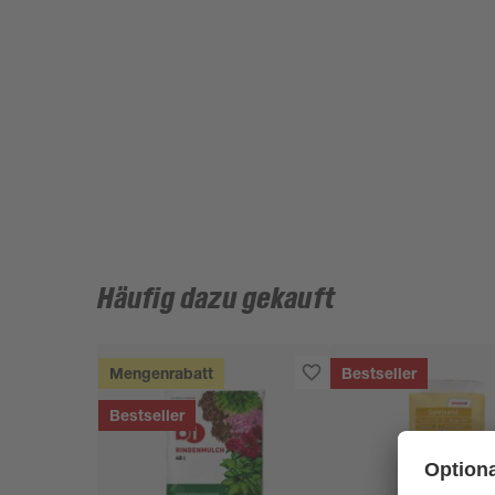
Häufig dazu gekauft
Mengenrabatt
Bestseller
Bestseller