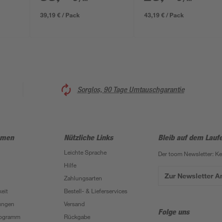
0,95 cm
39,19 € / Pack
43,19 € / Pack
Sorglos, 90 Tage Umtauschgarantie
hmen
Nützliche Links
Bleib auf dem Lauf
Leichte Sprache
Der toom Newsletter: K
Hilfe
Zur Newsletter 
Zahlungsarten
eit
Bestell- & Lieferservices
ungen
Versand
Folge uns
Programm
Rückgabe