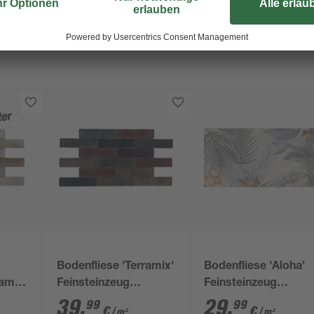
Bodenfliese 'Terramix'
Bodenfliese 'Aloha'
ramix'
Feinsteinzeug
Feinsteinzeug
ige 7
schwarz 7 x 28 cm
mehrfarbig 60 x 120 
39
,
29
,
99
99
€
€
/ m²
/ m²