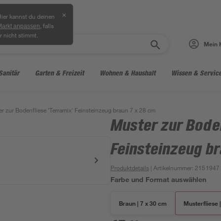
✕
ier kannst du deinen
, falls
Markt anpassen
r nicht stimmt.
Mein 
Sanitär
Garten & Freizeit
Wohnen & Haushalt
Wissen & Servic
r zur Bodenfliese 'Terramix' Feinsteinzeug braun 7 x 28 cm
Muster zur Boden
Feinsteinzeug br
Produktdetails
| Artikelnummer
:
2151947
Farbe und Format auswählen
Braun | 7 x 30 cm
Musterfliese 