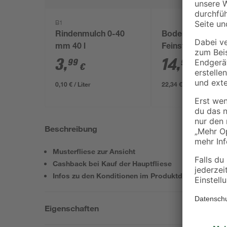
B1
Rindenmulch 0-40
Bodenfliese 'Tre
mm 40 l
Feinsteinzeug
anthrazit 30,5 x 
3
,
14
,
99
99
€
€
/ m²
0,10 € / Liter
22,34 € / Pack
Beschreibung
Musterfliese zur Ansicht
Cashback bei Kauf der Hauptfliese
Infos zu den Konditionen im Produktdatenblatt
Eigenschaften