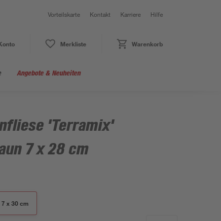
Vorteilskarte
Kontakt
Karriere
Hilfe
Konto
Merkliste
Warenkorb
e
Angebote & Neuheiten
fliese 'Terramix'
aun 7 x 28 cm
| 7 x 30 cm