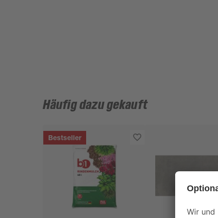
Häufig dazu gekauft
Bestseller