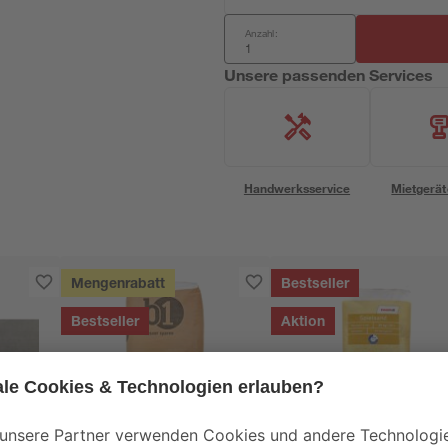
Anzahl:
Unsere passenden Services
Handwerksservice
Mietgerät
Mengenrabatt
Bestseller
Bestseller
Aktion