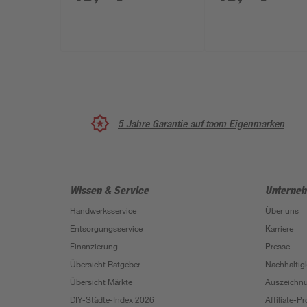
schwarz 7 x 28 cm
x 28 cm
5 Jahre Garantie auf toom Eigenmarken
Wissen & Service
Unterne
Handwerksservice
Über uns
Entsorgungsservice
Karriere
Finanzierung
Presse
Übersicht Ratgeber
Nachhaltigk
Übersicht Märkte
Auszeichn
DIY-Städte-Index 2026
Affiliate-