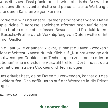
B1
toom
nd'
Fliesenkleber flexibel
Spielsand beige 0-2
25 kg
mm 25 kg
61 cm
17
,
2
,
29
99
€
€
3,29 €
0,69 € / Kilogramm
0,12 € / Kilogramm
Dies ist das Handmuster zum Haupt
Fliese zu Hause ausprobieren.