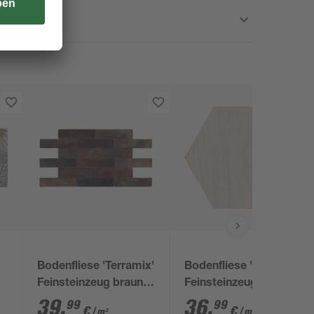
Bodenfliese 'Terramix'
Bodenfliese 'Silva'
Feinsteinzeug braun 7
Feinsteinzeug
x
x 28 cm
beige/grau 19,8 x 22,8
39
,
36
,
99
99
€
€
/ m²
/ m²