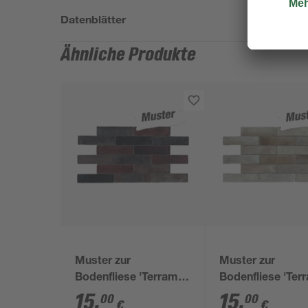
Datenblätter
Ähnliche Produkte
Muster zur
Muster zur
Bodenfliese 'Terramix'
Bodenfliese 'Ter
Feinsteinzeug
Feinsteinzeug be
15
,
15
,
00
00
€
€