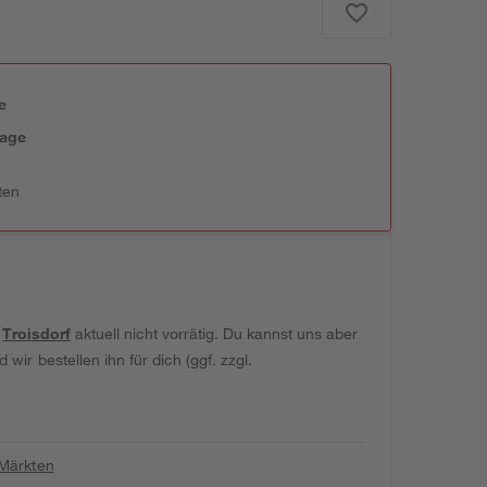
e
tage
ten
t
Troisdorf
aktuell nicht vorrätig. Du kannst uns aber
wir bestellen ihn für dich (ggf. zzgl.
 Märkten