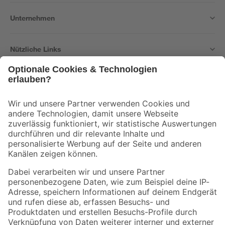
Unternehmen
Nützliche Links
Bleib auf dem Laufenden mit unserem Newsletter
Der toom Newsletter: Keine Angebote und Aktionen mehr verpassen!
Zur Newsletter Anmeldung
Folge uns
Zahlungsarten
Versandarten