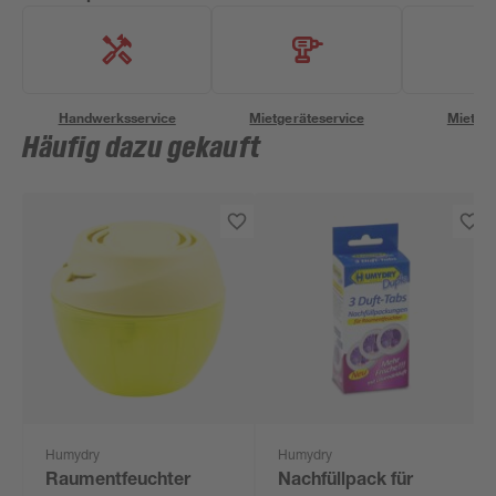
Handwerksservice
Mietgeräteservice
Miettra
Häufig dazu gekauft
Humydry
Humydry
Raumentfeuchter
Nachfüllpack für