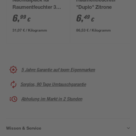
Nachfüllpack für
Raumentfeuchter
Raumentfeuchter 3x
"Duplo" Zitrone
75 g Apfel
6
,
6
,
99
49
€
€
31,07 € / Kilogramm
86,53 € / Kilogramm
5 Jahre Garantie auf toom Eigenmarken
Sorglos, 90 Tage Umtauschgarantie
Abholung im Markt in 2 Stunden
Wissen & Service