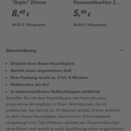
"Duplo" Zitrone
Raumentfeuchter 3x
75 g Lavendel
6
,
5
,
49
99
€
€
86,53 € / Kilogramm
26,62 € / Kilogramm
Beschreibung
Entzieht dem Raum Feuchtigkeit
Verteilt einen angenehmen Duft
Eine Packung reicht ca. 4 bis 6 Wochen
Praktisches 3er-Set
In unterschiedlichen Duftrichtungen erhältlich
Schaffen Sie mit dem Nachfüllpack von Humydry eine
angenehme Atmosphäre in Ihren Wohnräumen, die im
praktischen 3er-Set bis zu 18 Wochen anhält. Primär entzieht
es dem Raum Feuchtigkeit, damit einem Schimmelbefall
vorgebeugt wird. Des Weiteren arbeitet der Raumentfeuchter
ohne Strom und verteilt je nach Ausführung einen angenehmen