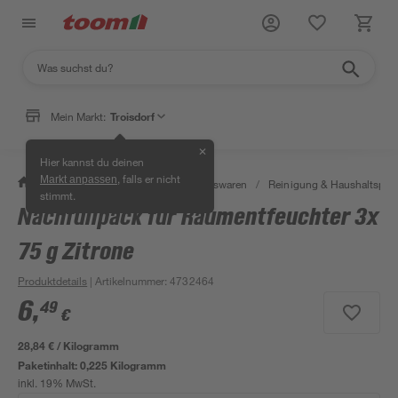
Mein Markt:
Troisdorf
✕
Hier kannst du deinen
, falls er nicht
Markt anpassen
/
Wohnen & Haushalt
/
Haushaltswaren
/
Reinigung & Haushaltspro
stimmt.
Nachfüllpack für Raumentfeuchter 3x
75 g Zitrone
Produktdetails
| Artikelnummer
:
4732464
6
,
49
€
28,84 € / Kilogramm
Paketinhalt:
0,225 Kilogramm
inkl. 19% MwSt.