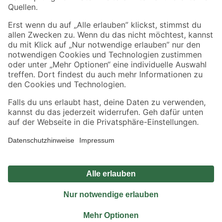
Sicher einkaufen
Jetzt die toom-App herunterladen
Alle Preisangaben in EUR inkl. gesetzl. MwSt.. Die dargestellten Angebote sind unter
Umständen nicht in allen Märkten verfügbar. Die angegebenen Verfügbarkeiten beziehen
sich auf den unter "Mein Markt" ausgewählten toom Baumarkt. Alle Angebote und
Produkte nur solange der Vorrat reicht.
*Paketversand ab 59 € versandkostenfrei, gilt nicht für Artikel mit Speditionsversand, hier
fallen zusätzliche Versandkosten an.
Datenschutz
Privatsphäre
Impressum
AGB
Nutzungsbedingungen
Widerrufsrecht
Vertrag widerrufen
Barrierefreiheit
© 2026 toom Baumarkt GmbH