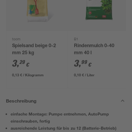
toom
B1
Spielsand beige 0-2
Rindenmulch 0-40
mm 25 kg
mm 40 l
3
,
3
,
29
99
€
€
0,13 € / Kilogramm
0,10 € / Liter
Beschreibung
einfache Montage: Pumpe entnehmen, AutoPump
einschrauben, fertig
ausreichende Leistung für bis zu 12 (Batterie-Betrieb)