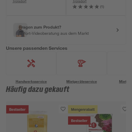
Troisdorf
Troisdorf
(1)
Fragen zum Produkt?
Sofort-Videoberatung aus dem Markt
Unsere passenden Services
Handwerksservice
Mietgeräteservice
Miettra
Häufig dazu gekauft
Bestseller
Mengenrabatt
Bestseller