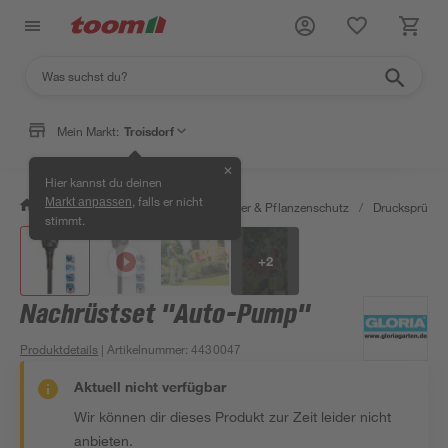
Mein Markt:
Troisdorf
✕
Hier kannst du deinen
, falls er nicht
Markt anpassen
/
Garten & Freizeit
/
Erden, Dünger & Pflanzenschutz
/
Drucksprüher
stimmt.
+
2
Nachrüstset "Auto-Pump"
Produktdetails
| Artikelnummer
:
4430047
Aktuell nicht verfügbar
Wir können dir dieses Produkt zur Zeit leider nicht
anbieten.