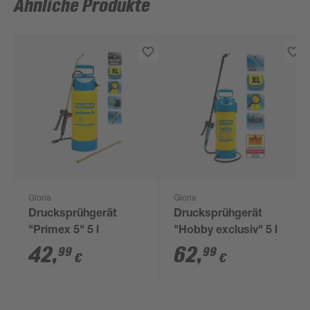
Ähnliche Produkte
Gloria
Gloria
Drucksprühgerät
Drucksprühgerät
"Primex 5" 5 l
"Hobby exclusiv" 5 l
42
,
62
,
99
99
€
€