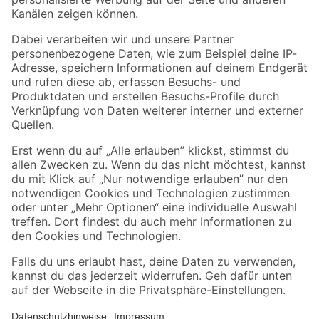
Folge uns
Zahlungsarten
Versandarten
Sicher einkaufen
Jetzt die toom-App herunterladen
Alle Preisangaben in EUR inkl. gesetzl. MwSt.. Die dargestellten Angebote sind unter
Umständen nicht in allen Märkten verfügbar. Die angegebenen Verfügbarkeiten beziehen
sich auf den unter "Mein Markt" ausgewählten toom Baumarkt. Alle Angebote und
Produkte nur solange der Vorrat reicht.