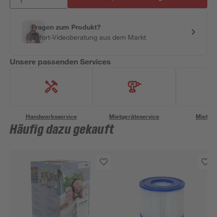
Fragen zum Produkt?
Sofort-Videoberatung aus dem Markt
Unsere passenden Services
Handwerksservice
Mietgeräteservice
Miettra
Häufig dazu gekauft