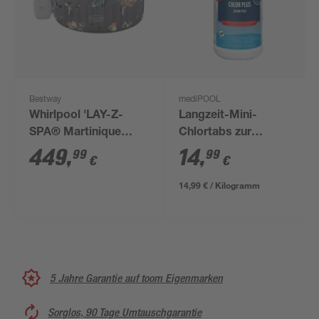
Bestway
mediPOOL
Whirlpool 'LAY-Z-
Langzeit-Mini-
SPA® Martinique
Chlortabs zur
AirJet' Hibiskus 180 x
Poolpflege 1 kg, 50
449
,
14
,
99
99
€
€
66 cm, mit App
Stück
Steuerung
14,99 € / Kilogramm
5 Jahre Garantie auf toom Eigenmarken
Sorglos, 90 Tage Umtauschgarantie