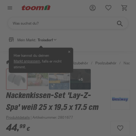
Mein Markt:
Troisdorf
✕
Hier kannst du deinen
, falls er nicht
Markt anpassen
/
Garten & Freizeit
/
Pools & Poolzubehör
/
Poolzubehör
/
Nackenk
stimmt.
+
5
Nackenkissen-Set 'Lay-Z-
Spa' weiß 25 x 19,5 x 17.5 cm
Produktdetails
| Artikelnummer
:
2801677
44
,
99
€