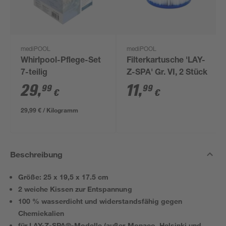
mediPOOL
mediPOOL
Whirlpool-Pflege-Set
Filterkartusche 'LAY-
7-teilig
Z-SPA' Gr. VI, 2 Stück
29
,
11
,
99
99
€
€
29,99 € / Kilogramm
Beschreibung
Größe: 25 x 19,5 x 17.5 cm
2 weiche Kissen zur Entspannung
100 % wasserdicht und widerstandsfähig gegen
Chemiekalien
für LAY-Z-SPA®-Modelle (außer Monaco, Helsinki und