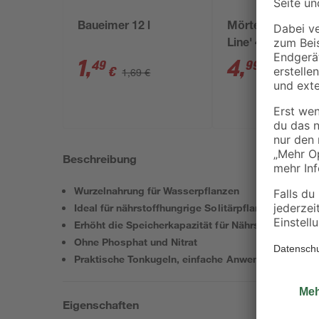
Baueimer 12 l
Mörtelkübel 'Prof
Line' 40 l
1
,
4
,
49
99
€
€
1,69 €
5,49 €
Beschreibung
Wurzelnahrung für Wasserpflanzen
Ideal für nährstoffhungrige Solitärpflanzen
Erhöht die Speicherkapazität für Nährstoffe im Bo
Ohne Phosphat und Nitrat
Praktische Tonkugeln, einfache Anwendung
Eigenschaften