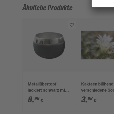
Ähnliche Produkte
Metallübertopf
Kakteen blühend
lackiert schwarz mit
verschiedene So
Silberrand 15 x 17 x
5,5 cm Topf
8
,
3
,
99
99
€
€
12 cm