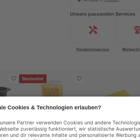
Verfügbar in
Unsere passenden Services
Handwerksservice
Mietgerät
Bestseller