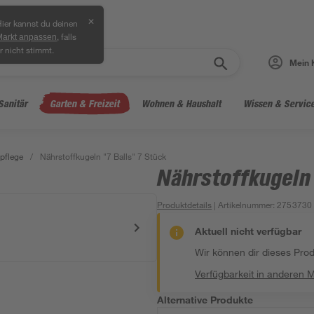
✕
ier kannst du deinen
, falls
Markt anpassen
r nicht stimmt.
Mein 
Sanitär
Garten & Freizeit
Wohnen & Haushalt
Wissen & Servic
pflege
/
Nährstoffkugeln "7 Balls" 7 Stück
Nährstoffkugeln 
Produktdetails
| Artikelnummer
:
2753730
Aktuell nicht verfügbar
Wir können dir dieses Produ
Verfügbarkeit in anderen 
Alternative Produkte