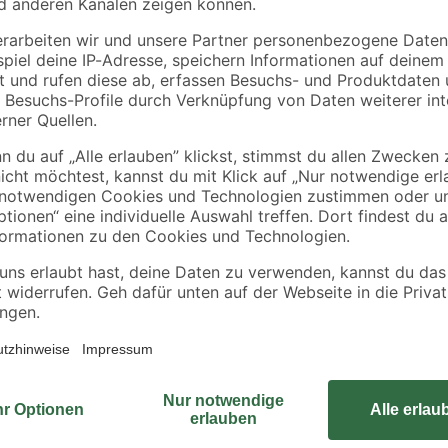
toom
toom
i
Spielsand beige 0-2
Fliesenschwamm 16
mm 25 kg
x 110 x 65 mm
3
,
3
,
29
49
€
€
0,13 € / Kilogramm
Mit den Nährstoffkugeln "7 Balls"
Drücken Sie die praktischen Tonku
enthaltenen Mineralstoffe werde
den
hungrige Pflanzen mit wichtigen N
Speicherkapazität für Nährstoffe 