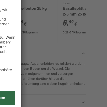
toom
toom
5
Schnellbeton 25 kg
Basaltsplitt anthrazit
2/5 mm 25 kg
7
,
6
,
99
99
€
€
0,32 € / Kilogramm
0,28 € / Kilogramm
 können ausgelaugte Aquarienböden revitalisiert werden.
geln einfach in den Boden um die Wurzel. Die
n durch die Wurzeln aufgenommen und versorgen
ährstoffen. Sie erhöhen darüber hinaus die
im Boden. Im Lieferumfang sind sieben Kugeln enthalten.