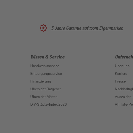
5 Jahre Garantie auf toom Eigenmarken
Wissen & Service
Unterne
Handwerksservice
Über uns
Entsorgungsservice
Karriere
Finanzierung
Presse
Übersicht Ratgeber
Nachhaltigk
Übersicht Märkte
Auszeichn
DIY-Städte-Index 2026
Affiliate-