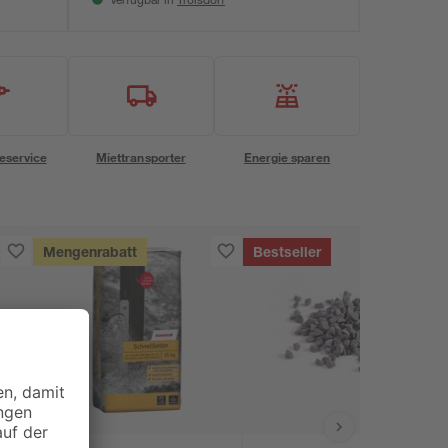
Verfügbar in
eservice
Miettransporter
Energie sparen
Mengenrabatt
Bestseller