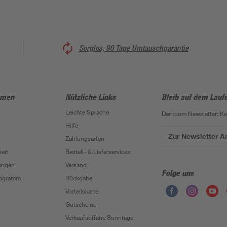
Sorglos, 90 Tage Umtauschgarantie
hmen
Nützliche Links
Bleib auf dem Lauf
Leichte Sprache
Der toom Newsletter: K
Hilfe
Zur Newsletter 
Zahlungsarten
eit
Bestell- & Lieferservices
ungen
Versand
Folge uns
Programm
Rückgabe
Vorteilskarte
Gutscheine
Verkaufsoffene Sonntage