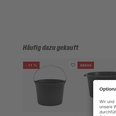
Häufig dazu gekauft
- 11 %
Aktion