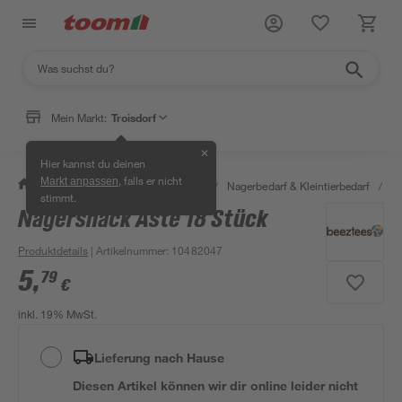
Mein Markt:
Troisdorf
✕
Hier kannst du deinen
, falls er nicht
Markt anpassen
/
Garten & Freizeit
/
Tierbedarf
/
Nagerbedarf & Kleintierbedarf
/
Na
stimmt.
Nagersnack Äste 18 Stück
Produktdetails
| Artikelnummer
:
10482047
5
,
79
€
inkl. 19% MwSt.
Lieferung nach Hause
Diesen Artikel können wir dir online leider nicht