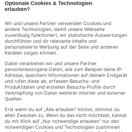
Bleib auf dem Laufenden mit unserem Newsletter
Der toom Newsletter: Keine Angebote und Aktionen mehr verpassen!
Zur Newsletter Anmeldung
Folge uns
Zahlungsarten
Versandarten
Sicher einkaufen
Jetzt die toom-App herunterladen