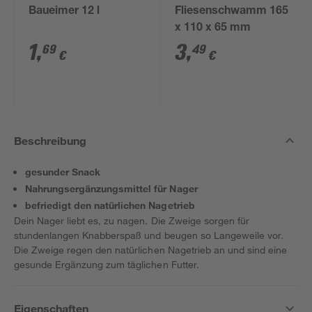
Baueimer 12 l
Fliesenschwamm 165
x 110 x 65 mm
1
,
3
,
69
49
€
€
Beschreibung
gesunder Snack
Nahrungsergänzungsmittel für Nager
befriedigt den natürlichen Nagetrieb
Dein Nager liebt es, zu nagen. Die Zweige sorgen für
stundenlangen Knabberspaß und beugen so Langeweile vor.
Die Zweige regen den natürlichen Nagetrieb an und sind eine
gesunde Ergänzung zum täglichen Futter.
Eigenschaften