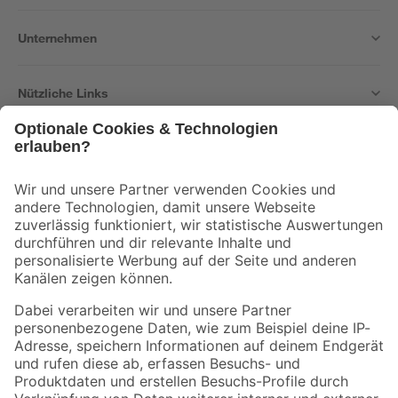
Unternehmen
Nützliche Links
Bleib auf dem Laufenden mit unserem Newsletter
Der toom Newsletter: Keine Angebote und Aktionen mehr verpassen!
Zur Newsletter Anmeldung
Folge uns
Zahlungsarten
Versandarten