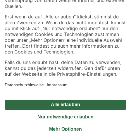
Sicher einkaufen
Jetzt die toom-App herunterladen
Alle Preisangaben in EUR inkl. gesetzl. MwSt.. Die dargestellten Angebote sind unter
Umständen nicht in allen Märkten verfügbar. Die angegebenen Verfügbarkeiten beziehen
sich auf den unter "Mein Markt" ausgewählten toom Baumarkt. Alle Angebote und
Produkte nur solange der Vorrat reicht.
*Paketversand ab 59 € versandkostenfrei, gilt nicht für Artikel mit Speditionsversand, hier
fallen zusätzliche Versandkosten an.
Datenschutz
Privatsphäre
Impressum
AGB
Nutzungsbedingungen
Widerrufsrecht
Vertrag widerrufen
Barrierefreiheit
© 2026 toom Baumarkt GmbH