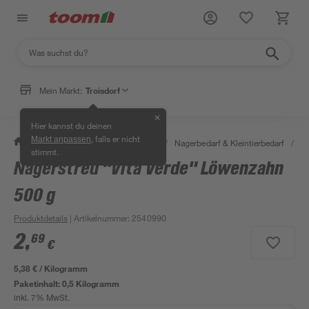
Mein Markt:
Troisdorf
✕
Hier kannst du deinen
, falls er nicht
Markt anpassen
/
Garten & Freizeit
/
Tierbedarf
/
Nagerbedarf & Kleintierbedarf
/
Na
stimmt.
Nagerstreu "Vita Verde" Löwenzahn
500 g
Produktdetails
| Artikelnummer
:
2540990
2
,
69
€
5,38 € / Kilogramm
Paketinhalt:
0,5 Kilogramm
inkl. 7% MwSt.