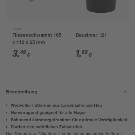
toom
Fliesenschwamm 165
Baueimer 12 l
x 110 x 65 mm
3
,
1
,
49
69
€
€
Beschreibung
Wertvoller Futtermix aus Löwenzahn und Heu
Hervorragend geeignet für alle Nager
Schonend kammergetrocknet für optimale Verträglichkeit
Fördert den natürlichen Zahnabrieb
Das Nagerstreu "Vita Verde" bietet einen gesunden Futtermix