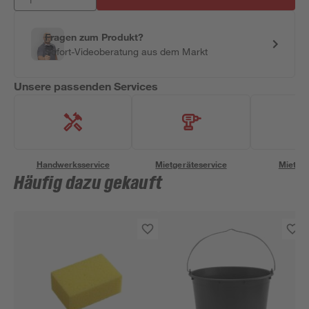
Fragen zum Produkt?
Sofort-Videoberatung aus dem Markt
Unsere passenden Services
Handwerksservice
Mietgeräteservice
Miettra
Häufig dazu gekauft