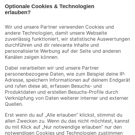
Bleib auf dem Laufenden mit unserem Newsletter
Der toom Newsletter: Keine Angebote und Aktionen mehr verpassen!
Zur Newsletter Anmeldung
Folge uns
Zahlungsarten
Versandarten
Sicher einkaufen
Jetzt die toom-App herunterladen