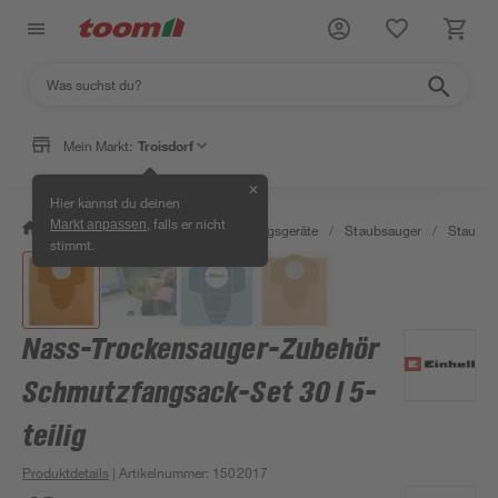
Mein Markt:
Troisdorf
✕
Hier kannst du deinen
, falls er nicht
Markt anpassen
/
Wohnen & Haushalt
/
Reinigungsgeräte
/
Staubsauger
/
Staubsa
stimmt.
Nass-Trockensauger-Zubehör
Schmutzfangsack-Set 30 l 5-
teilig
Produktdetails
| Artikelnummer
:
1502017