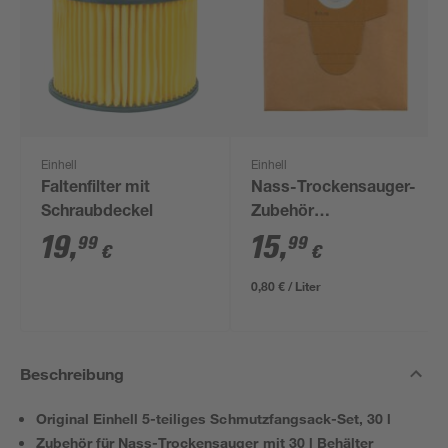
Einhell
Einhell
Faltenfilter mit
Nass-Trockensauger-
Schraubdeckel
Zubehör
Schmutzfangsack-Set
19
,
15
,
99
99
€
€
20 l 5-teilig
0,80 € / Liter
Beschreibung
Original Einhell 5-teiliges Schmutzfangsack-Set, 30 l
Zubehör für Nass-Trockensauger mit 30 l Behälter