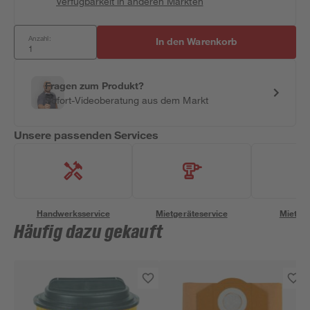
Verfügbarkeit in anderen Märkten
Anzahl:
In den Warenkorb
Fragen zum Produkt?
Sofort-Videoberatung aus dem Markt
Unsere passenden Services
Handwerksservice
Mietgeräteservice
Miettra
Häufig dazu gekauft