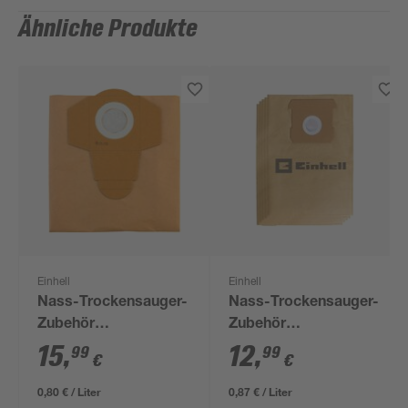
Ähnliche Produkte
Einhell
Einhell
Nass-Trockensauger-
Nass-Trockensauger-
Zubehör
Zubehör
Schmutzfangsack-Set
Schmutzfangsack-Set
15
,
12
,
99
99
€
€
20 l 5-teilig
15 l 5-teilig
0,80 € / Liter
0,87 € / Liter