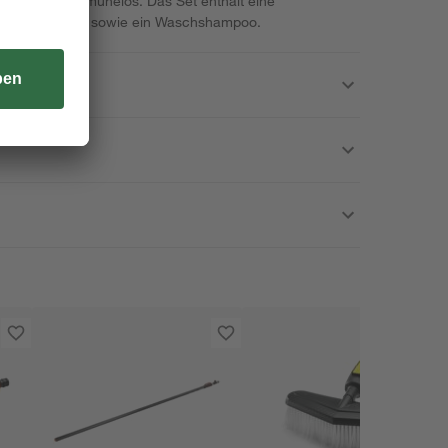
iche Stellen mühelos. Das Set enthält eine
uminium (90 cm) sowie ein Waschshampoo.