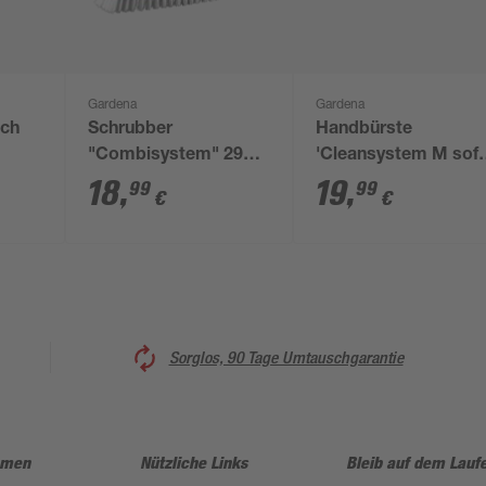
Gardena
Gardena
ich
Schrubber
Handbürste
"Combisystem" 29
'Cleansystem M soft
cm
mit
18
,
19
,
99
99
€
€
Schlauchanschluss 
x 10,8 x 8,4 cm
Sorglos, 90 Tage Umtauschgarantie
hmen
Nützliche Links
Bleib auf dem Lauf