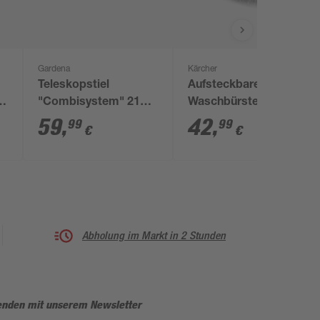
Gardena
Kärcher
Teleskopstiel
Aufsteckbare
'
"Combisystem" 210 -
Waschbürste
390 cm
59
,
42
,
99
99
€
€
32
Abholung im Markt in 2 Stunden
enden mit unserem Newsletter