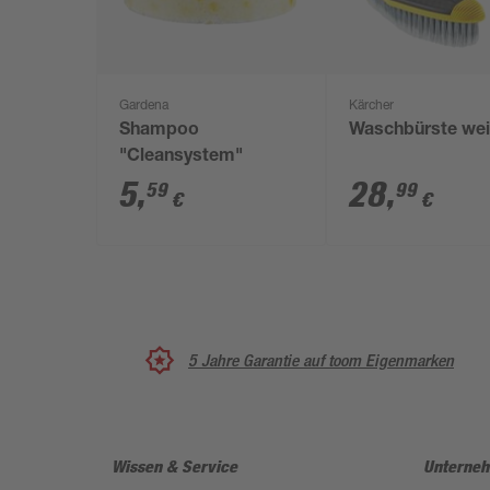
Gardena
Kärcher
Shampoo
Waschbürste we
"Cleansystem"
5
,
28
,
59
99
€
€
5 Jahre Garantie auf toom Eigenmarken
Wissen & Service
Unterne