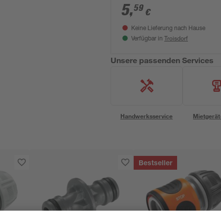
5
,
59
€
Keine Lieferung nach Hause
Troisdorf
Verfügbar in
Unsere passenden Services
Handwerksservice
Mietgerät
Bestseller