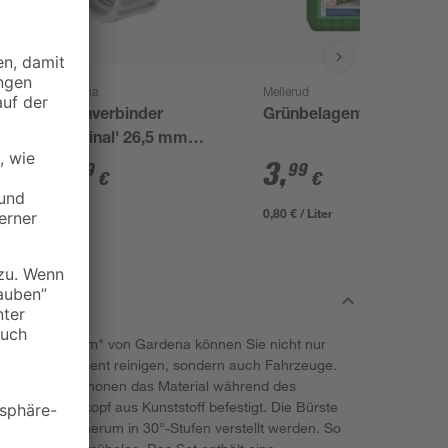
Gardena
Mellerud
Hahnverbinder
Grünbelagentferner 5 l
'Original' 26,5 mm
(3/4") grau
3
,
3
,
19
99
€
€
0,80 € / Liter
ts "Clean-System" von Gardena können Sie nicht nur
bereich effizient reinigen, sondern auch Fahrzeuge.
rmischung schonen das Material während des
r am Gerätekopf aus Kunststoff befestigt. Die Bürste
und kann rundherum in 30°-Stufen verstellt werden. So