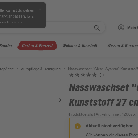
✕
ier kannst du deinen
, falls
Markt anpassen
r nicht stimmt.
Mein 
Sanitär
Garten & Freizeit
Wohnen & Haushalt
Wissen & Servic
topflege
/
Autopflege & -reinigung
/
Nasswaschset "Clean-System" Kunststoff
(1)
Nasswaschset "
Kunststoff 27 c
Produktdetails
| Artikelnummer
:
4206257
Aktuell nicht verfügbar
Wir können dir dieses Produ