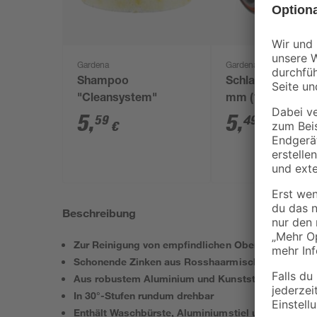
Gardena
Gardena
Shampoo
Schlauchverbind
"Cleansystem"
mm (1/2)
5
,
5
,
59
49
€
€
Beschreibung
Zur Reinigung von empfindlichen Oberflächen und
Schonende Zinken aus Rosshaarmischung
Aus robustem Aluminium und Kunststoff gefertigt
In 30°-Stufen rundum drehbar
Enthält Waschbürste, Aluminiumstiel und Shampo