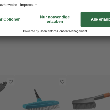
erreichen Sie auch schwer zugängl
Waschbürste, einen Stiel aus Al