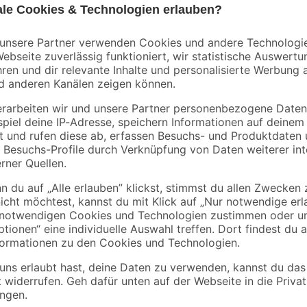
Gardena
Gardena
er 13
Steckkupplung 13
Schlauchverbinder
mm (1/2")
mit Wasserstopp 13
mm (1/2")
3
,
6
,
29
99
€
€
Mithilfe des dreiteiligen Waschse
 Autos
empfindliche Oberflächen im Außen
Die weichen Borsten aus Rosshaa
Reinigungsvorgangs und sind siche
hat eine Arbeitsbreite von 27 cm 
o