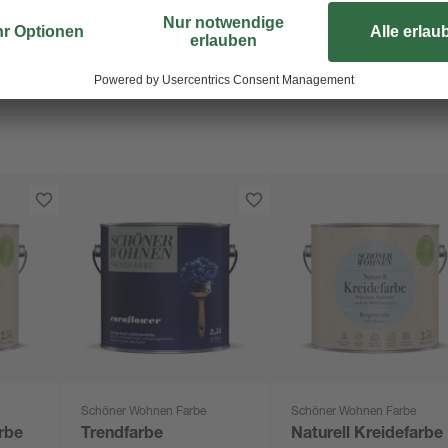
Schöner Wohnen Farbe
Schöner Wohnen Farbe
arbe
Trendfarbe
Naturell Kreidefarbe