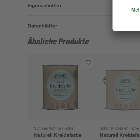
Eigenschaften
Datenblätter
Ähnliche Produkte
Schöner Wohnen Farbe
Schöner Wohnen Farbe
Naturell Kreidefarbe
Naturell Kreidef