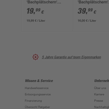
'Bachplätschern'
'Bachplätschern'
hellblau matt 1 l
hellblau matt 2,5 
19
,
39
,
99
99
€
€
19,99 € / Liter
16,00 € / Liter
5 Jahre Garantie auf toom Eigenmarken
Wissen & Service
Unterne
Handwerksservice
Über uns
Entsorgungsservice
Karriere
Finanzierung
Presse
Übersicht Ratgeber
Nachhaltigk