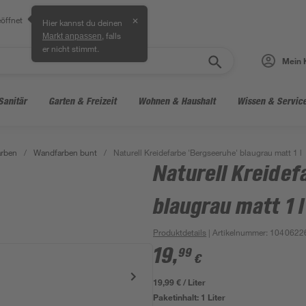
öffnet
✕
Hier kannst du deinen
, falls
Markt anpassen
er nicht stimmt.
Mein 
Sanitär
Garten & Freizeit
Wohnen & Haushalt
Wissen & Servic
arben
/
Wandfarben bunt
/
Naturell Kreidefarbe 'Bergseeruhe' blaugrau matt 1 l
Naturell Kreidef
blaugrau matt 1 l
Produktdetails
| Artikelnummer
:
1040622
19
,
99
€
19,99 € / Liter
Paketinhalt:
1 Liter