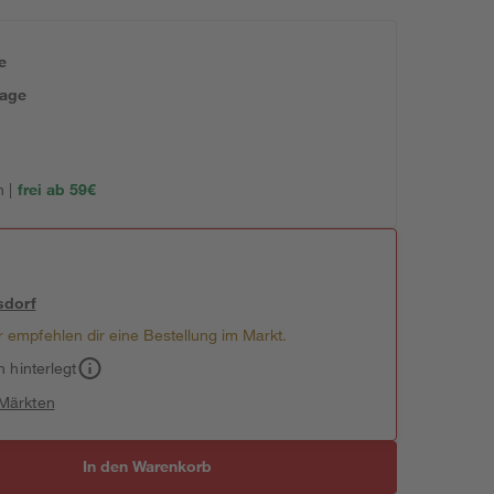
e
tage
 |
frei ab 59€
sdorf
 empfehlen dir eine Bestellung im Markt.
h hinterlegt
 Märkten
In den Warenkorb