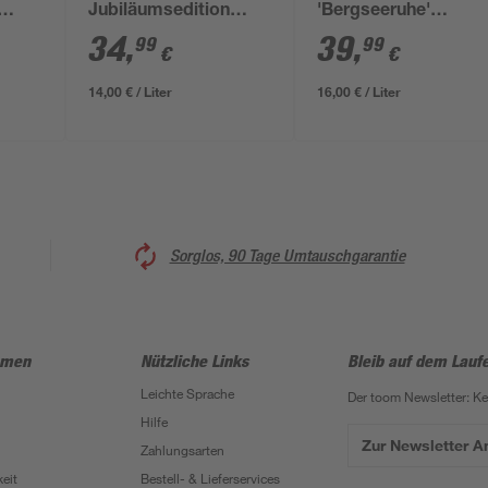
Jubiläumsedition
'Bergseeruhe'
l
'Cornflower' blau
blaugrau matt 2,5 l
34
,
39
,
99
99
€
€
matt 2,5 l
14,00 € / Liter
16,00 € / Liter
Sorglos, 90 Tage Umtauschgarantie
hmen
Nützliche Links
Bleib auf dem Lauf
Leichte Sprache
Der toom Newsletter: K
Hilfe
Zur Newsletter 
Zahlungsarten
eit
Bestell- & Lieferservices