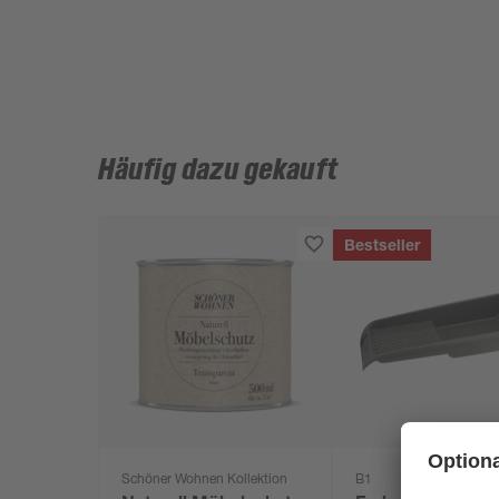
Häufig dazu gekauft
Bestseller
Schöner Wohnen Kollektion
B1