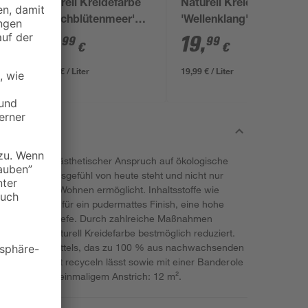
a
Naturell Kreidefarbe
Naturell Kreidefarbe
'Kirschblütenmeer'
'Wellenklang'
rosa matt 1 l
dunkelblau matt 1 l
19
,
19
,
99
99
€
€
19,99 € / Liter
19,99 € / Liter
defarbe trifft ästhetischer Anspruch auf ökologische
 für das Lebensgefühl von heute steht und nicht nur
schonendes Wohnen ermöglicht. Inhaltsstoffe wie
mente sorgen für ein pudermattes Finish, eine hohe
druckende Farbtiefe. Durch zahlreiche Maßnahmen
onen der Naturell Kreidefarbe bestmöglich reduziert.
 eines Bindemittels, das zu 100 % aus nachwachsenden
e sich sehr gut recyceln lässt sowie mit einer Banderole
Reichweite bei einmaligem Anstrich: 12 m².