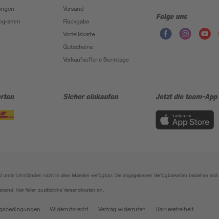
ungen
Versand
Folge uns
Programm
Rückgabe
Vorteilskarte
Gutscheine
Verkaufsoffene Sonntage
rten
Sicher einkaufen
Jetzt die toom-App
sind unter Umständen nicht in allen Märkten verfügbar. Die angegebenen Verfügbarkeiten beziehen s
ersand, hier fallen zusätzliche Versandkosten an.
gsbedingungen
Widerrufsrecht
Vertrag widerrufen
Barrierefreiheit