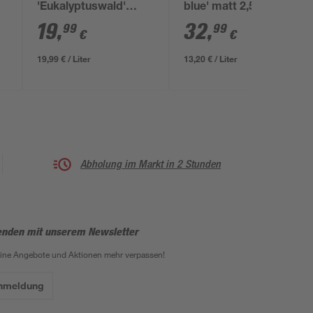
'Eukalyptuswald'
blue' matt 2,5 l
blaugrün matt 1 l
19
,
32
,
99
99
€
€
19,99 € / Liter
13,20 € / Liter
Abholung im Markt in 2 Stunden
enden mit unserem Newsletter
eine Angebote und Aktionen mehr verpassen!
Anmeldung