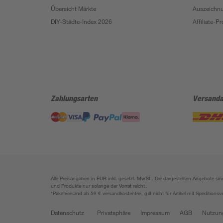
Übersicht Märkte
Auszeichn
DIY-Städte-Index 2026
Affiliate-
Zahlungsarten
Versanda
Alle Preisangaben in EUR inkl. gesetzl. MwSt.. Die dargestellten Angebote 
und Produkte nur solange der Vorrat reicht.
*Paketversand ab 59 € versandkostenfrei, gilt nicht für Artikel mit Speditionsv
Datenschutz
Privatsphäre
Impressum
AGB
Nutzun