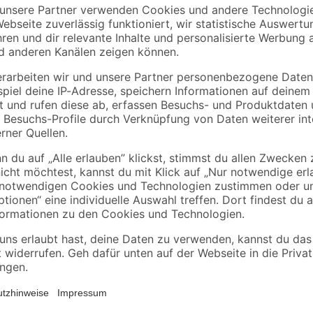
stoff
Abdeckplane
Farbwanne mit Skal
Polyethylen
26 x 32 cm
transparent 4 x 5 m
0
,
3
,
06
79
€
€
/ m²
1,29 € / Pack
Mit 'Schöner Wohnen' Naturell Krei
Verantwortung. Eine Farbserie die
tigen Pigmenten
schönes sondern auch ressourcen
Kreide, Porzellanerde und Farbpig
gnet
Farbtonstabilität und eine beein
el zertifiziert
werden die anfallenden CO2-Emissi
Beispielsweise durch den Einsatz
Rohstoffen besteht*, eine Dose, di
aus FSC-zertifiziertem Altpapier. 