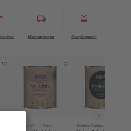
eservice
Miettransporter
Energie sparen
Schöner Wohnen Farbe
Schöner Wohnen Farbe