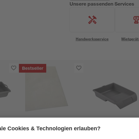
Unsere passenden Services
Handwerksservice
Mietgerät
Bestseller
B1
toom