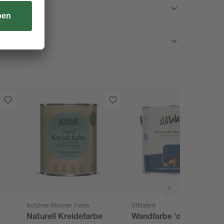
Schöner Wohnen Farbe
Stiltalent
Naturell Kreidefarbe
Wandfarbe 'ocean