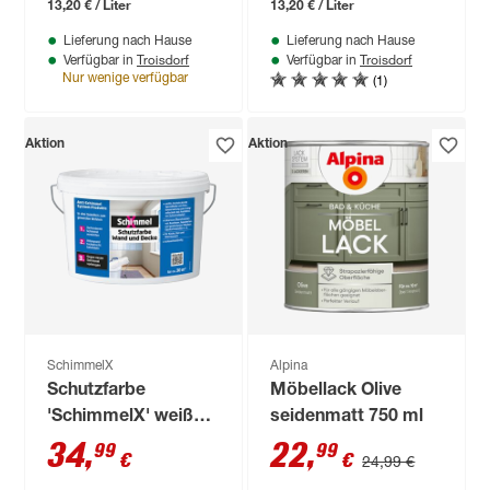
13,20 € / Liter
13,20 € / Liter
Lieferung nach Hause
Lieferung nach Hause
Troisdorf
Troisdorf
Verfügbar in
Verfügbar in
(1)
Nur wenige verfügbar
Aktion
Aktion
SchimmelX
Alpina
Schutzfarbe
Möbellack Olive
'SchimmelX' weiß
seidenmatt 750 ml
für Wand und Decke
34
,
22
,
99
99
€
€
24,99 €
5 l