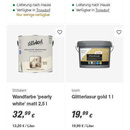
Lieferung nach Hause
Lieferung nach Hause
Troisdorf
Troisdorf
Verfügbar in
Verfügbar in
Nur wenige verfügbar
Stiltalent
toom
Wandfarbe 'pearly
Glitterlasur gold 1 l
white' matt 2,5 l
32
,
19
,
99
99
€
€
13,20 € / Liter
19,99 € / Liter