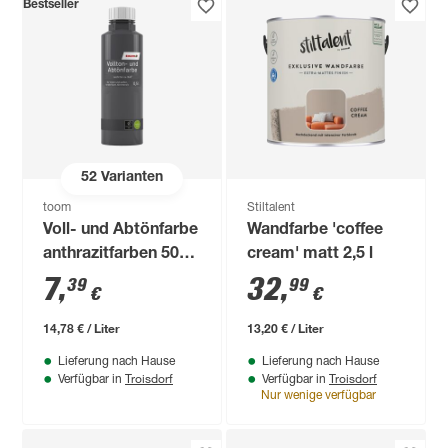
Bestseller
52
Varianten
toom
Stiltalent
Voll- und Abtönfarbe
Wandfarbe 'coffee
anthrazitfarben 500
cream' matt 2,5 l
ml
7
,
32
,
39
99
€
€
14,78 € / Liter
13,20 € / Liter
Lieferung nach Hause
Lieferung nach Hause
Troisdorf
Troisdorf
Verfügbar in
Verfügbar in
Nur wenige verfügbar