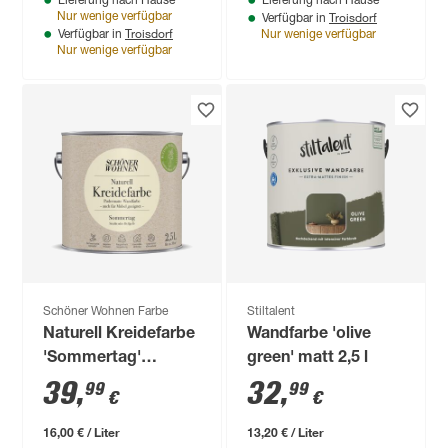
Lieferung nach Hause
Lieferung nach Hause
Troisdorf
Nur wenige verfügbar
Verfügbar in
Troisdorf
Verfügbar in
Nur wenige verfügbar
Nur wenige verfügbar
Schöner Wohnen Farbe
Stiltalent
Naturell Kreidefarbe
Wandfarbe 'olive
'Sommertag'
green' matt 2,5 l
hellgelb matt 2,5 l
39
,
32
,
99
99
€
€
16,00 € / Liter
13,20 € / Liter