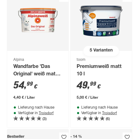
5
Varianten
Alpina
toom
Wandfarbe 'Das
Premiumweiß matt
Original' weiß matt
10 l
12,5 l
54
,
49
,
99
99
€
€
4,40 € / Liter
5,00 € / Liter
Lieferung nach Hause
Lieferung nach Hause
Troisdorf
Troisdorf
Verfügbar in
Verfügbar in
(3)
(6)
Bestseller
- 14 %