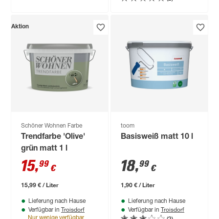
Aktion
Schöner Wohnen Farbe
toom
Trendfarbe 'Olive'
Basisweiß matt 10 l
grün matt 1 l
15
,
18
,
99
99
€
€
15,99 € / Liter
1,90 € / Liter
Lieferung nach Hause
Lieferung nach Hause
Troisdorf
Troisdorf
Verfügbar in
Verfügbar in
(2)
Nur wenige verfügbar