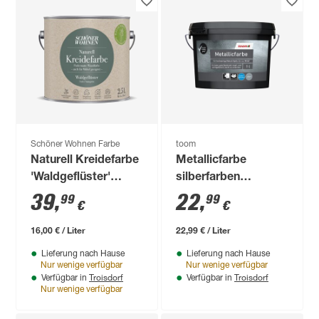
Schöner Wohnen Farbe
toom
Naturell Kreidefarbe
Metallicfarbe
'Waldgeflüster'
silberfarben
dunkelgrün matt 2,5
seidenglänzend 1 l
39
,
22
,
99
99
€
€
l
16,00 € / Liter
22,99 € / Liter
Lieferung nach Hause
Lieferung nach Hause
Nur wenige verfügbar
Nur wenige verfügbar
Troisdorf
Troisdorf
Verfügbar in
Verfügbar in
Nur wenige verfügbar