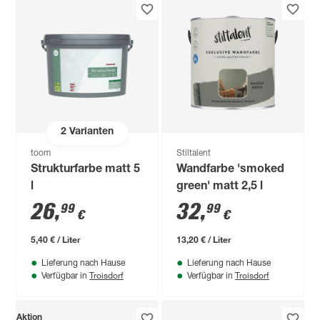
2
Varianten
toom
Stiltalent
Strukturfarbe matt 5
Wandfarbe 'smoked
l
green' matt 2,5 l
26
,
32
,
99
99
€
€
5,40 € / Liter
13,20 € / Liter
Lieferung nach Hause
Lieferung nach Hause
Troisdorf
Troisdorf
Verfügbar in
Verfügbar in
Aktion