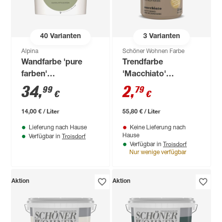
40
Varianten
3
Varianten
Alpina
Schöner Wohnen Farbe
Wandfarbe 'pure
Trendfarbe
farben'
'Macchiato'
eukalyptusgrün matt
kaffeefarben matt 50
34
,
2
,
99
79
€
€
2,5 l
ml
14,00 € / Liter
55,80 € / Liter
Lieferung nach Hause
Keine Lieferung nach
Troisdorf
Hause
Verfügbar in
Troisdorf
Verfügbar in
Nur wenige verfügbar
Aktion
Aktion