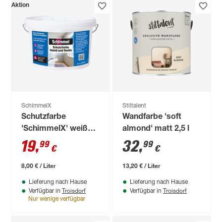
Aktion
SchimmelX
Stiltalent
Schutzfarbe
Wandfarbe 'soft
'SchimmelX' weiß
almond' matt 2,5 l
für Wand und Decke
19
,
32
,
99
99
€
€
2,5 l
8,00 € / Liter
13,20 € / Liter
Lieferung nach Hause
Lieferung nach Hause
Troisdorf
Troisdorf
Verfügbar in
Verfügbar in
Nur wenige verfügbar