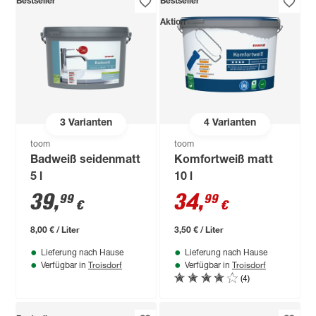
Bestseller
Bestseller
Aktion
3
Varianten
4
Varianten
toom
toom
Badweiß seidenmatt
Komfortweiß matt
5 l
10 l
39
,
34
,
99
99
€
€
8,00 € / Liter
3,50 € / Liter
Lieferung nach Hause
Lieferung nach Hause
Troisdorf
Troisdorf
Verfügbar in
Verfügbar in
(4)