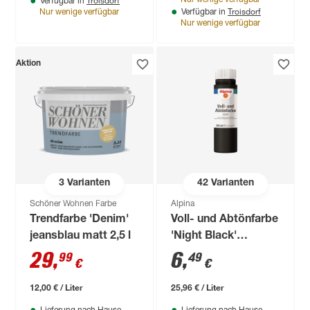
Verfügbar in
Troisdorf
Nur wenige verfügbar
Verfügbar in
Nur wenige verfügbar
Aktion
3
Varianten
42
Varianten
Schöner Wohnen Farbe
Alpina
Trendfarbe 'Denim'
Voll- und Abtönfarbe
jeansblau matt 2,5 l
'Night Black'
schwarz 250 ml
29
,
6
,
99
49
€
€
12,00 € / Liter
25,96 € / Liter