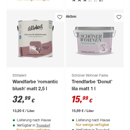
Aktion
Stiltalent
Schöner Wohnen Farbe
Wandfarbe 'romantic
Trendfarbe 'Donut'
blush' matt 2,5 l
lila matt 1 l
32
,
15
,
99
99
€
€
13,20 € / Liter
15,99 € / Liter
Lieferung nach Hause
Lieferung nach Hause
Troisdorf
Nur wenige verfügbar
Verfügbar in
Troisdorf