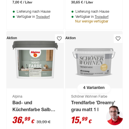
7,00 € / Liter
30,65 € / Liter
Lieferung nach Hause
Lieferung nach Hause
Troisdorf
Troisdorf
Verfügbar in
Verfügbar in
Nur wenige verfügbar
Aktion
Aktion
4
Varianten
Alpina
Schöner Wohnen Farbe
Bad- und
Trendfarbe 'Dreamy'
Küchenfarbe Salbei
grau matt 1 l
2,5 l
36
,
15
,
99
99
€
€
39,99 €