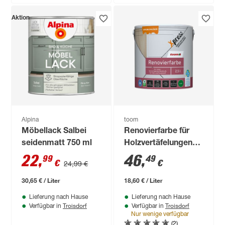
Aktion
Alpina
toom
Möbellack Salbei
Renovierfarbe für
seidenmatt 750 ml
Holzvertäfelungen
weiß matt 2,5 l
22
,
46
,
99
49
€
€
24,99 €
30,65 € / Liter
18,60 € / Liter
Lieferung nach Hause
Lieferung nach Hause
Troisdorf
Troisdorf
Verfügbar in
Verfügbar in
Nur wenige verfügbar
(2)