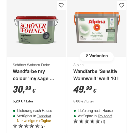
2
Varianten
Schöner Wohnen Farbe
Alpina
Wandfarbe my
Wandfarbe 'Sensitiv
colour 'my sage'
Wohnweiß' weiß 10 l
grün matt 5 l
30
,
49
,
99
99
€
€
6,20 € / Liter
5,00 € / Liter
Lieferung nach Hause
Lieferung nach Hause
Troisdorf
Troisdorf
Verfügbar in
Verfügbar in
(1)
Nur wenige verfügbar
(2)