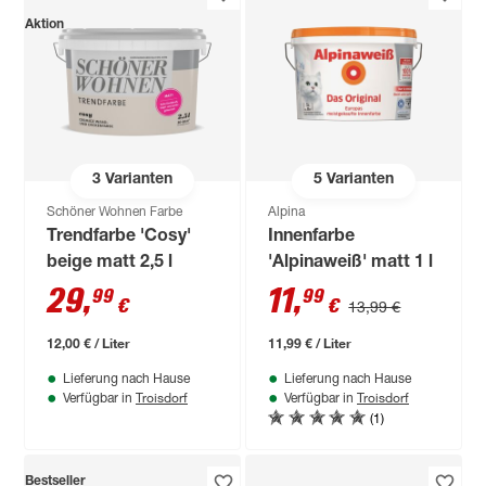
Aktion
3
Varianten
5
Varianten
Schöner Wohnen Farbe
Alpina
Trendfarbe 'Cosy'
Innenfarbe
beige matt 2,5 l
'Alpinaweiß' matt 1 l
29
,
11
,
99
99
€
€
13,99 €
12,00 € / Liter
11,99 € / Liter
Lieferung nach Hause
Lieferung nach Hause
Troisdorf
Troisdorf
Verfügbar in
Verfügbar in
(1)
Bestseller