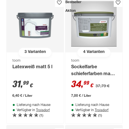
Bestseller
Aktion
3
Varianten
4
Varianten
toom
toom
Latexweiß matt 5 l
Sockelfarbe
schieferfarben matt
5 l
31
,
34
,
99
99
€
€
37,79 €
6,40 € / Liter
7,00 € / Liter
Lieferung nach Hause
Lieferung nach Hause
Troisdorf
Troisdorf
Verfügbar in
Verfügbar in
(1)
(1)