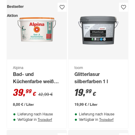
Bestseller
Aktion
Alpina
toom
Bad- und
Glitterlasur
Küchenfarbe weiß
silberfarben 1 l
matt 5 l
39
,
19
,
99
99
€
€
42,99 €
8,00 € / Liter
19,99 € / Liter
Lieferung nach Hause
Lieferung nach Hause
Troisdorf
Troisdorf
Verfügbar in
Verfügbar in