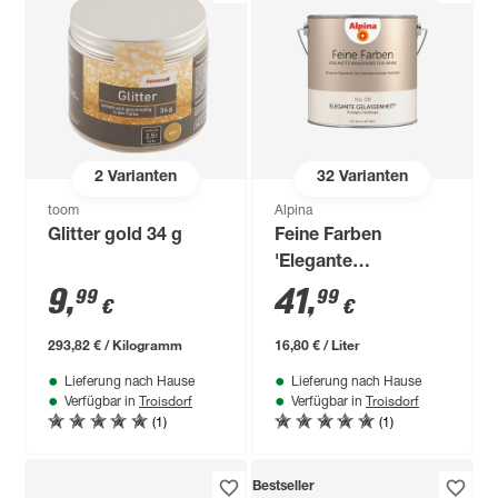
2
Varianten
32
Varianten
toom
Alpina
Glitter gold 34 g
Feine Farben
'Elegante
Gelassenheit'
9
,
41
,
99
99
€
€
hellbeige matt 2,5 l
293,82 € / Kilogramm
16,80 € / Liter
Lieferung nach Hause
Lieferung nach Hause
Troisdorf
Troisdorf
Verfügbar in
Verfügbar in
(1)
(1)
Bestseller