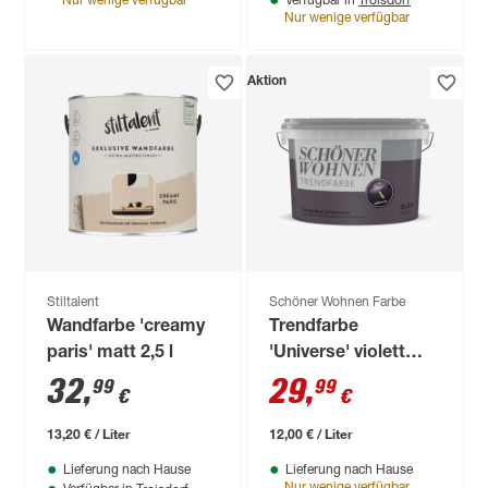
Nur wenige verfügbar
Verfügbar in
Nur wenige verfügbar
Aktion
Stiltalent
Schöner Wohnen Farbe
Wandfarbe 'creamy
Trendfarbe
paris' matt 2,5 l
'Universe' violett
matt 2,5 l
32
,
29
,
99
99
€
€
13,20 € / Liter
12,00 € / Liter
Lieferung nach Hause
Lieferung nach Hause
Troisdorf
Nur wenige verfügbar