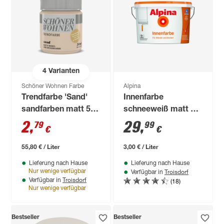
4
Varianten
Schöner Wohnen Farbe
Alpina
Trendfarbe 'Sand'
Innenfarbe
sandfarben matt 50
schneeweiß matt 10
ml
l
2
,
29
,
79
99
€
€
55,80 € / Liter
3,00 € / Liter
Lieferung nach Hause
Lieferung nach Hause
Troisdorf
Nur wenige verfügbar
Verfügbar in
Troisdorf
(18)
Verfügbar in
Nur wenige verfügbar
Bestseller
Bestseller