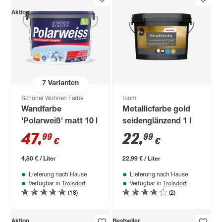
Aktion
7
Varianten
Schöner Wohnen Farbe
toom
Wandfarbe
Metallicfarbe gold
'Polarweiß' matt 10 l
seidenglänzend 1 l
47
,
22
,
99
99
€
€
4,80 € / Liter
22,99 € / Liter
Lieferung nach Hause
Lieferung nach Hause
Troisdorf
Troisdorf
Verfügbar in
Verfügbar in
(18)
(2)
Aktion
Bestseller