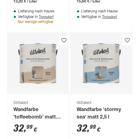
13,20 € / Liter
15,60 € / Liter
Lieferung nach Hause
Lieferung nach Hause
Troisdorf
Troisdorf
Verfügbar in
Verfügbar in
Nur wenige verfügbar
Stiltalent
Stiltalent
Wandfarbe
Wandfarbe 'stormy
'toffeebomb' matt
sea' matt 2,5 l
2,5 l
32
,
32
,
99
99
€
€