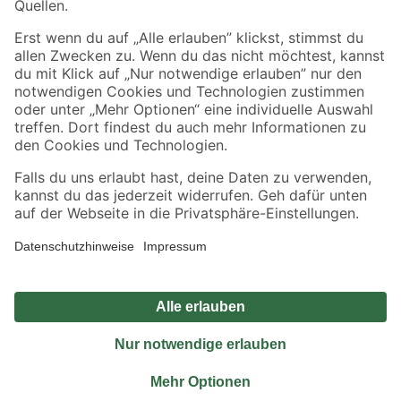
Sicher einkaufen
Jetzt die toom-App herunterladen
Alle Preisangaben in EUR inkl. gesetzl. MwSt.. Die dargestellten Angebote sind unter
Umständen nicht in allen Märkten verfügbar. Die angegebenen Verfügbarkeiten beziehen
sich auf den unter "Mein Markt" ausgewählten toom Baumarkt. Alle Angebote und
Produkte nur solange der Vorrat reicht.
*Paketversand ab 59 € versandkostenfrei, gilt nicht für Artikel mit Speditionsversand, hier
fallen zusätzliche Versandkosten an.
Datenschutz
Privatsphäre
Impressum
AGB
Nutzungsbedingungen
Widerrufsrecht
Vertrag widerrufen
Barrierefreiheit
© 2026 toom Baumarkt GmbH