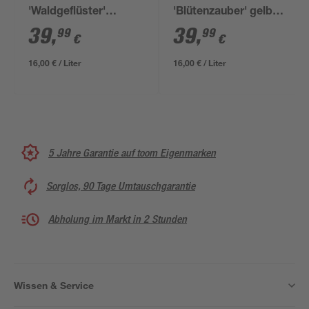
'Waldgeflüster'
'Blütenzauber' gelb
dunkelgrün matt 2,5 l
matt 2,5 l
39
,
39
,
99
99
€
€
16,00 € / Liter
16,00 € / Liter
5 Jahre Garantie auf toom Eigenmarken
Sorglos, 90 Tage Umtauschgarantie
Abholung im Markt in 2 Stunden
Wissen & Service