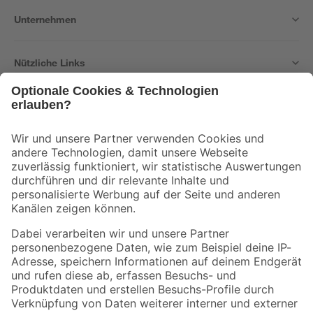
Unternehmen
Nützliche Links
Bleib auf dem Laufenden mit unserem Newsletter
Der toom Newsletter: Keine Angebote und Aktionen mehr verpassen!
Zur Newsletter Anmeldung
Folge uns
Zahlungsarten
Versandarten