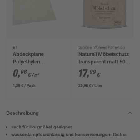
B1
Schöner Wohnen Kollektion
Abdeckplane
Naturell Möbelschutz
Polyethylen
transparent matt 500
transparent 4 x 5 m
ml
0
,
17
,
06
99
€
€
/ m²
1,29 € / Pack
35,98 € / Liter
Beschreibung
auch für Holzmöbel geeignet
wasserdampfdurchlässig und konservierungsmittelfrei