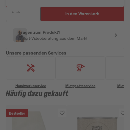
Anzahl:
In den Warenkorb
Fragen zum Produkt?
Sofort-Videoberatung aus dem Markt
Unsere passenden Services
Handwerksservice
Mietgeräteservice
Miettra
Häufig dazu gekauft
Bestseller