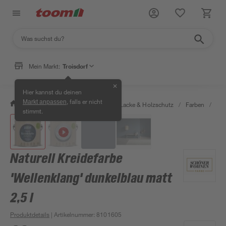
Mein Markt:
Troisdorf
✕
Hier kannst du deinen
, falls er nicht
Markt anpassen
/
Bauen & Renovieren
/
Farben, Lacke & Holzschutz
/
Farben
/
Spe
stimmt.
Naturell Kreidefarbe
'Wellenklang' dunkelblau matt
2,5 l
Produktdetails
| Artikelnummer
:
8101605