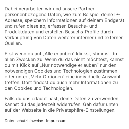
Zahlungsarten
Versandarten
Sicher einkaufen
Jetzt die toom-App herunterladen
Alle Preisangaben in EUR inkl. gesetzl. MwSt.. Die dargestellten Angebote sind unter
Umständen nicht in allen Märkten verfügbar. Die angegebenen Verfügbarkeiten beziehen
sich auf den unter "Mein Markt" ausgewählten toom Baumarkt. Alle Angebote und
Produkte nur solange der Vorrat reicht.
*Paketversand ab 59 € versandkostenfrei, gilt nicht für Artikel mit Speditionsversand, hier
fallen zusätzliche Versandkosten an.