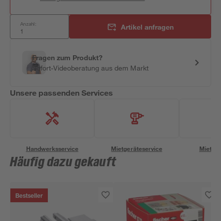
Anzahl:
Artikel anfragen
Fragen zum Produkt?
Sofort-Videoberatung aus dem Markt
Unsere passenden Services
Handwerksservice
Mietgeräteservice
Miettra
Häufig dazu gekauft
Bestseller