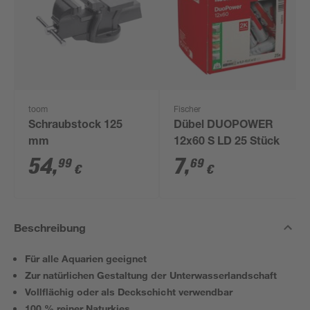
toom
Fischer
Schraubstock 125
Dübel DUOPOWER
mm
12x60 S LD 25 Stück
54
,
7
,
99
69
€
€
Beschreibung
Für alle Aquarien geeignet
Zur natürlichen Gestaltung der Unterwasserlandschaft
Vollflächig oder als Deckschicht verwendbar
100 % reiner Naturkies