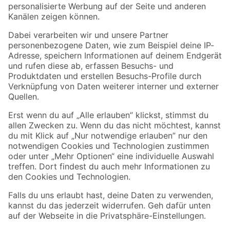
Folge uns
Zahlungsarten
Versandarten
Sicher einkaufen
Jetzt die toom-App herunterladen
Alle Preisangaben in EUR inkl. gesetzl. MwSt.. Die dargestellten Angebote sind unter
Umständen nicht in allen Märkten verfügbar. Die angegebenen Verfügbarkeiten beziehen
sich auf den unter "Mein Markt" ausgewählten toom Baumarkt. Alle Angebote und