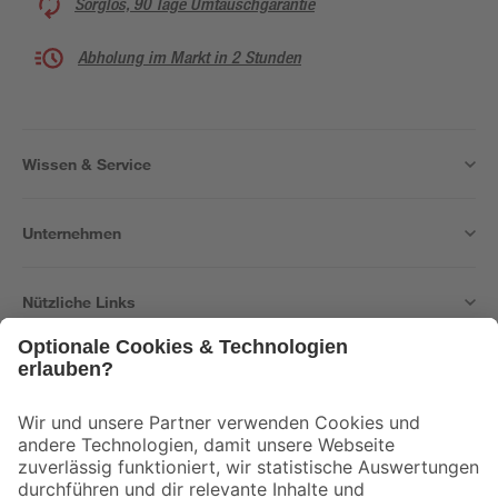
Sorglos, 90 Tage Umtauschgarantie
Abholung im Markt in 2 Stunden
Wissen & Service
Unternehmen
Nützliche Links
Bleib auf dem Laufenden mit unserem Newsletter
Der toom Newsletter: Keine Angebote und Aktionen mehr verpassen!
Zur Newsletter Anmeldung