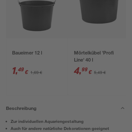
Baueimer 12 l
Mörtelkübel 'Profi
Line' 40 l
1
,
4
,
49
99
€
€
1,69 €
5,49 €
Beschreibung
Zur individuellen Aquariengestaltung
Auch für andere natürliche Dekorationen geeignet