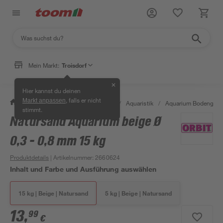
Mein Markt:
Troisdorf
✕
Hier kannst du deinen
, falls er nicht
Markt anpassen
/
Garten & Freizeit
/
Tierbedarf
/
Aquaristik
/
Aquarium Bodengrun
stimmt.
Natursand Aquarium beige Ø
0,3 - 0,8 mm 15 kg
Produktdetails
| Artikelnummer
:
2660624
Inhalt und Farbe und Ausführung auswählen
15 kg | Beige | Natursand
5 kg | Beige | Natursand
13
,
99
€