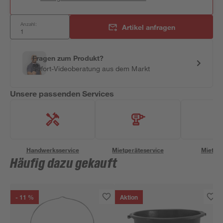
Anzahl:
Artikel anfragen
Fragen zum Produkt?
Sofort-Videoberatung aus dem Markt
Unsere passenden Services
Handwerksservice
Mietgeräteservice
Miettra
Häufig dazu gekauft
- 11 %
Aktion