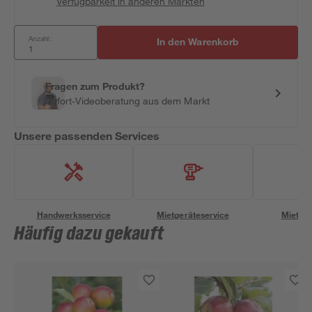
Verfügbarkeit in anderen Märkten
Anzahl:
In den Warenkorb
Fragen zum Produkt?
Sofort-Videoberatung aus dem Markt
Unsere passenden Services
Handwerksservice
Mietgeräteservice
Miettra
Häufig dazu gekauft