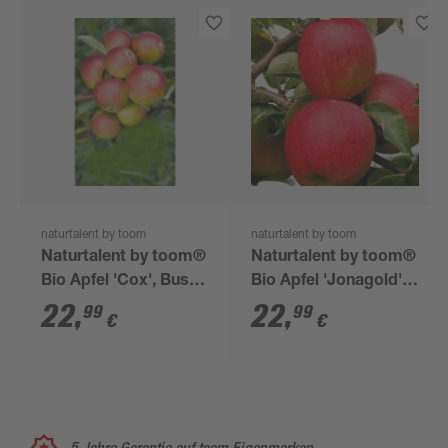
naturtalent by toom
naturtalent by toom
Naturtalent by toom®
Naturtalent by toom®
Bio Apfel 'Cox', Busch
Bio Apfel 'Jonagold',
26 cm Topf
Busch 25 cm Topf
22
,
22
,
99
99
€
€
5 Jahre Garantie auf toom Eigenmarken