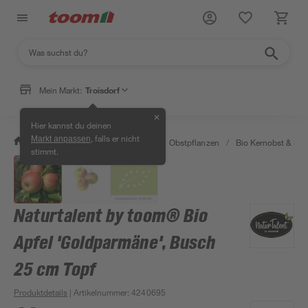
Mein Markt:
Troisdorf
✕
Hier kannst du deinen
, falls er nicht
Markt anpassen
/
Garten & Freizeit
/
Pflanzen
/
Obstpflanzen
/
Bio Kernobst & Ste
stimmt.
Naturtalent by toom® Bio
Apfel 'Goldparmäne', Busch
25 cm Topf
Produktdetails
| Artikelnummer
:
4240695