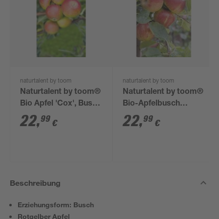
naturtalent by toom
naturtalent by toom
Naturtalent by toom®
Naturtalent by toom®
Bio Apfel 'Cox', Busch
Bio-Apfelbusch
26 cm Topf
'Boskoop' 25 cm Topf
22
,
22
,
99
99
€
€
Beschreibung
Erziehungsform: Busch
Rotgelber Apfel