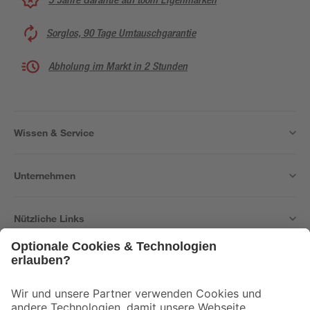
Sorglos, 90 Tage Umtauschgarantie
Abholung im Markt in 2 Stunden
Wissen & Service
Unternehmen
Nützliche Links
Bleib auf dem Laufenden mit unserem Newsletter
Der toom Newsletter: Keine Angebote und Aktionen mehr verpassen!