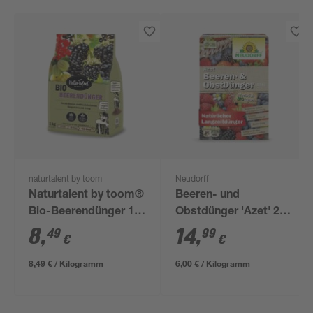
naturtalent by toom
Neudorff
Naturtalent by toom®
Beeren- und
Bio-Beerendünger 1
Obstdünger 'Azet' 2,5
kg
kg
8
,
14
,
49
99
€
€
8,49 € / Kilogramm
6,00 € / Kilogramm