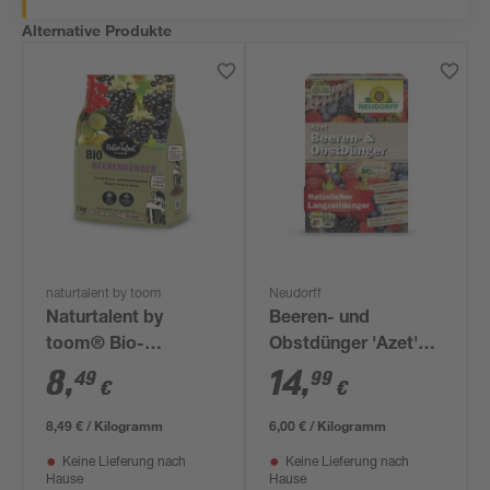
Alternative Produkte
naturtalent by toom
Neudorff
Naturtalent by
Beeren- und
toom® Bio-
Obstdünger 'Azet'
Beerendünger 1 kg
2,5 kg
8
,
14
,
49
99
€
€
8,49 € / Kilogramm
6,00 € / Kilogramm
Keine Lieferung nach
Keine Lieferung nach
Hause
Hause