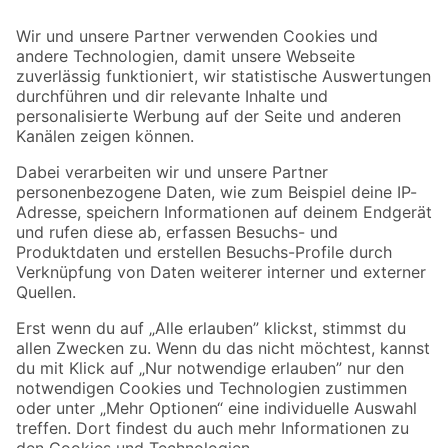
Bleib auf dem Laufenden mit unserem Newsletter
Der toom Newsletter: Keine Angebote und Aktionen mehr verpassen!
Zur Newsletter Anmeldung
Folge uns
Zahlungsarten
Versandarten
Sicher einkaufen
Jetzt die toom-App herunterladen