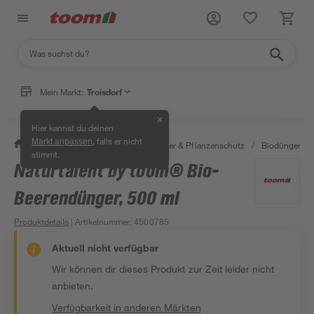
Mein Markt:
Troisdorf
✕
Hier kannst du deinen
, falls er nicht
Markt anpassen
/
Garten & Freizeit
/
Erden, Dünger & Pflanzenschutz
/
Biodünger
/
stimmt.
Naturtalent by toom® Bio-
Beerendünger, 500 ml
Produktdetails
| Artikelnummer
:
4500785
Aktuell nicht verfügbar
Wir können dir dieses Produkt zur Zeit leider nicht
anbieten.
Verfügbarkeit in anderen Märkten