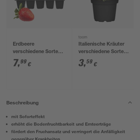
toom
Erdbeere
Italienische Kräuter
verschiedene Sorten
verschiedene Sorten
10er-Tray
14 cm Topf
7
,
3
,
99
59
€
€
Beschreibung
mit Soforteffekt
erhöht die Bodenfruchtbarkeit und Ernteerträge
fördert den Fruchansatz und verringert die Anfälligkeit
gegenüber Krankheiten