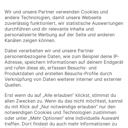
Bleib auf dem Laufenden mit unserem Newsletter
Der toom Newsletter: Keine Angebote und Aktionen mehr verpassen!
Zur Newsletter Anmeldung
Folge uns
Zahlungsarten
Versandarten
Sicher einkaufen
Jetzt die toom-App herunterladen