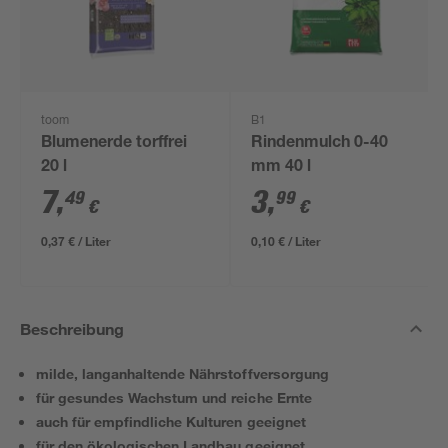
toom
B1
Blumenerde torffrei
Rindenmulch 0-40
20 l
mm 40 l
7
,
3
,
49
99
€
€
0,37 € / Liter
0,10 € / Liter
Beschreibung
milde, langanhaltende Nährstoffversorgung
für gesundes Wachstum und reiche Ernte
auch für empfindliche Kulturen geeignet
für den ökologischen Landbau geeignet