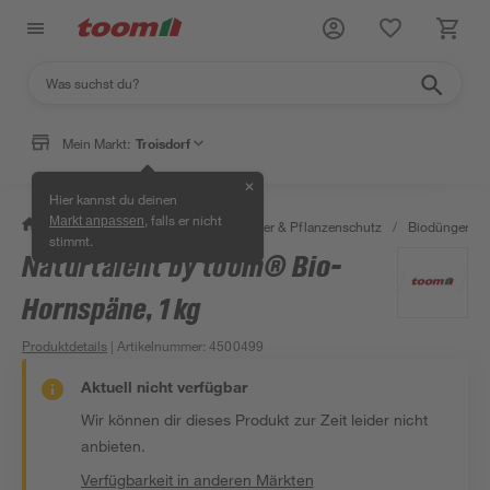
Mein Markt:
Troisdorf
✕
Hier kannst du deinen
, falls er nicht
Markt anpassen
/
Garten & Freizeit
/
Erden, Dünger & Pflanzenschutz
/
Biodünger
/
stimmt.
Naturtalent by toom® Bio-
Hornspäne, 1 kg
Produktdetails
| Artikelnummer
:
4500499
Aktuell nicht verfügbar
Wir können dir dieses Produkt zur Zeit leider nicht
anbieten.
Verfügbarkeit in anderen Märkten