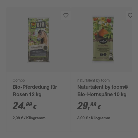
Compo
naturtalent by toom
Bio-Pferdedung für
Naturtalent by toom®
Rosen 12 kg
Bio-Hornspäne 10 kg
24
,
29
,
99
99
€
€
2,08 € / Kilogramm
3,00 € / Kilogramm