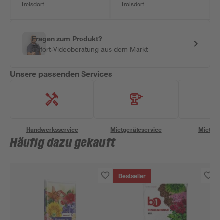
Troisdorf
Troisdorf
Fragen zum Produkt?
Sofort-Videoberatung aus dem Markt
Unsere passenden Services
Handwerksservice
Mietgeräteservice
Miettra
Häufig dazu gekauft
Bestseller