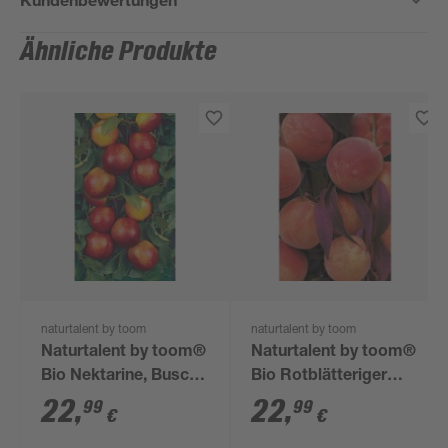
Ähnliche Produkte
naturtalent by toom
naturtalent by toom
Naturtalent by toom®
Naturtalent by toom®
Bio Nektarine, Busch
Bio Rotblätteriger
25 cm Topf
Pfirsich 'Rubi', Busch
22
,
22
,
99
99
€
€
25 cm Topf