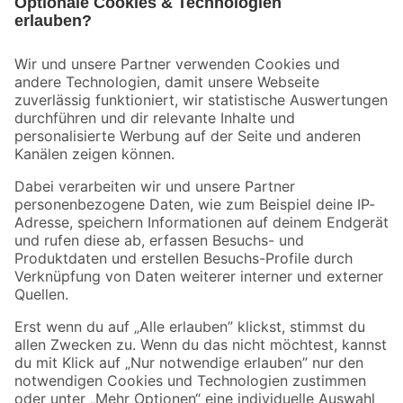
Bleib auf dem Laufenden mit unserem Newsletter
Der toom Newsletter: Keine Angebote und Aktionen mehr verpassen!
Zur Newsletter Anmeldung
Folge uns
Zahlungsarten
Versandarten
Sicher einkaufen
Jetzt die toom-App herunterladen