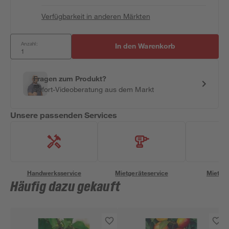
Verfügbarkeit in anderen Märkten
Anzahl:
In den Warenkorb
Fragen zum Produkt?
Sofort-Videoberatung aus dem Markt
Unsere passenden Services
Handwerksservice
Mietgeräteservice
Miettra
Häufig dazu gekauft