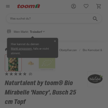
Mein Markt:
Troisdorf
✕
Hier kannst du deinen
, falls er nicht
Markt anpassen
/
Garten & Freizeit
/
Pflanzen
/
Obstpflanzen
/
Bio Kernobst & Ste
stimmt.
(2)
Naturtalent by toom® Bio
Mirabelle 'Nancy', Busch 25
cm Topf