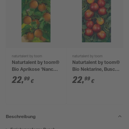
naturtalent by toom
naturtalent by toom
Naturtalent by toom®
Naturtalent by toom®
Bio Aprikose 'Nancy',
Bio Nektarine, Busch
Busch 25 cm Topf
25 cm Topf
22
,
22
,
99
99
€
€
Beschreibung