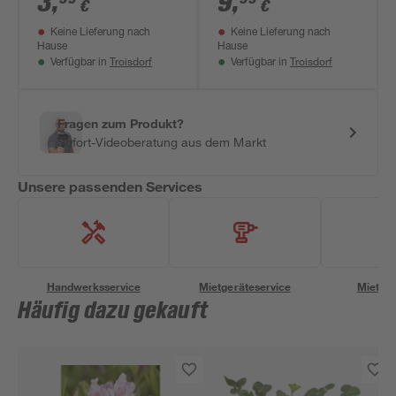
3
,
9
,
€
€
Keine Lieferung nach
Keine Lieferung nach
Hause
Hause
Troisdorf
Troisdorf
Verfügbar in
Verfügbar in
Fragen zum Produkt?
Sofort-Videoberatung aus dem Markt
Unsere passenden Services
Handwerksservice
Mietgeräteservice
Miettra
Häufig dazu gekauft