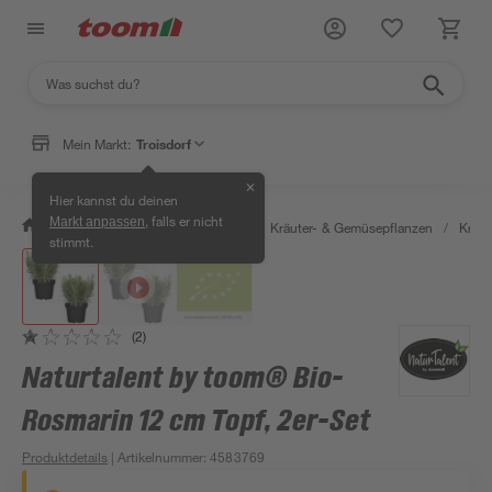
Mein Markt:
Troisdorf
✕
Hier kannst du deinen
, falls er nicht
Markt anpassen
/
Garten & Freizeit
/
Pflanzen
/
Kräuter- & Gemüsepflanzen
/
Kräut
stimmt.
(2)
Naturtalent by toom® Bio-
Rosmarin 12 cm Topf, 2er-Set
Produktdetails
| Artikelnummer
:
4583769