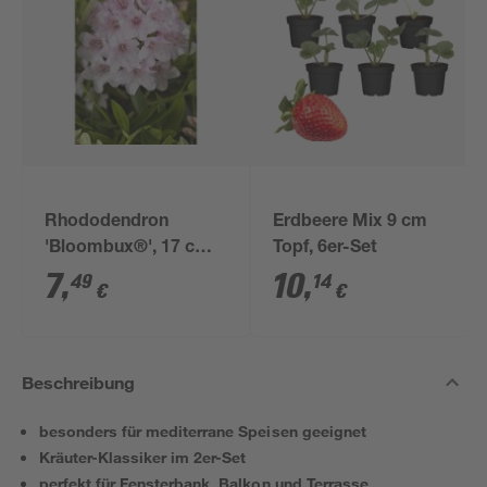
Rhododendron
Erdbeere Mix 9 cm
'Bloombux®', 17 cm
Topf, 6er-Set
Topf
7
,
10
,
49
14
€
€
Beschreibung
besonders für mediterrane Speisen geeignet
Kräuter-Klassiker im 2er-Set
perfekt für Fensterbank, Balkon und Terrasse