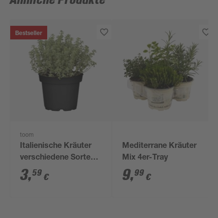
Ähnliche Produkte
Bestseller
toom
Italienische Kräuter
Mediterrane Kräuter
verschiedene Sorten
Mix 4er-Tray
14 cm Topf
3
,
9
,
59
99
€
€