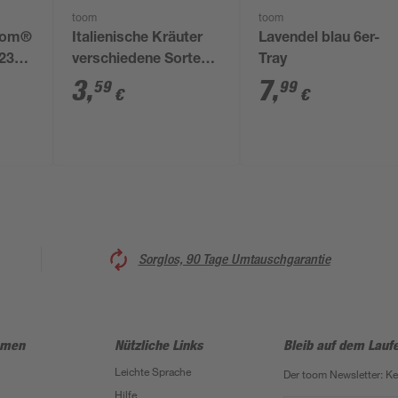
toom
toom
toom®
Italienische Kräuter
Lavendel blau 6er-
 23
verschiedene Sorten
Tray
14 cm Topf
3
,
7
,
59
99
€
€
Sorglos, 90 Tage Umtauschgarantie
hmen
Nützliche Links
Bleib auf dem Lauf
Leichte Sprache
Der toom Newsletter: K
Hilfe