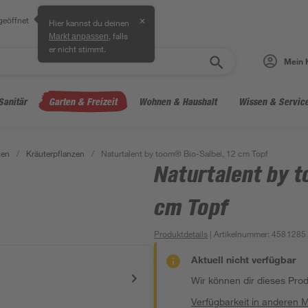
geöffnet
✕
Hier kannst du deinen
, falls
Markt anpassen
er nicht stimmt.
Mein 
Sanitär
Garten & Freizeit
Wohnen & Haushalt
Wissen & Servic
zen
/
Kräuterpflanzen
/
Naturtalent by toom® Bio-Salbei, 12 cm Topf
Naturtalent by t
cm Topf
Produktdetails
| Artikelnummer
:
4581285
Aktuell nicht verfügbar
Wir können dir dieses Produ
Verfügbarkeit in anderen 