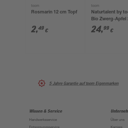
toom
toom
Rosmarin 12 cm Topf
Naturtalent by 
Bio Zwerg-Apfel
cm Topf
2
,
24
,
49
99
€
€
5 Jahre Garantie auf toom Eigenmarken
Wissen & Service
Unterne
Handwerksservice
Über uns
Entsorgungsservice
Karriere