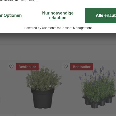
ieren. Deswegen ordern wir deine Pflanze erst nach der Bestellung di
en. So kannst du dich über eine frische und gesunde Pflanze freuen! Al
Bestseller
Bestseller