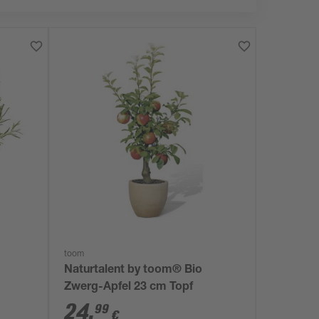
toom
Naturtalent by toom® Bio
Zwerg-Apfel 23 cm Topf
24
,
99
€