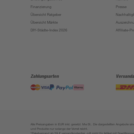
Finanzierung
Presse
Übersicht Ratgeber
Nachhaltigk
Übersicht Märkte
Auszeichn
DIY-Städte-Index 2026
Affiliate-
Zahlungsarten
Versanda
Alle Preisangaben in EUR inkl. gesetzl. MwSt.. Die dargestellten Angebote 
und Produkte nur solange der Vorrat reicht.
*Paketversand ab 59 € versandkostenfrei, gilt nicht für Artikel mit Speditionsv