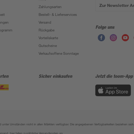
Zur Newsletter 
Zahlungsarten
eit
Bestell- & Lieferservices
ungen
Versand
Folge uns
Programm
Rückgabe
Vorteilskarte
Gutscheine
Verkaufsoffene Sonntage
rten
Sicher einkaufen
Jetzt die toom-App
sind unter Umständen nicht in allen Märkten verfügbar. Die angegebenen Verfügbarkeiten beziehen s
ersand, hier fallen zusätzliche Versandkosten an.