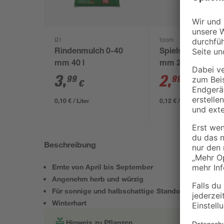
B1
toom
Rindenmulch 0-40
Spielsand beige 
mm 40 l
mm 25 kg
3
,
2
,
99
99
€
€
3,29 €
0,10 € / Liter
0,12 € / Kilogramm
Beschreibung
Ernte von April bis September
Angenehm herb und würzig
Für sonnige und halbschattige Standorte geeignet
Winterhart
Hinweis zu Pflanzen