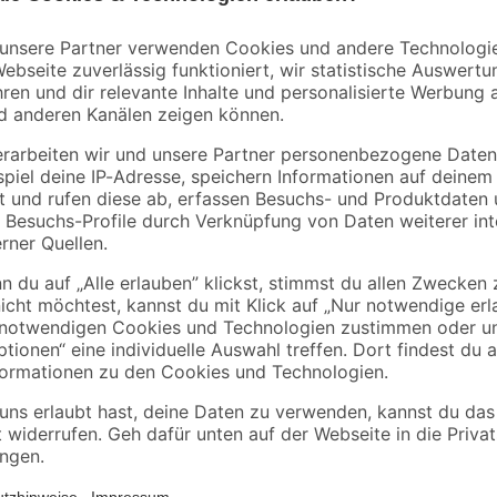
toom
0-2
Bio Eisenkraut, 9 cm
Schirmbambus 23 c
Topf, 3er-Set
Topf
14
,
25
,
99
99
€
€