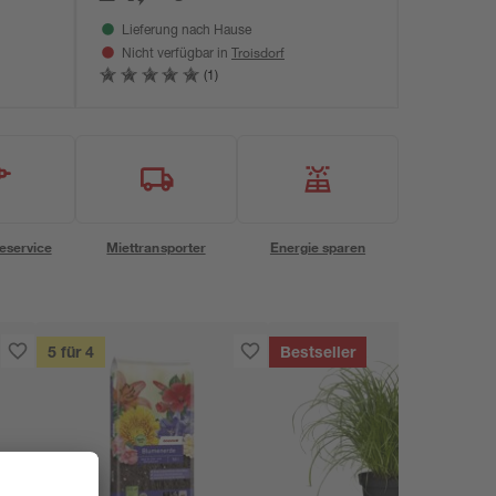
Lieferung nach Hause
Troisdorf
Nicht verfügbar in
(1)
eservice
Miettransporter
Energie sparen
5 für 4
Bestseller