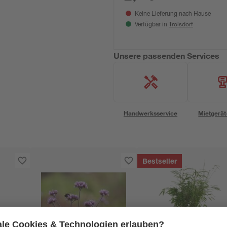
Keine Lieferung nach Hause
Troisdorf
Verfügbar in
Unsere passenden Services
Handwerksservice
Mietgerät
Bestseller