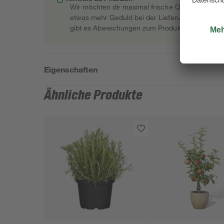
Wir möchten dir maximal frische Qualität garant
etwas mehr Geduld bei der Lieferung bitten müss
gibt es Abweichungen zum Produktfoto.
Eigenschaften
Ähnliche Produkte