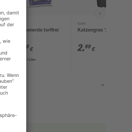
toom
toom
m
Blumenerde torffrei
Katzengras 'Zumula'
50 l
9
,
2
,
99
99
€
€
0,20 € / Liter