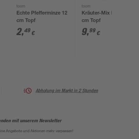
toom
toom
Echte Pfefferminze 12
Kräuter-Mix Busch 18
cm Topf
cm Topf
2
,
9
,
49
99
€
€
Abholung im Markt in 2 Stunden
enden mit unserem Newsletter
eine Angebote und Aktionen mehr verpassen!