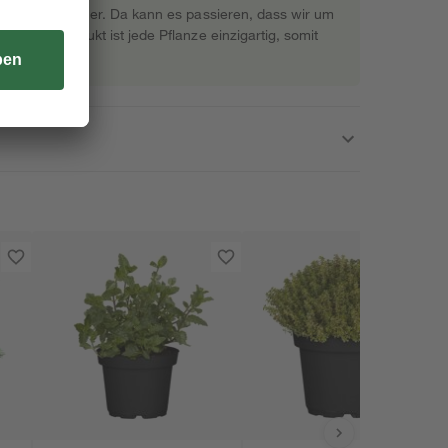
rekt beim Gärtner. Da kann es passieren, dass wir um
s Naturprodukt ist jede Pflanze einzigartig, somit