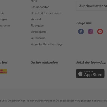
Hilfe
Zur Newsletter 
Zahlungsarten
eit
Bestell- & Lieferservices
ungen
Versand
Folge uns
Programm
Rückgabe
Vorteilskarte
Gutscheine
Verkaufsoffene Sonntage
rten
Sicher einkaufen
Jetzt die toom-App
sind unter Umständen nicht in allen Märkten verfügbar. Die angegebenen Verfügbarkeiten beziehen s