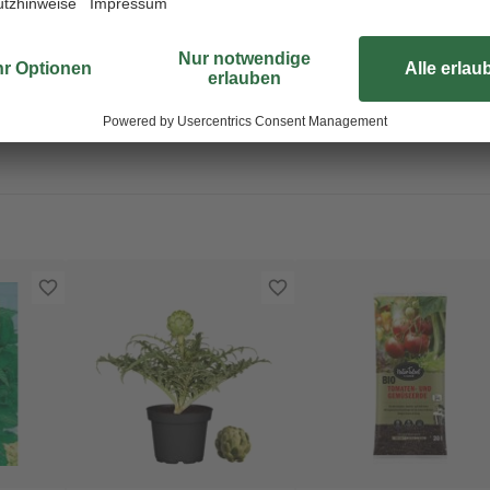
ieren. Deswegen ordern wir deine Pflanze erst nach der Bestellung di
en. So kannst du dich über eine frische und gesunde Pflanze freuen! Al