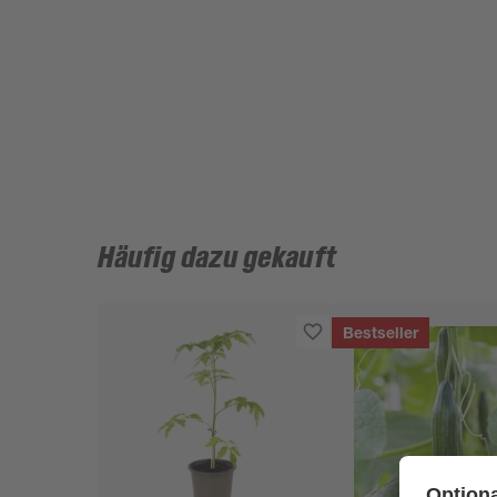
Häufig dazu gekauft
Bestseller