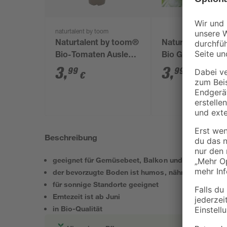
naturtalent by toom
Naturtalent by toom®
Naturtalent by 
Bio-Tomaten Auslese,
Bio Gurken
verschiedene Sorten
verschiedene Sor
3
,
3
,
99
99
€
€
13 cm Topf
13 cm Topf
Beschreibung
geeignet für Gemüsebeet, Balkon und Terrasse
der bevorzugte Boden ist humos, nährstoffreich
für sonnige Standorte geeignet
Erntezeit ist ab Juni
in Bio-Qualität