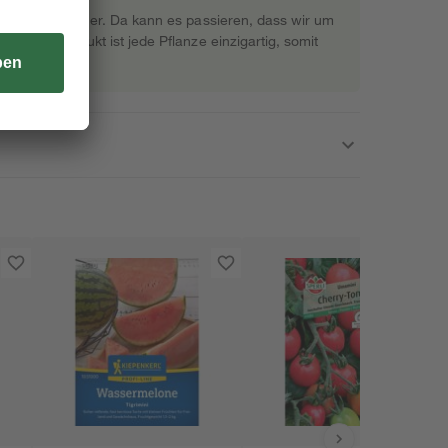
rekt beim Gärtner. Da kann es passieren, dass wir um
s Naturprodukt ist jede Pflanze einzigartig, somit