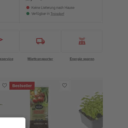
Keine Lieferung nach Hause
Troisdorf
Verfügbar in
eservice
Miettransporter
Energie sparen
Bestseller