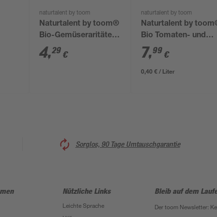
naturtalent by toom
naturtalent by toom
Naturtalent by toom®
Naturtalent by too
Bio-Gemüseraritäten
Bio Tomaten- und
verschiedene Sorten
Gemüseerde 20 l
4
,
7
,
29
99
€
€
12 cm Topf
0,40 € / Liter
Sorglos, 90 Tage Umtauschgarantie
hmen
Nützliche Links
Bleib auf dem Lauf
Leichte Sprache
Der toom Newsletter: K