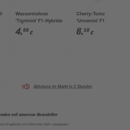
m®
Wassermelone
Cherry-Tomate
'Tigrimini' F1-Hybride
'Umamini' F1-Hybride
4
,
6
,
99
59
€
€
Abholung im Markt in 2 Stunden
enden mit unserem Newsletter
eine Angebote und Aktionen mehr verpassen!