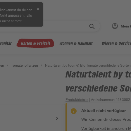
✕
ier kannst du deinen
, falls
Markt anpassen
r nicht stimmt.
Mein 
Sanitär
Garten & Freizeit
Wohnen & Haushalt
Wissen & Servic
zen
/
Tomatenpflanzen
/
Naturtalent by toom® Bio Tomate verschiedene Sorten
Naturtalent by 
verschiedene So
Produktdetails
| Artikelnummer
:
4583002
Aktuell nicht verfügbar
Wir können dir dieses Produ
Verfügbarkeit in anderen 