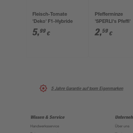
Fleisch-Tomate
Pfefferminze
'Deko' F1-Hybride
'SPERLI's Pfeffi'
5
,
2
,
99
59
€
€
5 Jahre Garantie auf toom Eigenmarken
Wissen & Service
Unterne
Handwerksservice
Über uns