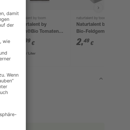
naturtalent by toom
naturtalent by toom
m®
Naturtalent by
Naturtalent by toom®
n
toom®Bio Tomaten-
Bio-Feldgemüse-Mix
und Gemüseerde 40l
6er-Schale
11
,
2
,
99
49
€
€
0,30 € / Liter