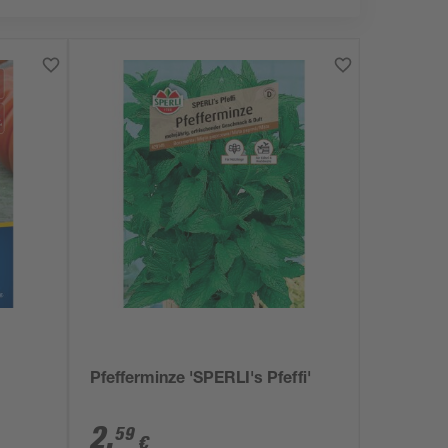
Pfefferminze 'SPERLI's Pfeffi'
2
,
59
€