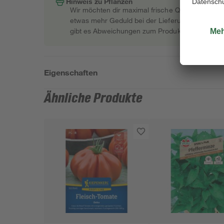
Hinweis zu Pflanzen
Wir möchten dir maximal frische Qualität garant
etwas mehr Geduld bei der Lieferung bitten müss
gibt es Abweichungen zum Produktfoto.
Eigenschaften
Ähnliche Produkte