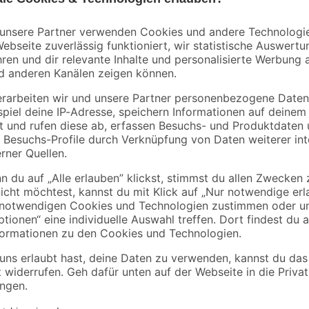
naturtalent by toom
naturtalent by toom
toom®
Naturtalent by toom®
Naturtalent by too
Bio-Mediterrane
Bio-Gemüseraritäte
ten,
Auslese,
verschiedene Sorten
3
,
4
,
99
29
€
€
verschiedene Sorten
12 cm Topf
13 cm Topf
, Kompost, Gemüseerde und Tomatenerde