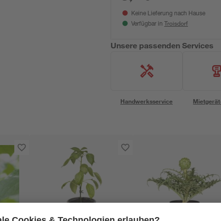
Keine Lieferung nach Hause
Troisdorf
Verfügbar in
Unsere passenden Services
Handwerksservice
Mietgerät