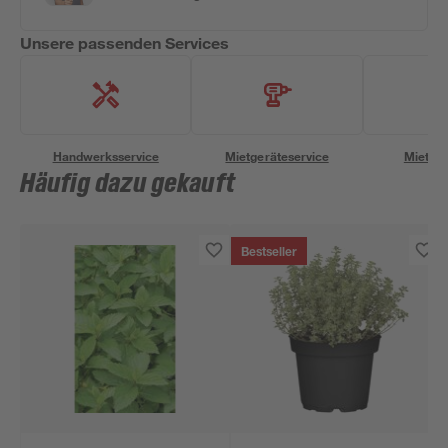
Unsere passenden Services
Handwerksservice
Mietgeräteservice
Miettra
Häufig dazu gekauft
Bestseller