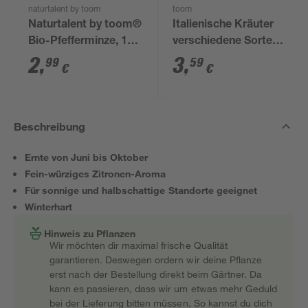
naturtalent by toom
toom
Naturtalent by toom®
Italienische Kräuter
Bio-Pfefferminze, 12
verschiedene Sorten
cm Topf
14 cm Topf
2
,
3
,
99
59
€
€
Beschreibung
Ernte von Juni bis Oktober
Fein-würziges Zitronen-Aroma
Für sonnige und halbschattige Standorte geeignet
Winterhart
Hinweis zu Pflanzen
Wir möchten dir maximal frische Qualität
garantieren. Deswegen ordern wir deine Pflanze
erst nach der Bestellung direkt beim Gärtner. Da
kann es passieren, dass wir um etwas mehr Geduld
bei der Lieferung bitten müssen. So kannst du dich