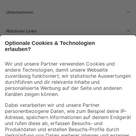
Unternehmen
Nützliche Links
Bleib auf dem Laufenden mit unserem Newsletter
Der toom Newsletter: Keine Angebote und Aktionen mehr verpassen!
Zur Newsletter Anmeldung
Folge uns
Zahlungsarten
Versandarten