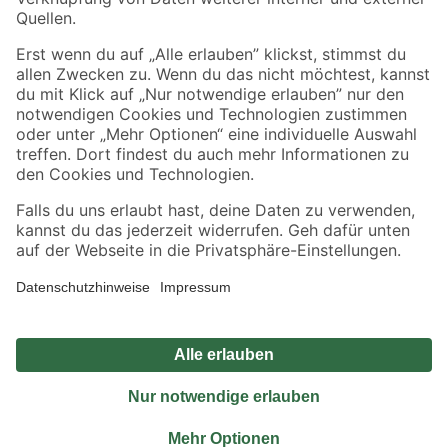
Sicher einkaufen
Jetzt die toom-App herunterladen
Alle Preisangaben in EUR inkl. gesetzl. MwSt.. Die dargestellten Angebote sind unter
Umständen nicht in allen Märkten verfügbar. Die angegebenen Verfügbarkeiten beziehen
sich auf den unter "Mein Markt" ausgewählten toom Baumarkt. Alle Angebote und
Produkte nur solange der Vorrat reicht.
*Paketversand ab 59 € versandkostenfrei, gilt nicht für Artikel mit Speditionsversand, hier
fallen zusätzliche Versandkosten an.
Datenschutz
Privatsphäre
Impressum
AGB
Nutzungsbedingungen
Widerrufsrecht
Vertrag widerrufen
Barrierefreiheit
© 2026 toom Baumarkt GmbH