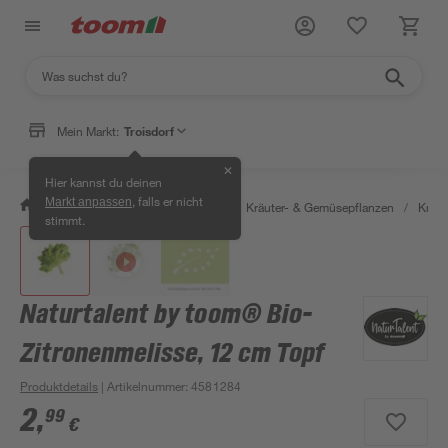
Mein Markt:
Troisdorf
✕
Hier kannst du deinen
, falls er nicht
Markt anpassen
/
Garten & Freizeit
/
Pflanzen
/
Kräuter- & Gemüsepflanzen
/
Kräut
stimmt.
Naturtalent by toom® Bio-
Zitronenmelisse, 12 cm Topf
Produktdetails
| Artikelnummer
:
4581284
2
,
99
€