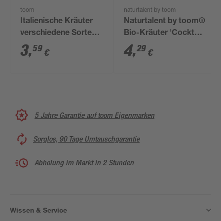
toom
naturtalent by toom
Italienische Kräuter
Naturtalent by toom®
verschiedene Sorten
Bio-Kräuter 'Cocktail
14 cm Topf
& Smoothies' 12 cm
3
,
4
,
59
29
€
€
Topf
5 Jahre Garantie auf toom Eigenmarken
Sorglos, 90 Tage Umtauschgarantie
Abholung im Markt in 2 Stunden
Wissen & Service