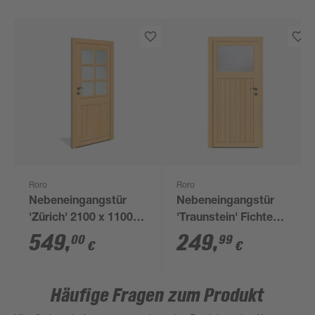
Roro
Roro
Nebeneingangstür
Nebeneingangstür
'Zürich' 2100 x 1100
'Traunstein' Fichte
mm DIN links
980 x 1980 links
549
,
249
,
00
99
€
€
Häufige Fragen zum Produkt