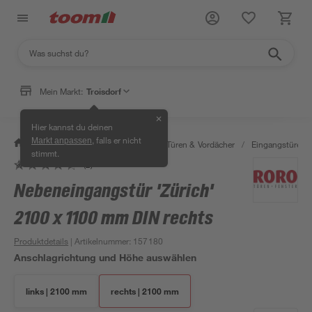
Mein Markt:
Troisdorf
✕
Hier kannst du deinen
, falls er nicht
Markt anpassen
/
Bauen & Renovieren
/
Fenster, Türen & Vordächer
/
Eingangstüren
stimmt.
(2)
Nebeneingangstür 'Zürich'
2100 x 1100 mm DIN rechts
Produktdetails
| Artikelnummer
:
157180
Anschlagrichtung und Höhe auswählen
links | 2100 mm
rechts | 2100 mm