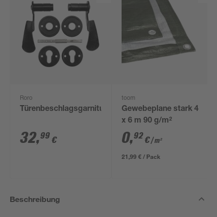
Roro
toom
Türenbeschlagsgarnitur
Gewebeplane stark 4
x 6 m 90 g/m²
32
,
0
,
99
92
€
€
/ m²
21,99 € / Pack
Beschreibung