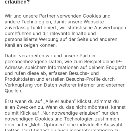
Bleib auf dem Laufenden mit unserem Newsletter
Der toom Newsletter: Keine Angebote und Aktionen mehr verpassen!
Zur Newsletter Anmeldung
Folge uns
Zahlungsarten
Versandarten
Sicher einkaufen
Jetzt die toom-App herunterladen