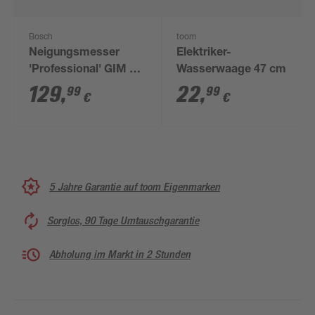
Bosch
toom
Neigungsmesser
Elektriker-
'Professional' GIM 60
Wasserwaage 47 cm
65,5 cm
129
,
22
,
99
99
€
€
5 Jahre Garantie auf toom Eigenmarken
Sorglos, 90 Tage Umtauschgarantie
Abholung im Markt in 2 Stunden