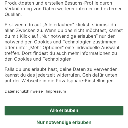
Sicher einkaufen
Jetzt die toom-App herunterladen
Alle Preisangaben in EUR inkl. gesetzl. MwSt.. Die dargestellten Angebote sind unter
Umständen nicht in allen Märkten verfügbar. Die angegebenen Verfügbarkeiten beziehen
sich auf den unter "Mein Markt" ausgewählten toom Baumarkt. Alle Angebote und
Produkte nur solange der Vorrat reicht.
*Paketversand ab 59 € versandkostenfrei, gilt nicht für Artikel mit Speditionsversand, hier
fallen zusätzliche Versandkosten an.
Datenschutz
Privatsphäre
Impressum
AGB
Nutzungsbedingungen
Widerrufsrecht
Vertrag widerrufen
Barrierefreiheit