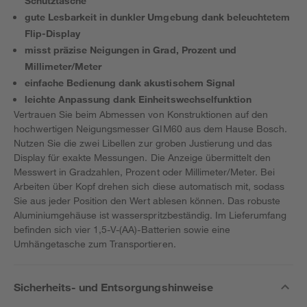
Schutztasche
gute Lesbarkeit in dunkler Umgebung dank beleuchtetem
Flip-Display
misst präzise Neigungen in Grad, Prozent und
Millimeter/Meter
einfache Bedienung dank akustischem Signal
leichte Anpassung dank Einheitswechselfunktion
Vertrauen Sie beim Abmessen von Konstruktionen auf den
hochwertigen Neigungsmesser GIM60 aus dem Hause Bosch.
Nutzen Sie die zwei Libellen zur groben Justierung und das
Display für exakte Messungen. Die Anzeige übermittelt den
Messwert in Gradzahlen, Prozent oder Millimeter/Meter. Bei
Arbeiten über Kopf drehen sich diese automatisch mit, sodass
Sie aus jeder Position den Wert ablesen können. Das robuste
Aluminiumgehäuse ist wasserspritzbeständig. Im Lieferumfang
befinden sich vier 1,5-V-(AA)-Batterien sowie eine
Umhängetasche zum Transportieren.
Sicherheits- und Entsorgungshinweise