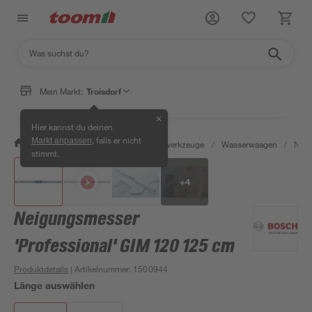
Mein Markt:
Troisdorf
✕
Hier kannst du deinen
, falls er nicht
Markt anpassen
/
Werkstatt & Maschinen
/
Messwerkzeuge
/
Wasserwaagen
/
Neig
stimmt.
+
4
Neigungsmesser
'Professional' GIM 120 125 cm
Produktdetails
| Artikelnummer
:
1500944
Länge auswählen