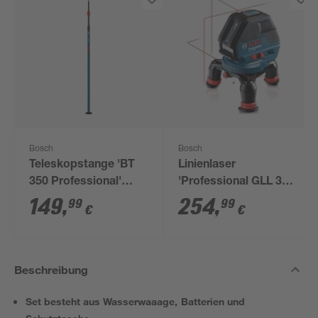
Bosch
Bosch
Teleskopstange 'BT
Linienlaser
350 Professional'
'Professional GLL 3-
140-350 cm
50' mit Laserzieltafel
149
,
254
,
99
99
€
€
Beschreibung
Set besteht aus Wasserwaaage, Batterien und