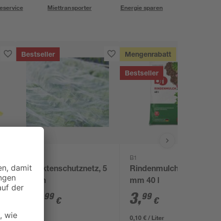
eservice
Miettransporter
Energie sparen
Bestseller
Mengenrabatt
Bestseller
toom
B1
en
Insektenschutznetz, 5
Rindenmulch 0-40
ck
x 2 m
mm 40 l
16
,
3
,
99
99
€
€
0,10 € / Liter