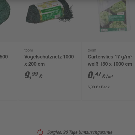
toom
toom
 500
Vogelschutznetz 1000
Gartenvlies 17 g/m²
x 200 cm
weiß 150 x 1000 cm
9
,
0
,
99
47
€
€
/ m²
6,99 € / Pack
Sorglos, 90 Tage Umtauschgarantie