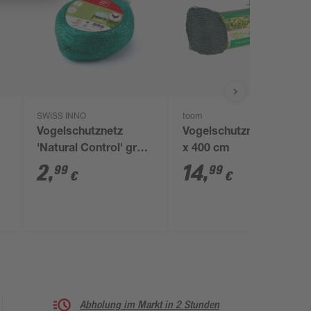
SWISS INNO
toom
Vogelschutznetz
Vogelschutznetz 1000
'Natural Control' grün
x 400 cm
2 x 5 m
2
,
14
,
99
99
€
€
Abholung im Markt in 2 Stunden