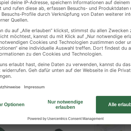
Netze, Folien und Vliese zum Sch
 und Vliese
einfach fixiert werden mit den Ne
werden durch Einspießen im Boden
Kunststoff, sodass sie problemlo
Lieferumfang befinden sich 20 Halt