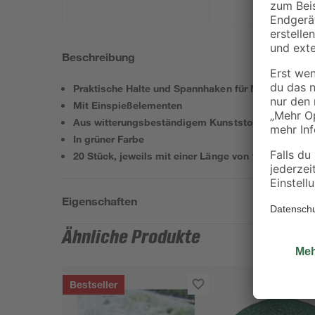
Beschreibung
Praktische Halte und Spannhaken für Netze, Folien
Mit Einspießelementen
Aus witterungsbeständigem Kunststoff
In grüner Farbe
20 Stück, jeweils mit einer Länge von 12 cm
Eigenschaften
Ähnliche Produkte
Bestseller