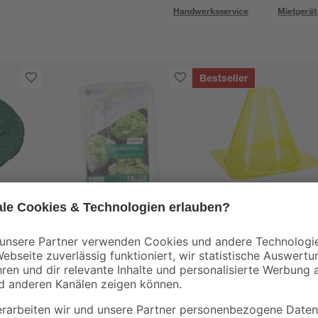
Handwerksservice
Mietgerät
Bestseller
toom
toom
 500
Gartenvlies 17 g/m²
Pflanzenschutzhaub
weiß 150 x 1000 cm
Ø 21 x 23 cm 12 Stü
0
,
10
,
47
99
€
€
/ m²
6,99 € / Pack