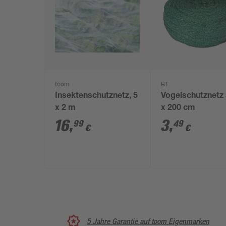
toom
B1
Insektenschutznetz, 5
Vogelschutznetz
x 2 m
x 200 cm
16
,
3
,
99
49
€
€
5 Jahre Garantie auf toom Eigenmarken