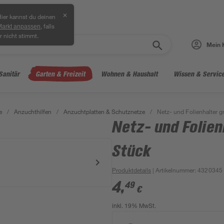
✕
ier kannst du deinen
, falls
Markt anpassen
r nicht stimmt.
Mein 
Sanitär
Garten & Freizeit
Wohnen & Haushalt
Wissen & Servic
e
/
Anzuchthilfen
/
Anzuchtplatten & Schutznetze
/
Netz- und Folienhalter 
Netz- und Folien
Stück
Produktdetails
| Artikelnummer
:
4320345
4
,
49
€
inkl. 19% MwSt.