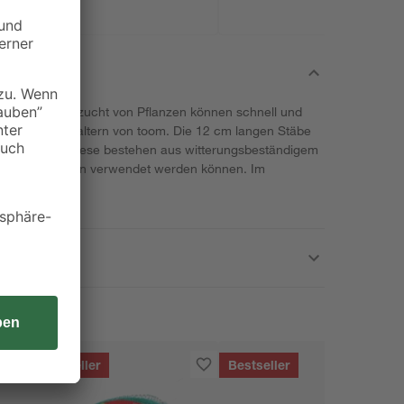
utz und zur Anzucht von Pflanzen können schnell und
tz- und Folienhaltern von toom. Die 12 cm langen Stäbe
 befestigt. Diese bestehen aus witterungsbeständigem
s auch im Garten verwendet werden können. Im
er.
Bestseller
Bestseller