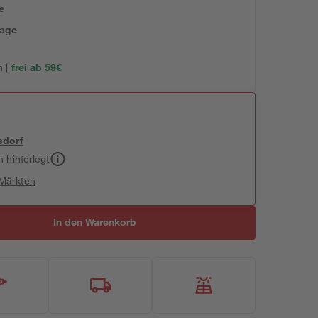
e
tage
 |
frei ab 59€
sdorf
h hinterlegt
 Märkten
In den Warenkorb