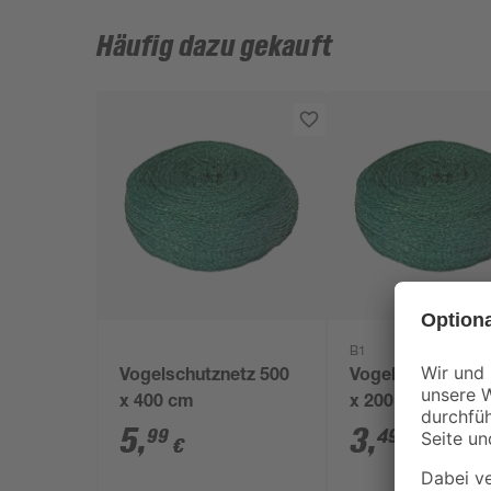
Häufig dazu gekauft
B1
Vogelschutznetz 500
Vogelschutznetz
x 400 cm
x 200 cm
5
,
3
,
99
49
€
€