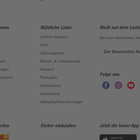
hmen
Nützliche Links
Bleib auf dem Lauf
Leichte Sprache
Der toom Newsletter: K
Hilfe
Zur Newsletter 
Zahlungsarten
eit
Bestell- & Lieferservices
ungen
Versand
Folge uns
Programm
Rückgabe
Vorteilskarte
Gutscheine
Verkaufsoffene Sonntage
rten
Sicher einkaufen
Jetzt die toom-App