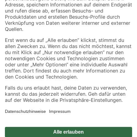
Zahlungsarten
Versandarten
Sicher einkaufen
Jetzt die toom-App herunterladen
Alle Preisangaben in EUR inkl. gesetzl. MwSt.. Die dargestellten Angebote sind unter
Umständen nicht in allen Märkten verfügbar. Die angegebenen Verfügbarkeiten beziehen
sich auf den unter "Mein Markt" ausgewählten toom Baumarkt. Alle Angebote und
Produkte nur solange der Vorrat reicht.
*Paketversand ab 59 € versandkostenfrei, gilt nicht für Artikel mit Speditionsversand, hier
fallen zusätzliche Versandkosten an.
Datenschutz
Privatsphäre
Impressum
AGB