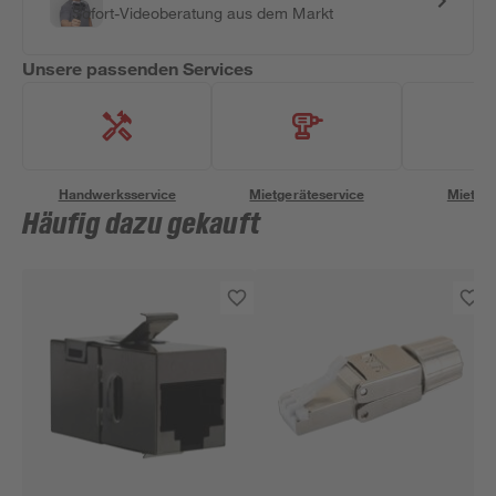
Sofort-Videoberatung aus dem Markt
Unsere passenden Services
Handwerksservice
Mietgeräteservice
Miettra
Häufig dazu gekauft