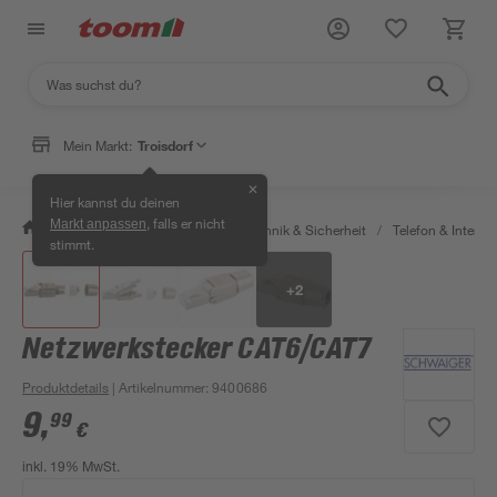
Mein Markt:
Troisdorf
✕
Hier kannst du deinen
, falls er nicht
Markt anpassen
/
Bauen & Renovieren
/
Haustechnik & Sicherheit
/
Telefon & Internet
stimmt.
+
2
Netzwerkstecker CAT6/CAT7
Produktdetails
| Artikelnummer
:
9400686
9
,
99
€
inkl. 19% MwSt.