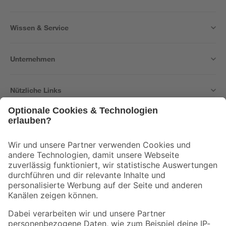
Wissen & Service
Unternehmen
Nützliche Links
Bleib auf dem Laufenden mit unserem Newsletter
Der toom Newsletter: Keine Angebote und Aktionen mehr verpassen!
Zur Newsletter Anmeldung
Folge uns