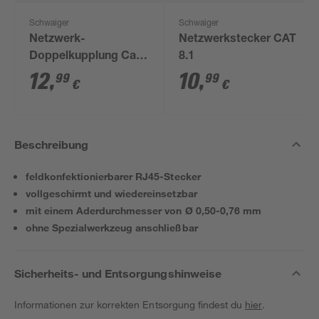
Schwaiger
Schwaiger
Netzwerk-
Netzwerkstecker CAT
Doppelkupplung Cat-
8.1
6
12
,
10
,
99
99
€
€
Beschreibung
feldkonfektionierbarer RJ45-Stecker
vollgeschirmt und wiedereinsetzbar
mit einem Aderdurchmesser von Ø 0,50-0,76 mm
ohne Spezialwerkzeug anschließbar
Sicherheits- und Entsorgungshinweise
Informationen zur korrekten Entsorgung findest du
hier
.