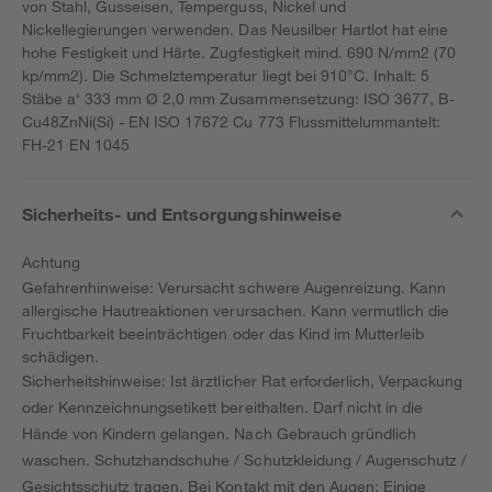
von Stahl, Gusseisen, Temperguss, Nickel und
Nickellegierungen verwenden. Das Neusilber Hartlot hat eine
hohe Festigkeit und Härte. Zugfestigkeit mind. 690 N/mm2 (70
kp/mm2). Die Schmelztemperatur liegt bei 910°C. Inhalt: 5
Stäbe a‘ 333 mm Ø 2,0 mm Zusammensetzung: ISO 3677, B-
Cu48ZnNi(Si) - EN ISO 17672 Cu 773 Flussmittelummantelt:
FH-21 EN 1045
Sicherheits- und Entsorgungshinweise
Achtung
Gefahrenhinweise: Verursacht schwere Augenreizung. Kann
allergische Hautreaktionen verursachen. Kann vermutlich die
Fruchtbarkeit beeinträchtigen oder das Kind im Mutterleib
schädigen.
Sicherheitshinweise: Ist ärztlicher Rat erforderlich, Verpackung
oder Kennzeichnungsetikett bereithalten. Darf nicht in die
Hände von Kindern gelangen. Nach Gebrauch gründlich
waschen. Schutzhandschuhe / Schutzkleidung / Augenschutz /
Gesichtsschutz tragen. Bei Kontakt mit den Augen: Einige