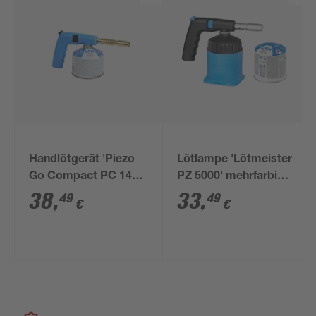
Handlötgerät 'Piezo
Lötlampe 'Lötmeister
Go Compact PC 140'
PZ 5000' mehrfarbig
blau/gold 730 °C
730 °C
38
,
33
,
49
49
€
€