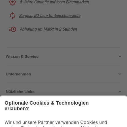
5 Jahre Garantie auf toom Eigenmarken
Sorglos, 90 Tage Umtauschgarantie
Abholung im Markt in 2 Stunden
Wissen & Service
Unternehmen
Nützliche Links
Bleib auf dem Laufenden mit unserem Newsletter
Der toom Newsletter: Keine Angebote und Aktionen mehr verpassen!