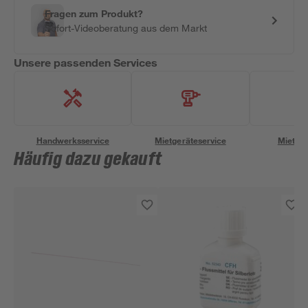
Fragen zum Produkt?
Sofort-Videoberatung aus dem Markt
Unsere passenden Services
Handwerksservice
Mietgeräteservice
Miettra
Häufig dazu gekauft