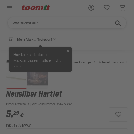
Mein Markt:
Troisdorf
✕
Hier kannst du deinen
, falls er nicht
Markt anpassen
/
Werkstatt & Maschinen
/
Elektrowerkzeuge
/
Schweißgeräte & Lötk
stimmt.
Neusilber Hartlot
Produktdetails
| Artikelnummer
:
8445382
5
,
29
€
inkl. 19% MwSt.