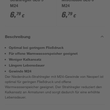
Strahlregler SLC 5
Mischdüse SLC 6
M24
M24
6
,
6
,
79
79
€
€
Beschreibung
Optimal bei geringem Fließdruck
Für offene Warmwasserspeicher geeignet
Weniger Kalkansatz
Längere Lebensdauer
Gewinde M24
Der Niederdruck-Strahlregler mit M24-Gewinde von Neoperl ist
optimal für geringen Fließdruck und offene
Warmwasserspeicher geeignet. Der Strahlregler reduziert den
Kalkansatz an Armaturen und sorgt dadurch für eine erhöhte
Lebensdauer.