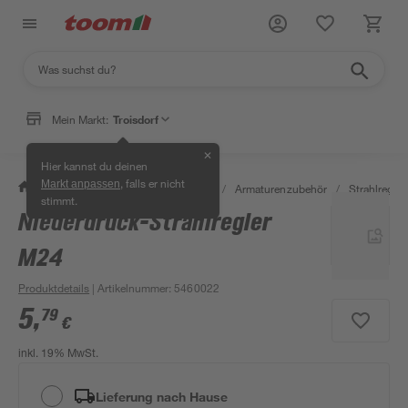
Mein Markt:
Troisdorf
✕
Hier kannst du deinen
, falls er nicht
Markt anpassen
/
Bad & Sanitär
/
Badarmaturen
/
Armaturenzubehör
/
Strahlregle
stimmt.
Niederdruck-Strahlregler
M24
Produktdetails
| Artikelnummer
:
5460022
5
,
79
€
inkl. 19% MwSt.
Lieferung nach Hause