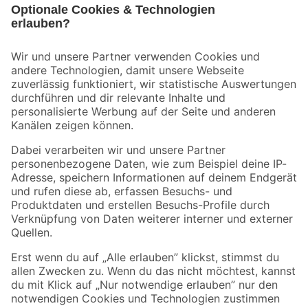
Bleib auf dem Laufenden mit unserem Newsletter
Der toom Newsletter: Keine Angebote und Aktionen mehr verpassen!
Zur Newsletter Anmeldung
Folge uns
Zahlungsarten
Versandarten
Sicher einkaufen
Jetzt die toom-App herunterladen