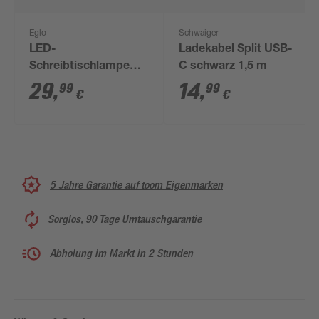
Eglo
Schwaiger
LED-
Ladekabel Split USB-
Schreibtischlampe
C schwarz 1,5 m
'Fox' GU10 3 W 240
29
,
14
,
99
99
€
€
lm 12,4 x 33,2 cm
5 Jahre Garantie auf toom Eigenmarken
Sorglos, 90 Tage Umtauschgarantie
Abholung im Markt in 2 Stunden