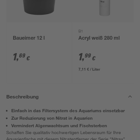
B1
Baueimer 12 l
Acryl weiß 280 ml
1
,
1
,
69
99
€
€
7,11 € / Liter
Beschreibung
Einfach in das Filtersystem des Aquariums einsetzbar
Zur Reduzierung von Nitrat in Aquarien
Vermindert Algenwachtsum und Fischsterben
Schaffen Sie qualitativ hochwertigen Lebensraum für Ihre
Aquarienfische mit diesem Nitratentferner der Serie "Nitrax”.