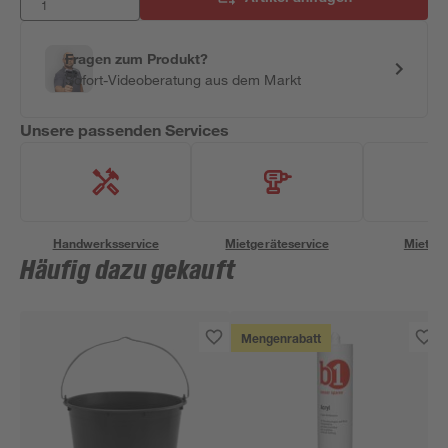
Fragen zum Produkt?
Sofort-Videoberatung aus dem Markt
Unsere passenden Services
Handwerksservice
Mietgeräteservice
Miettra
Häufig dazu gekauft
Mengenrabatt