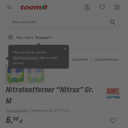
Mein Markt:
Troisdorf
✕
Hier kannst du deinen
, falls er nicht
Markt anpassen
/
Garten & Freizeit
/
Tierbedarf
/
Aquaristik
/
Aquarienpflege
/
Ni
stimmt.
Nitratentferner "Nitrax” Gr.
M
Produktdetails
| Artikelnummer
:
2771912
6
,
99
€