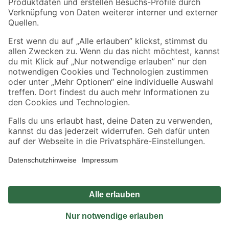
Sicher einkaufen
Jetzt die toom-App herunterladen
Alle Preisangaben in EUR inkl. gesetzl. MwSt.. Die dargestellten Angebote sind unter
Umständen nicht in allen Märkten verfügbar. Die angegebenen Verfügbarkeiten beziehen
sich auf den unter "Mein Markt" ausgewählten toom Baumarkt. Alle Angebote und
Produkte nur solange der Vorrat reicht.
*Paketversand ab 59 € versandkostenfrei, gilt nicht für Artikel mit Speditionsversand, hier
fallen zusätzliche Versandkosten an.
Datenschutz
Privatsphäre
Impressum
AGB
Nutzungsbedingungen
Widerrufsrecht
Vertrag widerrufen
Barrierefreiheit