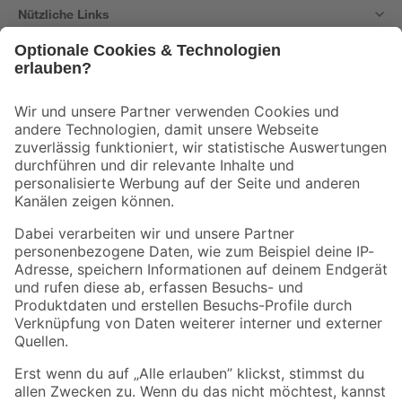
Nützliche Links
Bleib auf dem Laufenden mit unserem Newsletter
Der toom Newsletter: Keine Angebote und Aktionen mehr verpassen!
Zur Newsletter Anmeldung
Folge uns
Zahlungsarten
Versandarten
Sicher einkaufen