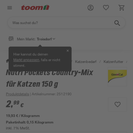
Mein Markt:
Troisdorf
✕
Hier kannst du deinen
, falls er nicht
Markt anpassen
/
Garten & Freizeit
/
Tierbedarf
/
Katzenbedarf
/
Katzenfutter
/
N
stimmt.
Nutri Pockets Country-Mix
für Katzen 150 g
Produktdetails
| Artikelnummer
:
2512190
2
,
99
€
19,93 € / Kilogramm
Paketinhalt:
0,15 Kilogramm
inkl. 7% MwSt.