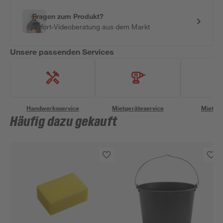
Fragen zum Produkt?
Sofort-Videoberatung aus dem Markt
Unsere passenden Services
Handwerksservice
Mietgeräteservice
Miettra
Häufig dazu gekauft