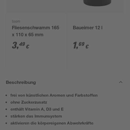
toom
Fliesenschwamm 165
Baueimer 12 l
x 110 x 65 mm
3
,
1
,
49
69
€
€
Beschreibung
frei von künstlichen Aromen und Farbstoffen
ohne Zuckerzusatz
enthält Vitamin A, D3 und E
stärken das Immunsystem
aktivieren die körpereigenen Abwehrkräfte